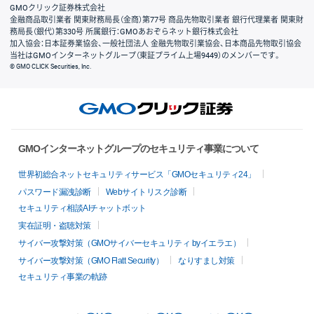
GMOクリック証券株式会社
金融商品取引業者 関東財務局長（金商）第77号 商品先物取引業者 銀行代理業者 関東財
務局長（銀代）第330号 所属銀行：GMOあおぞらネット銀行株式会社
加入協会：日本証券業協会、一般社団法人 金融先物取引業協会、日本商品先物取引協会
当社はGMOインターネットグループ（東証プライム上場9449）のメンバーです。
© GMO CLICK Securities, Inc.
GMOインターネットグループのセキュリティ事業について
世界初総合ネットセキュリティサービス「GMOセキュリティ24」
パスワード漏洩診断
Webサイトリスク診断
セキュリティ相談AIチャットボット
実在証明・盗聴対策
サイバー攻撃対策（GMOサイバーセキュリティ byイエラエ）
サイバー攻撃対策（GMO Flatt Security）
なりすまし対策
セキュリティ事業の軌跡