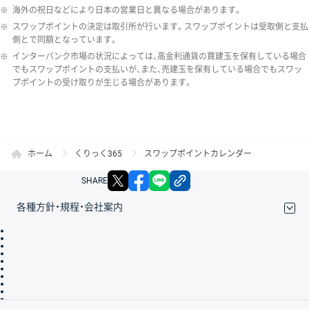
※
海外の祝日などにより日本の営業日と異なる場合があります。
※
スワップポイントの決定は取引所が行います。スワップポイントは受取側と支払
側とで同額となっています。
※
インターバンク市場の状況によっては、高金利通貨の買建玉を保有している場合
でもスワップポイントの支払いが、また、売建玉を保有している場合でもスワッ
プポイントの受け取りが生じる場合があります。
ホーム
くりっく365
スワップポイントカレンダー
X
facebook
LINE
リンクをコピー
SHARE
各種方針・規程・会社案内
取引規程・約款
サイトマップ
その他のご案内
個人情報保護方針
最良執行方針
サイトのご利用について
ディスクレイマー
信託保全
リスク説明
会社案内