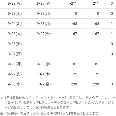
9/22(火)
9/25(金)
-211
211
3
9/23(水)
9/28(月)
0
0
0
9/24(木)
9/28(月)
-65
65
1
9/25(金)
9/29(火)
-67
67
1
9/26(土)
-
0
9/27(日)
-
0
9/28(月)
9/30(水)
-81
81
1
9/29(火)
10/1(木)
-72
72
1
9/30(水)
10/2(金)
-239
239
3
※
1万通貨単位のスワップポイントです。ただし、南アフリカランド/円、ノルウェー
クローネ/円、香港ドル/円、スウェーデンクローナ/円、メキシコペソ/円およびラ
ージ銘柄については、10万通貨単位となります。
※
現金残高への反映は、原則建玉の決済を行った2営業日後となります。