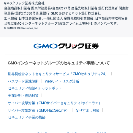
GMOクリック証券株式会社
金融商品取引業者 関東財務局長（金商）第77号 商品先物取引業者 銀行代理業者 関東財
務局長（銀代）第330号 所属銀行：GMOあおぞらネット銀行株式会社
加入協会：日本証券業協会、一般社団法人 金融先物取引業協会、日本商品先物取引協会
当社はGMOインターネットグループ（東証プライム上場9449）のメンバーです。
© GMO CLICK Securities, Inc.
GMOインターネットグループのセキュリティ事業について
世界初総合ネットセキュリティサービス「GMOセキュリティ24」
パスワード漏洩診断
Webサイトリスク診断
セキュリティ相談AIチャットボット
実在証明・盗聴対策
サイバー攻撃対策（GMOサイバーセキュリティ byイエラエ）
サイバー攻撃対策（GMO Flatt Security）
なりすまし対策
セキュリティ事業の軌跡