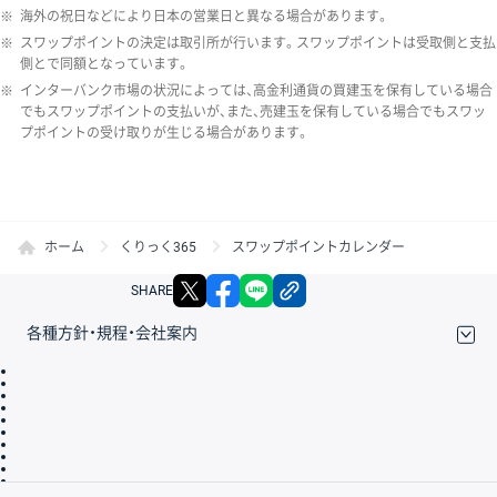
※
海外の祝日などにより日本の営業日と異なる場合があります。
※
スワップポイントの決定は取引所が行います。スワップポイントは受取側と支払
側とで同額となっています。
※
インターバンク市場の状況によっては、高金利通貨の買建玉を保有している場合
でもスワップポイントの支払いが、また、売建玉を保有している場合でもスワッ
プポイントの受け取りが生じる場合があります。
ホーム
くりっく365
スワップポイントカレンダー
X
facebook
LINE
リンクをコピー
SHARE
各種方針・規程・会社案内
取引規程・約款
サイトマップ
その他のご案内
個人情報保護方針
最良執行方針
サイトのご利用について
ディスクレイマー
信託保全
リスク説明
会社案内