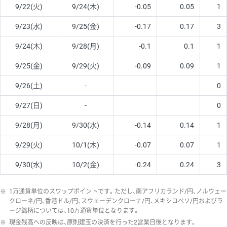
9/22(火)
9/24(木)
-0.05
0.05
1
9/23(水)
9/25(金)
-0.17
0.17
3
9/24(木)
9/28(月)
-0.1
0.1
1
9/25(金)
9/29(火)
-0.09
0.09
1
9/26(土)
-
0
9/27(日)
-
0
9/28(月)
9/30(水)
-0.14
0.14
1
9/29(火)
10/1(木)
-0.07
0.07
1
9/30(水)
10/2(金)
-0.24
0.24
3
※
1万通貨単位のスワップポイントです。ただし、南アフリカランド/円、ノルウェー
クローネ/円、香港ドル/円、スウェーデンクローナ/円、メキシコペソ/円およびラ
ージ銘柄については、10万通貨単位となります。
※
現金残高への反映は、原則建玉の決済を行った2営業日後となります。