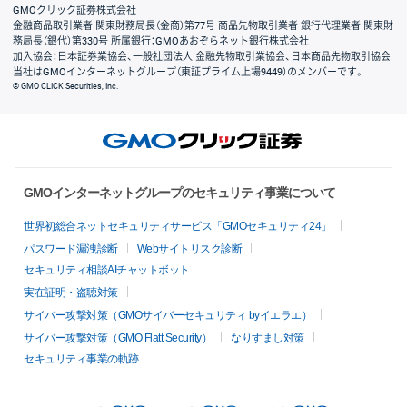
GMOクリック証券株式会社
金融商品取引業者 関東財務局長（金商）第77号 商品先物取引業者 銀行代理業者 関東財
務局長（銀代）第330号 所属銀行：GMOあおぞらネット銀行株式会社
加入協会：日本証券業協会、一般社団法人 金融先物取引業協会、日本商品先物取引協会
当社はGMOインターネットグループ（東証プライム上場9449）のメンバーです。
© GMO CLICK Securities, Inc.
GMOインターネットグループのセキュリティ事業について
世界初総合ネットセキュリティサービス「GMOセキュリティ24」
パスワード漏洩診断
Webサイトリスク診断
セキュリティ相談AIチャットボット
実在証明・盗聴対策
サイバー攻撃対策（GMOサイバーセキュリティ byイエラエ）
サイバー攻撃対策（GMO Flatt Security）
なりすまし対策
セキュリティ事業の軌跡