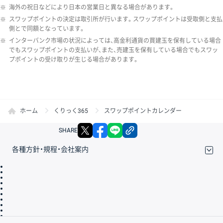
※
海外の祝日などにより日本の営業日と異なる場合があります。
※
スワップポイントの決定は取引所が行います。スワップポイントは受取側と支払
側とで同額となっています。
※
インターバンク市場の状況によっては、高金利通貨の買建玉を保有している場合
でもスワップポイントの支払いが、また、売建玉を保有している場合でもスワッ
プポイントの受け取りが生じる場合があります。
ホーム
くりっく365
スワップポイントカレンダー
X
facebook
LINE
リンクをコピー
SHARE
各種方針・規程・会社案内
取引規程・約款
サイトマップ
その他のご案内
個人情報保護方針
最良執行方針
サイトのご利用について
ディスクレイマー
信託保全
リスク説明
会社案内