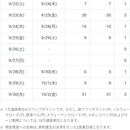
9/22(火)
9/24(木)
7
-7
1
9/23(水)
9/25(金)
30
-30
3
9/24(木)
9/28(月)
10
-10
1
9/25(金)
9/29(火)
9
-9
1
9/26(土)
-
0
9/27(日)
-
0
9/28(月)
9/30(水)
0
0
1
9/29(火)
10/1(木)
9
-9
1
9/30(水)
10/2(金)
31
-31
3
※
1万通貨単位のスワップポイントです。ただし、南アフリカランド/円、ノルウェー
クローネ/円、香港ドル/円、スウェーデンクローナ/円、メキシコペソ/円およびラ
ージ銘柄については、10万通貨単位となります。
※
現金残高への反映は、原則建玉の決済を行った2営業日後となります。