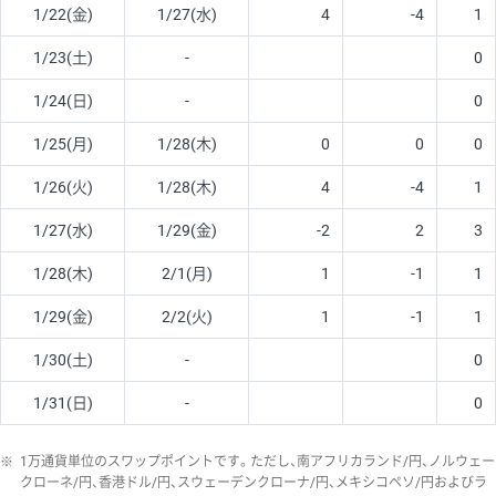
1/22(金)
1/27(水)
4
-4
1
1/23(土)
-
0
1/24(日)
-
0
1/25(月)
1/28(木)
0
0
0
1/26(火)
1/28(木)
4
-4
1
1/27(水)
1/29(金)
-2
2
3
1/28(木)
2/1(月)
1
-1
1
1/29(金)
2/2(火)
1
-1
1
1/30(土)
-
0
1/31(日)
-
0
※
1万通貨単位のスワップポイントです。ただし、南アフリカランド/円、ノルウェー
クローネ/円、香港ドル/円、スウェーデンクローナ/円、メキシコペソ/円およびラ