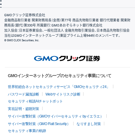
信託保全
リスク説明
会社案内
GMOクリック証券株式会社
金融商品取引業者 関東財務局長（金商）第77号 商品先物取引業者 銀行代理業者 関東財
務局長（銀代）第330号 所属銀行：GMOあおぞらネット銀行株式会社
加入協会：日本証券業協会、一般社団法人 金融先物取引業協会、日本商品先物取引協会
当社はGMOインターネットグループ（東証プライム上場9449）のメンバーです。
© GMO CLICK Securities, Inc.
GMOインターネットグループのセキュリティ事業について
世界初総合ネットセキュリティサービス「GMOセキュリティ24」
パスワード漏洩診断
Webサイトリスク診断
セキュリティ相談AIチャットボット
実在証明・盗聴対策
サイバー攻撃対策（GMOサイバーセキュリティ byイエラエ）
サイバー攻撃対策（GMO Flatt Security）
なりすまし対策
セキュリティ事業の軌跡