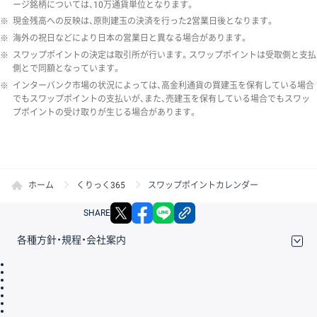
ージ銘柄については、10万通貨単位となります。
※
現金残高への反映は、原則建玉の決済を行った2営業日後となります。
※
海外の祝日などにより日本の営業日と異なる場合があります。
※
スワップポイントの決定は取引所が行います。スワップポイントは受取側と支払
側とで同額となっています。
※
インターバンク市場の状況によっては、高金利通貨の買建玉を保有している場合
でもスワップポイントの支払いが、また、売建玉を保有している場合でもスワッ
プポイントの受け取りが生じる場合があります。
ホーム
くりっく365
スワップポイントカレンダー
X
facebook
LINE
リンクをコピー
SHARE
各種方針・規程・会社案内
取引規程・約款
サイトマップ
その他のご案内
個人情報保護方針
最良執行方針
サイトのご利用について
ディスクレイマー