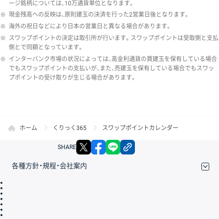
ージ銘柄については、10万通貨単位となります。
※
現金残高への反映は、原則建玉の決済を行った2営業日後となります。
※
海外の祝日などにより日本の営業日と異なる場合があります。
※
スワップポイントの決定は取引所が行います。スワップポイントは受取側と支払
側とで同額となっています。
※
インターバンク市場の状況によっては、高金利通貨の買建玉を保有している場合
でもスワップポイントの支払いが、また、売建玉を保有している場合でもスワッ
プポイントの受け取りが生じる場合があります。
ホーム
くりっく365
スワップポイントカレンダー
X
facebook
LINE
リンクをコピー
SHARE
各種方針・規程・会社案内
取引規程・約款
サイトマップ
その他のご案内
個人情報保護方針
最良執行方針
サイトのご利用について
ディスクレイマー