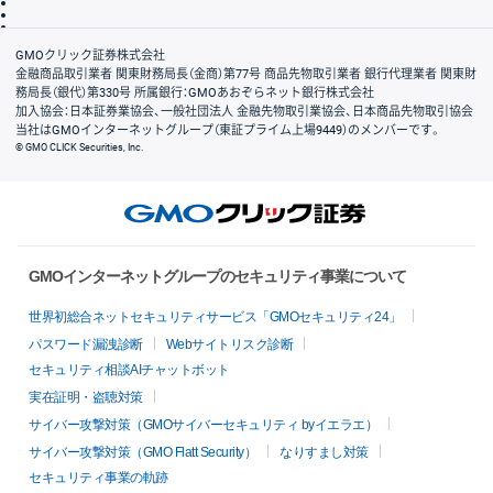
信託保全
リスク説明
会社案内
GMOクリック証券株式会社
金融商品取引業者 関東財務局長（金商）第77号 商品先物取引業者 銀行代理業者 関東財
務局長（銀代）第330号 所属銀行：GMOあおぞらネット銀行株式会社
加入協会：日本証券業協会、一般社団法人 金融先物取引業協会、日本商品先物取引協会
当社はGMOインターネットグループ（東証プライム上場9449）のメンバーです。
© GMO CLICK Securities, Inc.
GMOインターネットグループのセキュリティ事業について
世界初総合ネットセキュリティサービス「GMOセキュリティ24」
パスワード漏洩診断
Webサイトリスク診断
セキュリティ相談AIチャットボット
実在証明・盗聴対策
サイバー攻撃対策（GMOサイバーセキュリティ byイエラエ）
サイバー攻撃対策（GMO Flatt Security）
なりすまし対策
セキュリティ事業の軌跡