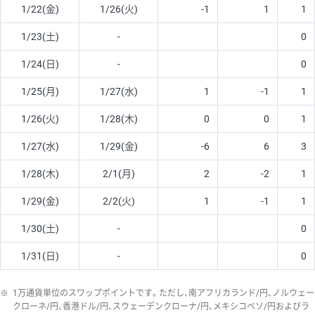
1/22(金)
1/26(火)
-1
1
1
1/23(土)
-
0
1/24(日)
-
0
1/25(月)
1/27(水)
1
-1
1
1/26(火)
1/28(木)
0
0
1
1/27(水)
1/29(金)
-6
6
3
1/28(木)
2/1(月)
2
-2
1
1/29(金)
2/2(火)
1
-1
1
1/30(土)
-
0
1/31(日)
-
0
※
1万通貨単位のスワップポイントです。ただし、南アフリカランド/円、ノルウェー
クローネ/円、香港ドル/円、スウェーデンクローナ/円、メキシコペソ/円およびラ