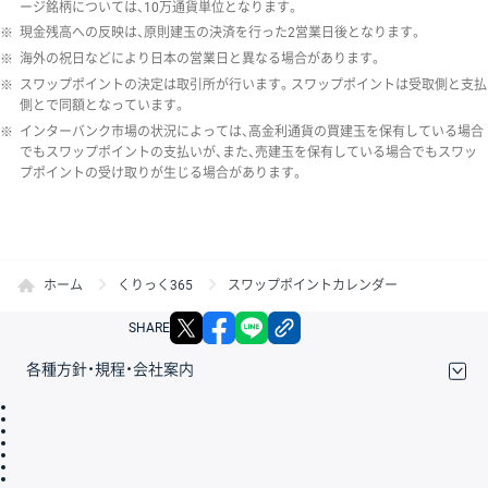
ージ銘柄については、10万通貨単位となります。
※
現金残高への反映は、原則建玉の決済を行った2営業日後となります。
※
海外の祝日などにより日本の営業日と異なる場合があります。
※
スワップポイントの決定は取引所が行います。スワップポイントは受取側と支払
側とで同額となっています。
※
インターバンク市場の状況によっては、高金利通貨の買建玉を保有している場合
でもスワップポイントの支払いが、また、売建玉を保有している場合でもスワッ
プポイントの受け取りが生じる場合があります。
ホーム
くりっく365
スワップポイントカレンダー
X
facebook
LINE
リンクをコピー
SHARE
各種方針・規程・会社案内
取引規程・約款
サイトマップ
その他のご案内
個人情報保護方針
最良執行方針
サイトのご利用について
ディスクレイマー