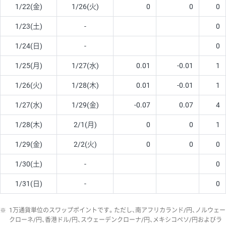
1/22(金)
1/26(火)
0
0
0
1/23(土)
-
0
1/24(日)
-
0
1/25(月)
1/27(水)
0.01
-0.01
1
1/26(火)
1/28(木)
0.01
-0.01
1
1/27(水)
1/29(金)
-0.07
0.07
4
1/28(木)
2/1(月)
0
0
1
1/29(金)
2/2(火)
0
0
0
1/30(土)
-
0
1/31(日)
-
0
※
1万通貨単位のスワップポイントです。ただし、南アフリカランド/円、ノルウェー
クローネ/円、香港ドル/円、スウェーデンクローナ/円、メキシコペソ/円およびラ