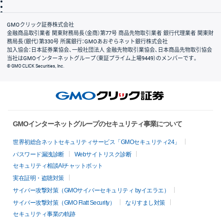
信託保全
リスク説明
会社案内
GMOクリック証券株式会社
金融商品取引業者 関東財務局長（金商）第77号 商品先物取引業者 銀行代理業者 関東財
務局長（銀代）第330号 所属銀行：GMOあおぞらネット銀行株式会社
加入協会：日本証券業協会、一般社団法人 金融先物取引業協会、日本商品先物取引協会
当社はGMOインターネットグループ（東証プライム上場9449）のメンバーです。
© GMO CLICK Securities, Inc.
GMOインターネットグループのセキュリティ事業について
世界初総合ネットセキュリティサービス「GMOセキュリティ24」
パスワード漏洩診断
Webサイトリスク診断
セキュリティ相談AIチャットボット
実在証明・盗聴対策
サイバー攻撃対策（GMOサイバーセキュリティ byイエラエ）
サイバー攻撃対策（GMO Flatt Security）
なりすまし対策
セキュリティ事業の軌跡