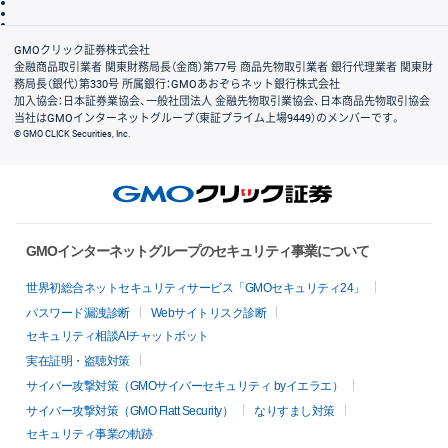
信託保全
リスク説明
会社案内
GMOクリック証券株式会社
金融商品取引業者 関東財務局長（金商）第77号 商品先物取引業者 銀行代理業者 関東財
務局長（銀代）第330号 所属銀行：GMOあおぞらネット銀行株式会社
加入協会：日本証券業協会、一般社団法人 金融先物取引業協会、日本商品先物取引協会
当社はGMOインターネットグループ（東証プライム上場9449）のメンバーです。
© GMO CLICK Securities, Inc.
GMOインターネットグループのセキュリティ事業について
世界初総合ネットセキュリティサービス「GMOセキュリティ24」
パスワード漏洩診断
Webサイトリスク診断
セキュリティ相談AIチャットボット
実在証明・盗聴対策
サイバー攻撃対策（GMOサイバーセキュリティ byイエラエ）
サイバー攻撃対策（GMO Flatt Security）
なりすまし対策
セキュリティ事業の軌跡