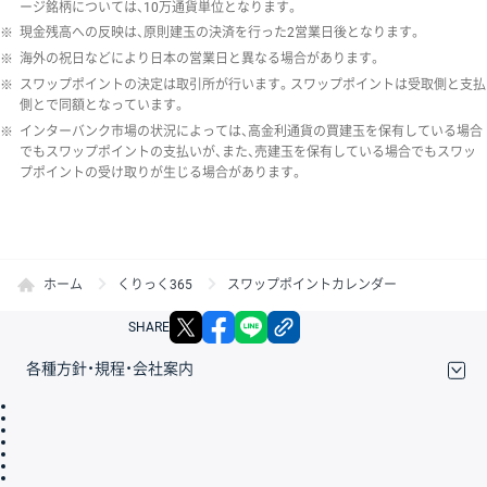
ージ銘柄については、10万通貨単位となります。
※
現金残高への反映は、原則建玉の決済を行った2営業日後となります。
※
海外の祝日などにより日本の営業日と異なる場合があります。
※
スワップポイントの決定は取引所が行います。スワップポイントは受取側と支払
側とで同額となっています。
※
インターバンク市場の状況によっては、高金利通貨の買建玉を保有している場合
でもスワップポイントの支払いが、また、売建玉を保有している場合でもスワッ
プポイントの受け取りが生じる場合があります。
ホーム
くりっく365
スワップポイントカレンダー
X
facebook
LINE
リンクをコピー
SHARE
各種方針・規程・会社案内
取引規程・約款
サイトマップ
その他のご案内
個人情報保護方針
最良執行方針
サイトのご利用について
ディスクレイマー