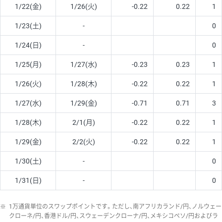
1/22(金)
1/26(火)
-0.22
0.22
1
1/23(土)
-
0
1/24(日)
-
0
1/25(月)
1/27(水)
-0.23
0.23
1
1/26(火)
1/28(木)
-0.22
0.22
1
1/27(水)
1/29(金)
-0.71
0.71
3
1/28(木)
2/1(月)
-0.22
0.22
1
1/29(金)
2/2(火)
-0.22
0.22
1
1/30(土)
-
0
1/31(日)
-
0
※
1万通貨単位のスワップポイントです。ただし、南アフリカランド/円、ノルウェー
クローネ/円、香港ドル/円、スウェーデンクローナ/円、メキシコペソ/円およびラ