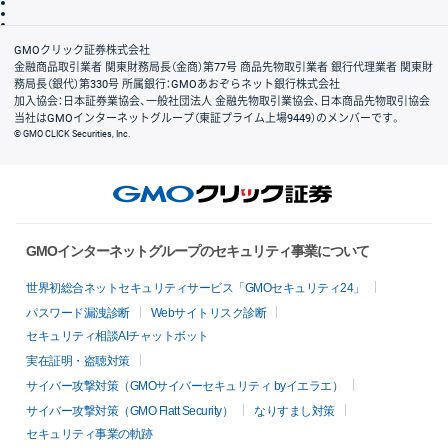
信託保全
リスク説明
会社案内
GMOクリック証券株式会社
金融商品取引業者 関東財務局長（金商）第77号 商品先物取引業者 銀行代理業者 関東財
務局長（銀代）第330号 所属銀行：GMOあおぞらネット銀行株式会社
加入協会：日本証券業協会、一般社団法人 金融先物取引業協会、日本商品先物取引協会
当社はGMOインターネットグループ（東証プライム上場9449）のメンバーです。
© GMO CLICK Securities, Inc.
GMOインターネットグループのセキュリティ事業について
世界初総合ネットセキュリティサービス「GMOセキュリティ24」
パスワード漏洩診断
Webサイトリスク診断
セキュリティ相談AIチャットボット
実在証明・盗聴対策
サイバー攻撃対策（GMOサイバーセキュリティ byイエラエ）
サイバー攻撃対策（GMO Flatt Security）
なりすまし対策
セキュリティ事業の軌跡