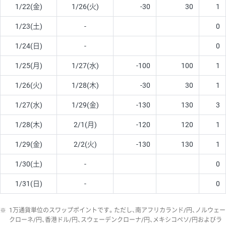
1/22(金)
1/26(火)
-30
30
1
1/23(土)
-
0
1/24(日)
-
0
1/25(月)
1/27(水)
-100
100
1
1/26(火)
1/28(木)
-30
30
1
1/27(水)
1/29(金)
-130
130
3
1/28(木)
2/1(月)
-120
120
1
1/29(金)
2/2(火)
-130
130
1
1/30(土)
-
0
1/31(日)
-
0
※
1万通貨単位のスワップポイントです。ただし、南アフリカランド/円、ノルウェー
クローネ/円、香港ドル/円、スウェーデンクローナ/円、メキシコペソ/円およびラ