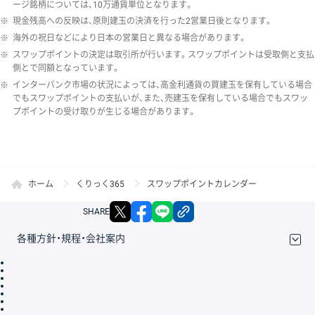
ージ銘柄については、10万通貨単位となります。
※
現金残高への反映は、原則建玉の決済を行った2営業日後となります。
※
海外の祝日などにより日本の営業日と異なる場合があります。
※
スワップポイントの決定は取引所が行います。スワップポイントは受取側と支払
側とで同額となっています。
※
インターバンク市場の状況によっては、高金利通貨の買建玉を保有している場合
でもスワップポイントの支払いが、また、売建玉を保有している場合でもスワッ
プポイントの受け取りが生じる場合があります。
ホーム
くりっく365
スワップポイントカレンダー
X
facebook
LINE
リンクをコピー
SHARE
各種方針・規程・会社案内
取引規程・約款
サイトマップ
その他のご案内
個人情報保護方針
最良執行方針
サイトのご利用について
ディスクレイマー