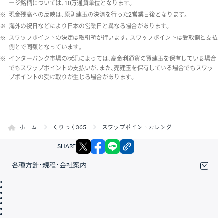
ージ銘柄については、10万通貨単位となります。
※
現金残高への反映は、原則建玉の決済を行った2営業日後となります。
※
海外の祝日などにより日本の営業日と異なる場合があります。
※
スワップポイントの決定は取引所が行います。スワップポイントは受取側と支払
側とで同額となっています。
※
インターバンク市場の状況によっては、高金利通貨の買建玉を保有している場合
でもスワップポイントの支払いが、また、売建玉を保有している場合でもスワッ
プポイントの受け取りが生じる場合があります。
ホーム
くりっく365
スワップポイントカレンダー
X
facebook
LINE
リンクをコピー
SHARE
各種方針・規程・会社案内
取引規程・約款
サイトマップ
その他のご案内
個人情報保護方針
最良執行方針
サイトのご利用について
ディスクレイマー