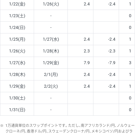
1/22(金)
1/26(火)
2.4
-2.4
1
1/23(土)
-
0
1/24(日)
-
0
1/25(月)
1/27(水)
2.4
-2.4
1
1/26(火)
1/28(木)
2.3
-2.3
1
1/27(水)
1/29(金)
7.9
-7.9
3
1/28(木)
2/1(月)
2.4
-2.4
1
1/29(金)
2/2(火)
2.4
-2.4
1
1/30(土)
-
0
1/31(日)
-
0
※
1万通貨単位のスワップポイントです。ただし、南アフリカランド/円、ノルウェー
クローネ/円、香港ドル/円、スウェーデンクローナ/円、メキシコペソ/円およびラ