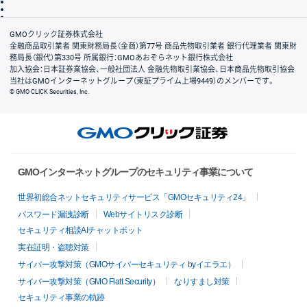
信託保全
リスク説明
会社案内
GMOクリック証券株式会社
金融商品取引業者 関東財務局長（金商）第77号 商品先物取引業者 銀行代理業者 関東財
務局長（銀代）第330号 所属銀行：GMOあおぞらネット銀行株式会社
加入協会：日本証券業協会、一般社団法人 金融先物取引業協会、日本商品先物取引協会
当社はGMOインターネットグループ（東証プライム上場9449）のメンバーです。
© GMO CLICK Securities, Inc.
GMOインターネットグループのセキュリティ事業について
世界初総合ネットセキュリティサービス「GMOセキュリティ24」
パスワード漏洩診断
Webサイトリスク診断
セキュリティ相談AIチャットボット
実在証明・盗聴対策
サイバー攻撃対策（GMOサイバーセキュリティ byイエラエ）
サイバー攻撃対策（GMO Flatt Security）
なりすまし対策
セキュリティ事業の軌跡