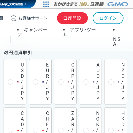
問
お客様
サポート
口座開設
ログイン
キャンペー
アプリ・ツー
ン
ル
NIS
A
対円通貨取引
U
E
G
A
N
S
U
B
U
Z
D
R
P
D
D
/
/
/
/
/
J
J
J
J
J
P
P
P
P
P
Y
Y
Y
Y
Y
C
C
Z
N
H
A
H
A
O
K
D
F
R
K
D
/
/
/
/
/