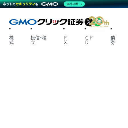
無料診断
X
LINE
株
投信・積
Ｆ
ＣＦ
債
式
立
Ｘ
Ｄ
券