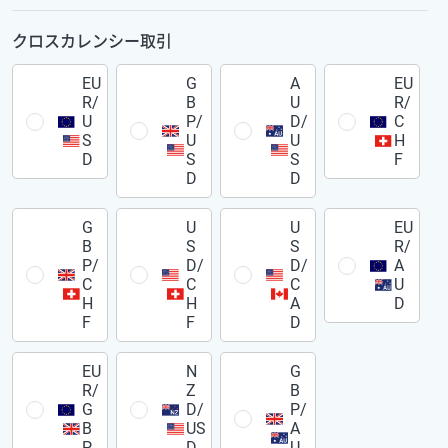
クロスカレンシー取引
EU
G
A
EU
R/
B
U
R/
U
P/
D/
C
S
U
U
H
D
S
S
F
D
D
G
U
U
EU
B
S
S
R/
P/
D/
D/
A
C
C
C
U
H
H
A
D
F
F
D
EU
N
G
R/
Z
B
G
D/
P/
B
US
A
P
D
U