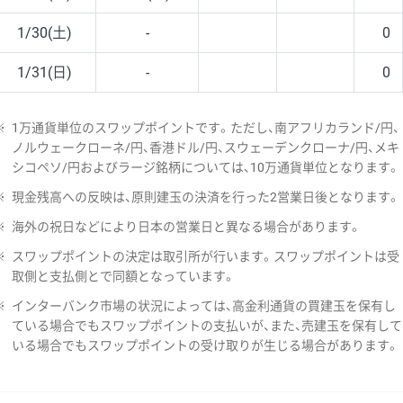
1/30(土)
-
0
1/31(日)
-
0
※
1万通貨単位のスワップポイントです。ただし、南アフリカランド/円、
ノルウェークローネ/円、香港ドル/円、スウェーデンクローナ/円、メキ
シコペソ/円およびラージ銘柄については、10万通貨単位となります。
※
現金残高への反映は、原則建玉の決済を行った2営業日後となります。
※
海外の祝日などにより日本の営業日と異なる場合があります。
※
スワップポイントの決定は取引所が行います。スワップポイントは受
取側と支払側とで同額となっています。
※
インターバンク市場の状況によっては、高金利通貨の買建玉を保有し
ている場合でもスワップポイントの支払いが、また、売建玉を保有して
いる場合でもスワップポイントの受け取りが生じる場合があります。