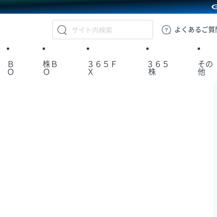
GMOクリック証券
よくある
ご質
Ｂ
株Ｂ
３６５Ｆ
３６５
その
Ｏ
Ｏ
Ｘ
株
他