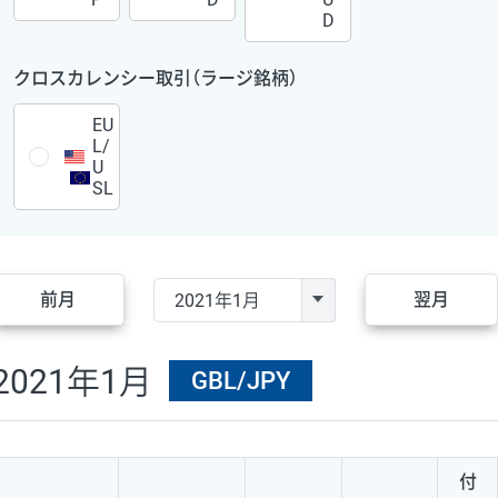
D
クロスカレンシー取引（ラージ銘柄）
EU
L/
U
SL
前月
翌月
2021年1月
GBL/JPY
付