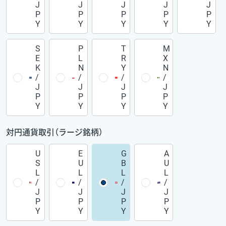
J
J
J
J
J
P
P
P
P
P
Y
Y
Y
Y
Y
S
P
T
M
E
L
R
X
K
N
Y
N
/
/
/
/
J
J
J
J
P
P
P
P
Y
Y
Y
Y
対円通貨取引（ラージ銘柄）
U
E
G
A
S
U
B
U
L
L
L
L
/
/
/
/
J
J
J
J
P
P
P
P
Y
Y
Y
Y