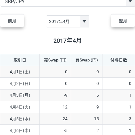
GBP/JPY
170円
86,230円
19.7円
AUD/JPY
106円
44,990円
23.5円
前月
翌月
NZD/JPY
28円
36,920円
7.5円
CAD/JPY
38円
45,810円
8.2円
2017年4月
CHF/JPY
34円
80,440円
4.2円
取引日
売Swap
(円)
買Swap
(円)
付与日数
TRY/JPY
26円
1,400円
185.7円
CZK/JPY
7円
3,060円
22.8円
4月1日(土)
0
0
0
PLN/JPY
35円
17,280円
20.2円
4月2日(日)
0
0
0
HUF/JPY
16円
2,090円
76.5円
4月3日(月)
-9
6
1
ZAR/JPY
130円
39,680円
32.7円
4月4日(火)
-12
9
1
MXN/JPY
140円
37,180円
37.6円
4月5日(水)
-24
15
3
EUR/USD
74円
74,270円
9.9円
4月6日(木)
-5
2
1
GBP/USD
4円
86,230円
0.4円