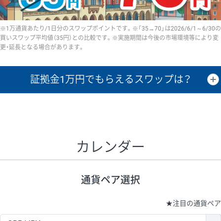
※1万通貨あたり/1日分のスワップポイントです。※「35→70」は2026/6/1～6/30の
買いスワップ平均値（35円）との比較です。※実施期間は今後の市場環境等により変
更・延長となる場合があります。
証拠金1万円で
もらえるスワップは？
証拠金1万円あたりのスワップポイントは、取引の資金効率を示した参
考値です。
CHF/JPY、EUR/USD、GBP/USD、NZD/USD、EUR/GBP、EUR/AUD、
GBP/AUDは売スワップの値です。
カレンダー
1万通貨
証拠金
あたりの
1日の
1万円あたりの
通貨ペア
取引証拠金
スワップ
ポイント
スワップ
ポイント
通貨ペア選択
▲
▼
昇順
降順
昇順
降順
昇順
降順
USD/JPY
154円
65,020円
23.6円
★
注目の通貨ペア
EUR/JPY
75円
74,270円
10円