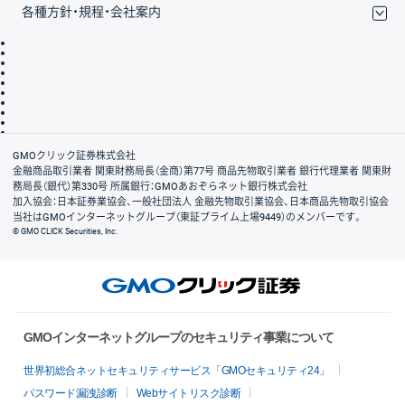
各種方針・規程・会社案内
取引規程・約款
サイトマップ
その他のご案内
個人情報保護方針
最良執行方針
サイトのご利用について
ディスクレイマー
信託保全
リスク説明
会社案内
GMOクリック証券株式会社
金融商品取引業者 関東財務局長（金商）第77号 商品先物取引業者 銀行代理業者 関東財
務局長（銀代）第330号 所属銀行：GMOあおぞらネット銀行株式会社
加入協会：日本証券業協会、一般社団法人 金融先物取引業協会、日本商品先物取引協会
当社はGMOインターネットグループ（東証プライム上場9449）のメンバーです。
© GMO CLICK Securities, Inc.
GMOインターネットグループのセキュリティ事業について
世界初総合ネットセキュリティサービス「GMOセキュリティ24」
パスワード漏洩診断
Webサイトリスク診断