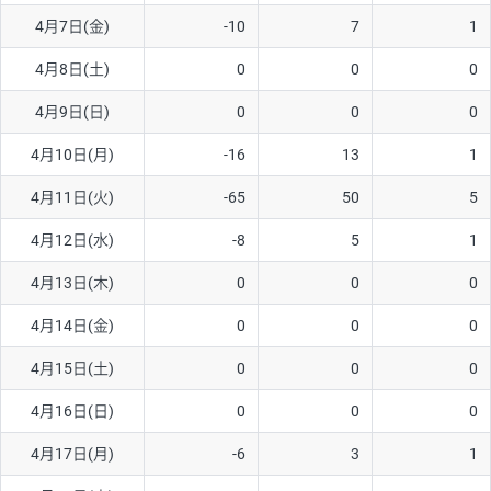
4月7日(金)
-10
7
1
AUD/USD
16円
44,990円
3.5円
4月8日(土)
0
0
0
NZD/USD
41円
36,920円
11.1円
4月9日(日)
0
0
0
EUR/GBP
71円
74,270円
9.5円
EUR/AUD
103円
74,270円
13.8円
4月10日(月)
-16
13
1
GBP/AUD
43円
86,230円
4.9円
4月11日(火)
-65
50
5
AUD/NZD
66円
44,990円
14.6円
4月12日(水)
-8
5
1
EUR/CHF
111円
74,270円
14.9円
4月13日(木)
0
0
0
GBP/CHF
220円
86,230円
25.5円
4月14日(金)
0
0
0
USD/CHF
160円
65,030円
24.6円
4月15日(土)
0
0
0
※2026/6/30の当社のスワップポイントおよび、同日の為替レート
4月16日(日)
0
0
0
に基づいて算出。
※取引証拠金は同日の当社為替レート（ニューヨーククローズ・
4月17日(月)
-6
3
1
MIDレート）に基づいて算出。
※ハンガリーフォリント/円と南アフリカランド/円とメキシコペ