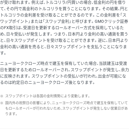
が受け取れます。例えば、トルコリラ/円買いの場合、低金利の円を借り
て、その円で高金利のトルコリラを買うことになります。その結果、円と
トルコリラの金利差を受け取ることができるのです。この金利差を「ス
ワップポイント」または「スワップ金利」と呼びます。GMOクリック証券
のFX取引は、受渡日を更新するロールオーバー方式を採用しているた
め、日々受払いが発生します。つまり、日本円より金利の高い通貨を買う
と、日々スワップポイントを受け取ることができます。逆に、日本円より
金利の高い通貨を売ると、日々スワップポイントを支払うことになりま
す。
ニューヨーククローズ時点で建玉を保有していた場合、当該建玉は受渡
日を更新するためロールオーバーされ、スワップポイントが発生し、余力
に反映されます。スワップポイントの受払いが行われ、出金が可能にな
るのは約定日のニューヨーククローズ後となります。
※
スワップポイントは各国の金利情勢により変動します。
※
国内外の祝祭日の影響により、ニューヨーククローズ時点で建玉を保有していて
もロールオーバーが行われないため、スワップポイントが発生しない営業日があ
ります。