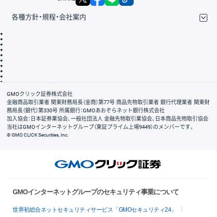
各種方針・規程・会社案内
取引規程・約款
サイトマップ
その他のご案内
個人情報保護方針
最良執行方針
サイトのご利用について
ディスクレイマー
信託保全
リスク説明
会社案内
GMOクリック証券株式会社
金融商品取引業者 関東財務局長（金商）第77号 商品先物取引業者 銀行代理業者 関東財
務局長（銀代）第330号 所属銀行：GMOあおぞらネット銀行株式会社
加入協会：日本証券業協会、一般社団法人 金融先物取引業協会、日本商品先物取引協会
当社はGMOインターネットグループ（東証プライム上場9449）のメンバーです。
© GMO CLICK Securities, Inc.
GMOインターネットグループのセキュリティ事業について
世界初総合ネットセキュリティサービス「GMOセキュリティ24」