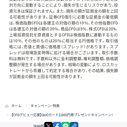
対方向に変動することにより、損失が生じるリスクがあり、投
資元本は保証されません。また、損失の額が証拠金の額を上回
る可能性があります。証券CFD取引に必要な証拠金の最低額
は、株価指数CFDは各建玉の対価の額の10％、その他指数CFD
は各建玉の対価の額の20％、商品CFDは5％、株式CFDは20%、
上場投資信託を原資産とするCFDは株価指数に連動するもの
は10％、その他のものは20％に相当する円価格です。取引価
格には、売値と買値に価格差（スプレッド）があります。スプ
レッドは相場急変時等に拡げる場合がございます。取引手数
料は無料です。手数料以外に金利調整額、権利調整額、価格調
整額が発生する場合があります。相場の変動により、ロスカッ
トレートから乖離して約定する場合があり、その結果、損失額
が証拠金の額を上回る可能性があります。
ホーム
キャンペーン・特典
【CFDデビュー応援】QUOカード2,000円券プレゼントキャンペーン！
X
facebook
LINE
リンクをコピー
SHARE