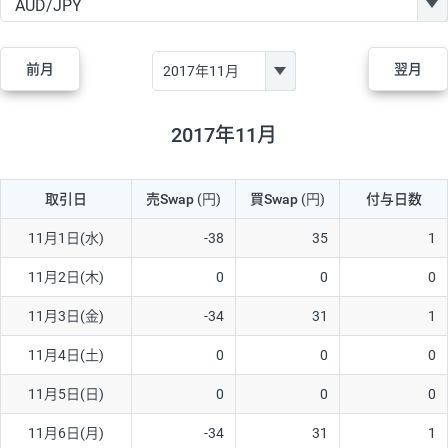
GBP/JPY
170円
86,230円
19.7円
AUD/JPY
106円
44,990円
23.5円
前月
翌月
NZD/JPY
28円
36,920円
7.5円
CAD/JPY
38円
45,810円
8.2円
2017年11月
CHF/JPY
34円
80,440円
4.2円
取引日
売Swap
(円)
買Swap
(円)
付与日数
TRY/JPY
26円
1,400円
185.7円
CZK/JPY
7円
3,060円
22.8円
11月1日(水)
-38
35
1
PLN/JPY
35円
17,280円
20.2円
11月2日(木)
0
0
0
HUF/JPY
16円
2,090円
76.5円
11月3日(金)
-34
31
1
ZAR/JPY
130円
39,680円
32.7円
11月4日(土)
0
0
0
MXN/JPY
140円
37,180円
37.6円
11月5日(日)
0
0
0
EUR/USD
74円
74,270円
9.9円
11月6日(月)
-34
31
1
GBP/USD
4円
86,230円
0.4円