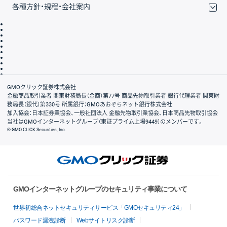
各種方針・規程・会社案内
取引規程・約款
サイトマップ
その他のご案内
個人情報保護方針
最良執行方針
サイトのご利用について
ディスクレイマー
信託保全
リスク説明
会社案内
GMOクリック証券株式会社
金融商品取引業者 関東財務局長（金商）第77号 商品先物取引業者 銀行代理業者 関東財
務局長（銀代）第330号 所属銀行：GMOあおぞらネット銀行株式会社
加入協会：日本証券業協会、一般社団法人 金融先物取引業協会、日本商品先物取引協会
当社はGMOインターネットグループ（東証プライム上場9449）のメンバーです。
© GMO CLICK Securities, Inc.
GMOインターネットグループのセキュリティ事業について
世界初総合ネットセキュリティサービス「GMOセキュリティ24」
パスワード漏洩診断
Webサイトリスク診断