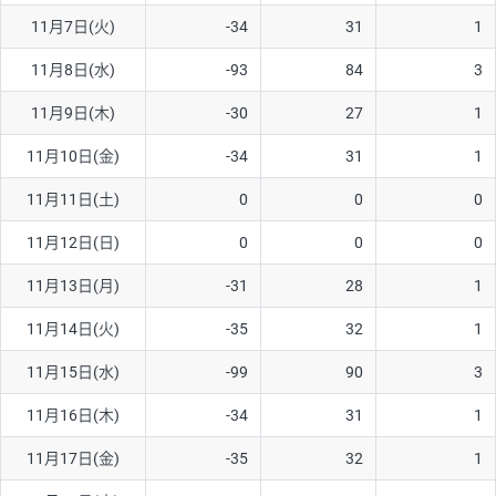
11月7日(火)
-34
31
1
AUD/USD
16円
44,990円
3.5円
11月8日(水)
-93
84
3
NZD/USD
41円
36,920円
11.1円
11月9日(木)
-30
27
1
EUR/GBP
71円
74,270円
9.5円
EUR/AUD
103円
74,270円
13.8円
11月10日(金)
-34
31
1
GBP/AUD
43円
86,230円
4.9円
11月11日(土)
0
0
0
AUD/NZD
66円
44,990円
14.6円
11月12日(日)
0
0
0
EUR/CHF
111円
74,270円
14.9円
11月13日(月)
-31
28
1
GBP/CHF
220円
86,230円
25.5円
11月14日(火)
-35
32
1
USD/CHF
160円
65,030円
24.6円
11月15日(水)
-99
90
3
11月16日(木)
-34
31
1
※取引証拠金は同日の当社為替レート（ニューヨーククローズ・
MIDレート）に基づいて算出。
11月17日(金)
-35
32
1
※ハンガリーフォリント/円と南アフリカランド/円とメキシコペ
ソ/円は10万通貨単位。