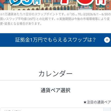
※1万通貨あたり/1日分のスワップポイントです。※「35→70」は2026/6/1～6/30の
買いスワップ平均値（35円）との比較です。※実施期間は今後の市場環境等により変
更・延長となる場合があります。
証拠金1万円で
もらえるスワップは？
証拠金1万円あたりのスワップポイントは、取引の資金効率を示した参
考値です。
CHF/JPY、EUR/USD、GBP/USD、NZD/USD、EUR/GBP、EUR/AUD、
GBP/AUDは売スワップの値です。
カレンダー
1万通貨
証拠金
あたりの
1日の
1万円あたりの
通貨ペア
取引証拠金
スワップ
ポイント
スワップ
ポイント
通貨ペア選択
▲
▼
昇順
降順
昇順
降順
昇順
降順
USD/JPY
154円
65,020円
23.6円
★
注目の通貨ペア
EUR/JPY
75円
74,270円
10円