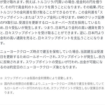
が受け取れます。例えば、トルコリラ/円買いの場合、低金利の円を借り
て、その円で高金利のトルコリラを買うことになります。その結果、円と
トルコリラの金利差を受け取ることができるのです。この金利差を「ス
ワップポイント」または「スワップ金利」と呼びます。GMOクリック証券
のFX取引は、受渡日を更新するロールオーバー方式を採用しているた
め、日々受払いが発生します。つまり、日本円より金利の高い通貨を買う
と、日々スワップポイントを受け取ることができます。逆に、日本円より
金利の高い通貨を売ると、日々スワップポイントを支払うことになりま
す。
ニューヨーククローズ時点で建玉を保有していた場合、当該建玉は受渡
日を更新するためロールオーバーされ、スワップポイントが発生し、余力
に反映されます。スワップポイントの受払いが行われ、出金が可能にな
るのは約定日のニューヨーククローズ後となります。
※
スワップポイントは各国の金利情勢により変動します。
※
国内外の祝祭日の影響により、ニューヨーククローズ時点で建玉を保有していて
もロールオーバーが行われないため、スワップポイントが発生しない営業日があ
ります。