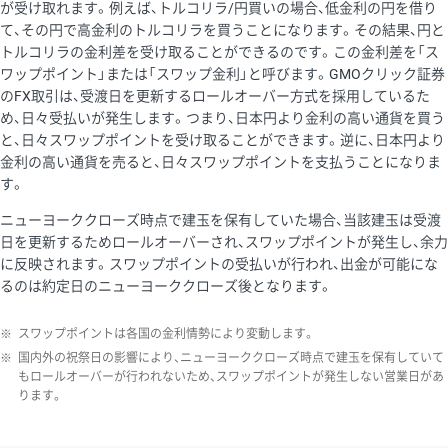
が受け取れます。例えば、トルコリラ/円買いの場合、低金利の円を借り
て、その円で高金利のトルコリラを買うことになります。その結果、円と
トルコリラの金利差を受け取ることができるのです。この金利差を「ス
ワップポイント」または「スワップ金利」と呼びます。GMOクリック証券
のFX取引は、受渡日を更新するロールオーバー方式を採用しているた
め、日々受払いが発生します。つまり、日本円より金利の高い通貨を買う
と、日々スワップポイントを受け取ることができます。逆に、日本円より
金利の高い通貨を売ると、日々スワップポイントを支払うことになりま
す。
ニューヨーククローズ時点で建玉を保有していた場合、当該建玉は受渡
日を更新するためロールオーバーされ、スワップポイントが発生し、余力
に反映されます。スワップポイントの受払いが行われ、出金が可能にな
るのは約定日のニューヨーククローズ後となります。
※
スワップポイントは各国の金利情勢により変動します。
※
国内外の祝祭日の影響により、ニューヨーククローズ時点で建玉を保有していて
もロールオーバーが行われないため、スワップポイントが発生しない営業日があ
ります。