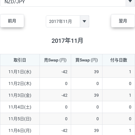
GBP/JPY
170円
86,230円
19.7円
AUD/JPY
106円
44,990円
23.5円
前月
翌月
NZD/JPY
28円
36,920円
7.5円
CAD/JPY
38円
45,810円
8.2円
2017年11月
CHF/JPY
34円
80,440円
4.2円
取引日
売Swap
(円)
買Swap
(円)
付与日数
TRY/JPY
26円
1,400円
185.7円
CZK/JPY
7円
3,060円
22.8円
11月1日(水)
-42
39
1
PLN/JPY
35円
17,280円
20.2円
11月2日(木)
0
0
0
HUF/JPY
16円
2,090円
76.5円
11月3日(金)
-42
39
1
ZAR/JPY
130円
39,680円
32.7円
11月4日(土)
0
0
0
MXN/JPY
140円
37,180円
37.6円
11月5日(日)
0
0
0
EUR/USD
74円
74,270円
9.9円
11月6日(月)
-42
39
1
GBP/USD
4円
86,230円
0.4円