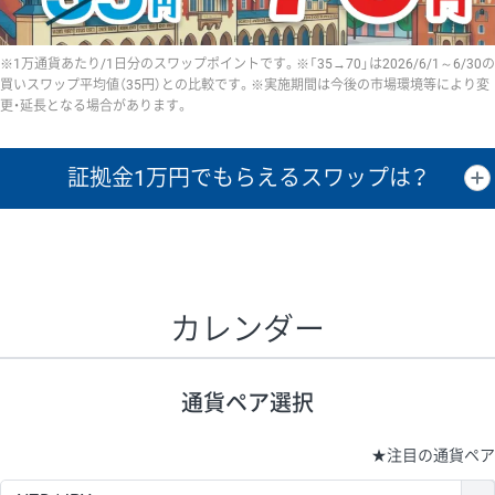
※1万通貨あたり/1日分のスワップポイントです。※「35→70」は2026/6/1～6/30の
買いスワップ平均値（35円）との比較です。※実施期間は今後の市場環境等により変
更・延長となる場合があります。
証拠金1万円で
もらえるスワップは？
証拠金1万円あたりのスワップポイントは、取引の資金効率を示した参
考値です。
CHF/JPY、EUR/USD、GBP/USD、NZD/USD、EUR/GBP、EUR/AUD、
GBP/AUDは売スワップの値です。
カレンダー
1万通貨
証拠金
あたりの
1日の
1万円あたりの
通貨ペア
取引証拠金
スワップ
ポイント
スワップ
ポイント
通貨ペア選択
▲
▼
昇順
降順
昇順
降順
昇順
降順
USD/JPY
154円
65,020円
23.6円
★
注目の通貨ペア
EUR/JPY
75円
74,270円
10円