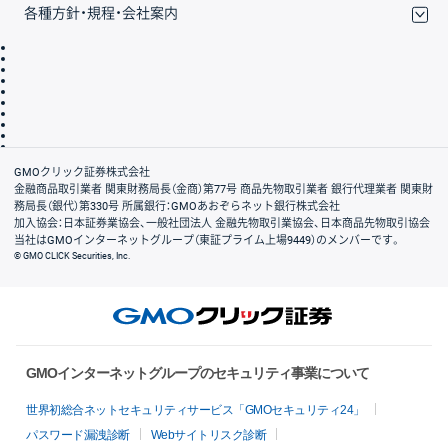
各種方針・規程・会社案内
取引規程・約款
サイトマップ
その他のご案内
個人情報保護方針
最良執行方針
サイトのご利用について
ディスクレイマー
信託保全
リスク説明
会社案内
GMOクリック証券株式会社
金融商品取引業者 関東財務局長（金商）第77号 商品先物取引業者 銀行代理業者 関東財
務局長（銀代）第330号 所属銀行：GMOあおぞらネット銀行株式会社
加入協会：日本証券業協会、一般社団法人 金融先物取引業協会、日本商品先物取引協会
当社はGMOインターネットグループ（東証プライム上場9449）のメンバーです。
© GMO CLICK Securities, Inc.
GMOインターネットグループのセキュリティ事業について
世界初総合ネットセキュリティサービス「GMOセキュリティ24」
パスワード漏洩診断
Webサイトリスク診断