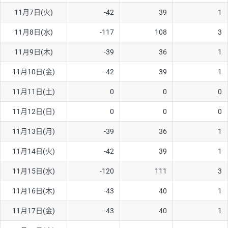
11月7日(火)
-42
39
1
AUD/USD
16円
44,990円
3.5円
11月8日(水)
-117
108
3
NZD/USD
41円
36,920円
11.1円
11月9日(木)
-39
36
1
EUR/GBP
71円
74,270円
9.5円
EUR/AUD
103円
74,270円
13.8円
11月10日(金)
-42
39
1
GBP/AUD
43円
86,230円
4.9円
11月11日(土)
0
0
0
AUD/NZD
66円
44,990円
14.6円
11月12日(日)
0
0
0
EUR/CHF
111円
74,270円
14.9円
11月13日(月)
-39
36
1
GBP/CHF
220円
86,230円
25.5円
11月14日(火)
-42
39
1
USD/CHF
160円
65,030円
24.6円
11月15日(水)
-120
111
3
※2026/6/30の当社のスワップポイントおよび、同日の為替レート
11月16日(木)
-43
40
1
に基づいて算出。
※取引証拠金は同日の当社為替レート（ニューヨーククローズ・
11月17日(金)
-43
40
1
MIDレート）に基づいて算出。
※ハンガリーフォリント/円と南アフリカランド/円とメキシコペ