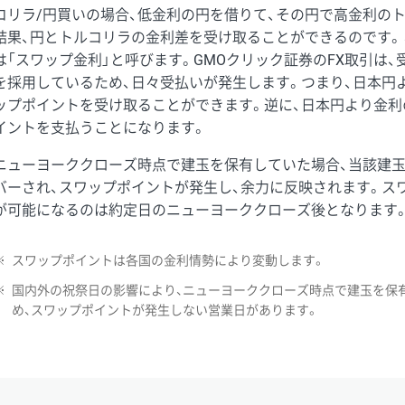
コリラ/円買いの場合、低金利の円を借りて、その円で高金利の
結果、円とトルコリラの金利差を受け取ることができるのです。
は「スワップ金利」と呼びます。GMOクリック証券のFX取引は
を採用しているため、日々受払いが発生します。つまり、日本円
ップポイントを受け取ることができます。逆に、日本円より金利
イントを支払うことになります。
ニューヨーククローズ時点で建玉を保有していた場合、当該建
バーされ、スワップポイントが発生し、余力に反映されます。ス
が可能になるのは約定日のニューヨーククローズ後となります
※
スワップポイントは各国の金利情勢により変動します。
※
国内外の祝祭日の影響により、ニューヨーククローズ時点で建玉を保
め、スワップポイントが発生しない営業日があります。