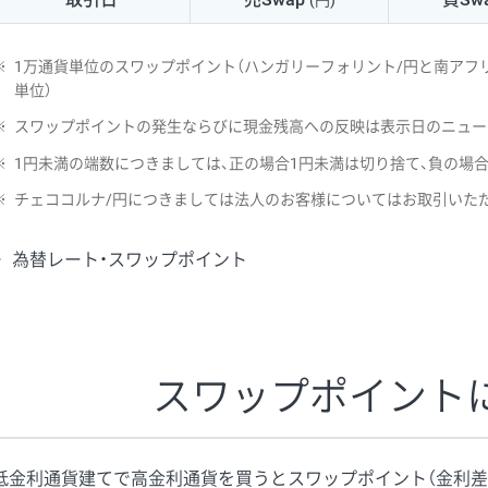
(円)
NZD/USD
41円
※
1万通貨単位のスワップポイント（ハンガリーフォリント/円と南アフリ
EUR/GBP
71円
単位）
※
スワップポイントの発生ならびに現金残高への反映は表示日のニュー
EUR/AUD
103円
※
1円未満の端数につきましては、正の場合1円未満は切り捨て、負の場
GBP/AUD
43円
※
チェココルナ/円につきましては法人のお客様についてはお取引いた
AUD/NZD
66円
為替レート・スワップポイント
EUR/CHF
111円
GBP/CHF
220円
USD/CHF
160円
スワップポイント
※2026/6/30の当社のスワップポイントおよび、同日の為替レート
※取引証拠金は同日の当社為替レート（ニューヨーククローズ・MIDレ
低金利通貨建てで高金利通貨を買うとスワップポイント（金利差
※ハンガリーフォリント/円と南アフリカランド/円とメキシコペソ/円