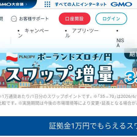
問
お客様
サポート
口座開設
ログイン
キャンペー
アプリ・ツー
ン
ル
NIS
A
※1万通貨あたり/1日分のスワップポイントです。※「35→70」は2026/6
比較です。※実施期間は今後の市場環境等により変更・延長となる場合が
証拠金1万円で
もらえるス