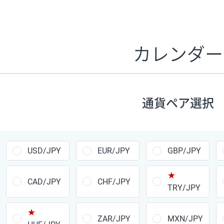
証拠金1万円あたりのスワップポイントは、取引の資金効率
CHF/JPY、EUR/USD、GBP/USD、NZD/USD、EUR/GBP、E
す。
カレンダー
1万通貨
あたりの
通貨ペア
1日の
スワップ
取引
ポイント
▲
▼
昇順
降順
通貨ペア選択
USD/JPY
154円
EUR/JPY
75円
USD/JPY
EUR/JPY
GBP/JPY
GBP/JPY
170円
★
AUD/JPY
106円
CAD/JPY
CHF/JPY
TRY/JPY
NZD/JPY
28円
★
ZAR/JPY
MXN/JPY