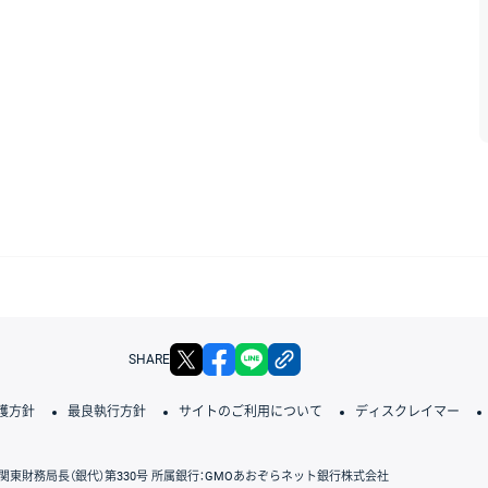
X
facebook
LINE
リンクをコピー
SHARE
護方針
最良執行方針
サイトのご利用について
ディスクレイマー
関東財務局長（銀代）第330号 所属銀行：GMOあおぞらネット銀行株式会社