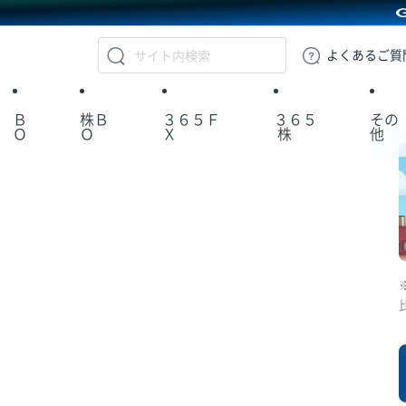
GMOクリック証券
よくある
ご質
Ｂ
株Ｂ
３６５Ｆ
３６５
その
Ｏ
Ｏ
Ｘ
株
他