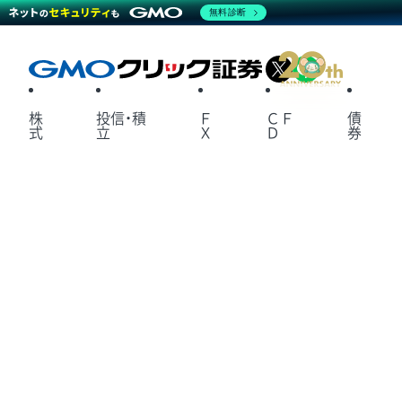
無料診断
X
LINE
株
投信・積
Ｆ
ＣＦ
債
式
立
Ｘ
Ｄ
券