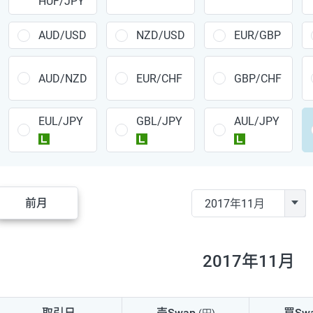
HUF/JPY
CAD/JPY
38円
CHF/JPY
34円
AUD/USD
NZD/USD
EUR/GBP
TRY/JPY
26円
AUD/NZD
EUR/CHF
GBP/CHF
CZK/JPY
7円
EUL/JPY
GBL/JPY
AUL/JPY
PLN/JPY
35円
ラージ
ラージ
ラージ
HUF/JPY
16円
ZAR/JPY
130円
前月
MXN/JPY
140円
EUR/USD
74円
2017年11月
GBP/USD
4円
AUD/USD
16円
取引日
売Swap
買Sw