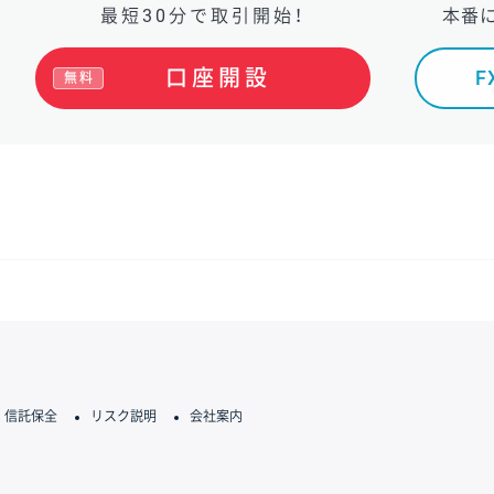
最短30分で取引開始！
本番
口座開設
無料
信託保全
リスク説明
会社案内