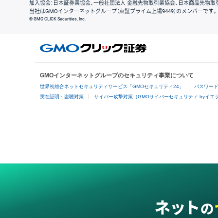
加入協会：日本証券業協会、一般社団法人 金融先物取引業協会、日本商品先物取
当社はGMOインターネットグループ（東証プライム上場9449）のメンバーです。
© GMO CLICK Securities, Inc.
GMOインターネットグループのセキュリティ事業について
世界初総合ネットセキュリティサービス「GMOセキュリティ24」
パスワー
実在証明・盗聴対策
サイバー攻撃対策（GMOサイバーセキュリティ byイエ