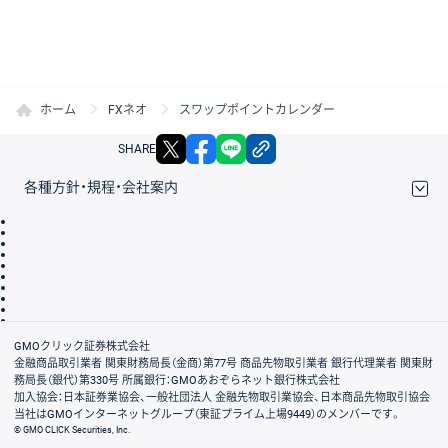
ホーム
FXネオ
スワップポイントカレンダー
X
facebook
LINE
リンクをコピー
SHARE
各種方針・規程・会社案内
取引規程・約款
サイトマップ
その他のご案内
個人情報保護方針
最良執行方針
サイトのご利用について
ディスクレイマー
信託保全
リスク説明
会社案内
GMOクリック証券株式会社
金融商品取引業者 関東財務局長（金商）第77号 商品先物取引業者 銀行代理業者 関東財
務局長（銀代）第330号 所属銀行：GMOあおぞらネット銀行株式会社
加入協会：日本証券業協会、一般社団法人 金融先物取引業協会、日本商品先物取引協会
当社はGMOインターネットグループ（東証プライム上場9449）のメンバーです。
© GMO CLICK Securities, Inc.