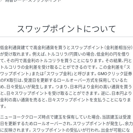
為替レート・スワップポイント
AUD/USD
16円
44,990円
3.5円
NZD/USD
41円
36,920円
11.1円
スワップポイントについて
EUR/GBP
71円
74,270円
9.5円
EUR/AUD
103円
74,270円
13.8円
低金利通貨建てで高金利通貨を買うとスワップポイント（金利差相当分）
GBP/AUD
43円
86,230円
4.9円
が受け取れます。例えば、トルコリラ/円買いの場合、低金利の円を借り
て、その円で高金利のトルコリラを買うことになります。その結果、円と
AUD/NZD
66円
44,990円
14.6円
トルコリラの金利差を受け取ることができるのです。この金利差を「ス
EUR/CHF
111円
74,270円
14.9円
ワップポイント」または「スワップ金利」と呼びます。GMOクリック証券
のFX取引は、受渡日を更新するロールオーバー方式を採用しているた
GBP/CHF
220円
86,230円
25.5円
め、日々受払いが発生します。つまり、日本円より金利の高い通貨を買う
USD/CHF
160円
65,030円
24.6円
と、日々スワップポイントを受け取ることができます。逆に、日本円より
金利の高い通貨を売ると、日々スワップポイントを支払うことになりま
※2026/6/30の当社のスワップポイントおよび、同日の為替レート
す。
に基づいて算出。
ニューヨーククローズ時点で建玉を保有していた場合、当該建玉は受渡
※取引証拠金は同日の当社為替レート（ニューヨーククローズ・
日を更新するためロールオーバーされ、スワップポイントが発生し、余力
MIDレート）に基づいて算出。
に反映されます。スワップポイントの受払いが行われ、出金が可能にな
※ハンガリーフォリント/円と南アフリカランド/円とメキシコペ