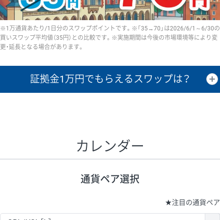
※1万通貨あたり/1日分のスワップポイントです。※「35→70」は2026/6/1～6/30の
買いスワップ平均値（35円）との比較です。※実施期間は今後の市場環境等により変
更・延長となる場合があります。
証拠金1万円で
もらえるスワップは？
証拠金1万円あたりのスワップポイントは、取引の資金効率を示した参
考値です。
CHF/JPY、EUR/USD、GBP/USD、NZD/USD、EUR/GBP、EUR/AUD、
GBP/AUDは売スワップの値です。
カレンダー
1万通貨
証拠金
あたりの
1日の
1万円あたりの
通貨ペア
取引証拠金
スワップ
ポイント
スワップ
ポイント
通貨ペア選択
▲
▼
昇順
降順
昇順
降順
昇順
降順
USD/JPY
154円
65,020円
23.6円
★
注目の通貨ペア
EUR/JPY
75円
74,270円
10円