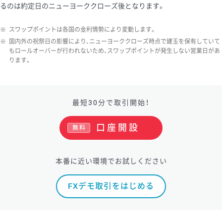
るのは約定日のニューヨーククローズ後となります。
ソ/円は10万通貨単位。
※
スワップポイントは各国の金利情勢により変動します。
※
国内外の祝祭日の影響により、ニューヨーククローズ時点で建玉を保有していて
もロールオーバーが行われないため、スワップポイントが発生しない営業日があ
ります。
最短30分で取引開始！
口座開設
無料
本番に近い環境でお試しください
FXデモ取引をはじめる