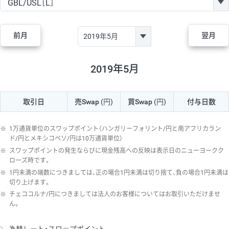
GBP/JPY
170円
86,230円
19.7円
AUD/JPY
106円
44,990円
23.5円
前月
翌月
NZD/JPY
28円
36,920円
7.5円
CAD/JPY
38円
45,810円
8.2円
2019年5月
CHF/JPY
34円
80,440円
4.2円
取引日
売Swap
(円)
買Swap
(円)
付与日数
TRY/JPY
26円
1,400円
185.7円
CZK/JPY
7円
3,060円
22.8円
※
1万通貨単位のスワップポイント（ハンガリーフォリント/円と南アフリカラン
PLN/JPY
35円
17,280円
20.2円
ド/円とメキシコペソ/円は10万通貨単位）
※
スワップポイントの発生ならびに現金残高への反映は表示日のニューヨークク
HUF/JPY
16円
2,090円
76.5円
ローズ時です。
※
1円未満の端数につきましては、正の場合1円未満は切り捨て、負の場合1円未満は
ZAR/JPY
130円
39,680円
32.7円
切り上げます。
MXN/JPY
140円
37,180円
37.6円
※
チェココルナ/円につきましては法人のお客様についてはお取引いただけませ
ん。
EUR/USD
74円
74,270円
9.9円
GBP/USD
4円
86,230円
0.4円