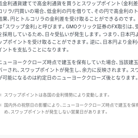
低金利通貨建てで高金利通貨を買うとスワップポイント（金利差
コリラ/円買いの場合、低金利の円を借りて、その円で高金利の
結果、円とトルコリラの金利差を受け取ることができるのです。
は「スワップ金利」と呼びます。GMOクリック証券のFX取引は
を採用しているため、日々受払いが発生します。つまり、日本円
ップポイントを受け取ることができます。逆に、日本円より金利
イントを支払うことになります。
ニューヨーククローズ時点で建玉を保有していた場合、当該建
バーされ、スワップポイントが発生し、余力に反映されます。ス
が可能になるのは約定日のニューヨーククローズ後となります
※
スワップポイントは各国の金利情勢により変動します。
※
国内外の祝祭日の影響により、ニューヨーククローズ時点で建玉を保
め、スワップポイントが発生しない営業日があります。