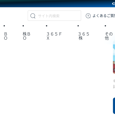
GMOクリック証券
よくある
ご質
Ｂ
株Ｂ
３６５Ｆ
３６５
その
Ｏ
Ｏ
Ｘ
株
他