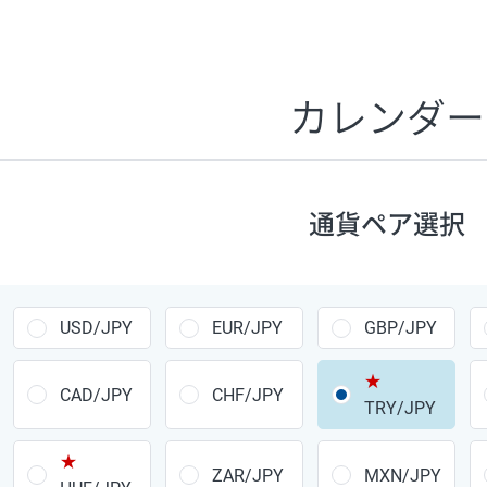
証拠金1万円あたりのスワップポイントは、取引の資金効率
CHF/JPY、EUR/USD、GBP/USD、NZD/USD、EUR/GBP、E
す。
カレンダー
1万通貨
あたりの
通貨ペア
1日の
スワップ
取引
ポイント
▲
▼
昇順
降順
通貨ペア選択
USD/JPY
154円
EUR/JPY
75円
USD/JPY
EUR/JPY
GBP/JPY
GBP/JPY
170円
★
AUD/JPY
106円
CAD/JPY
CHF/JPY
TRY/JPY
NZD/JPY
28円
★
ZAR/JPY
MXN/JPY