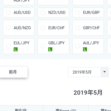
HUF/JPY
CAD/JPY
38円
CHF/JPY
34円
AUD/USD
NZD/USD
EUR/GBP
TRY/JPY
26円
AUD/NZD
EUR/CHF
GBP/CHF
CZK/JPY
7円
EUL/JPY
GBL/JPY
AUL/JPY
PLN/JPY
35円
ラージ
ラージ
ラージ
HUF/JPY
16円
ZAR/JPY
130円
前月
MXN/JPY
140円
EUR/USD
74円
2019年5月
GBP/USD
4円
AUD/USD
16円
取引日
売Swap
買Sw