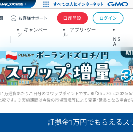
問
お客様
サポート
口座開設
ログイン
キャンペー
アプリ・ツー
ン
ル
NIS
A
※1万通貨あたり/1日分のスワップポイントです。※「35→70」は2026/6
比較です。※実施期間は今後の市場環境等により変更・延長となる場合が
証拠金1万円で
もらえるス