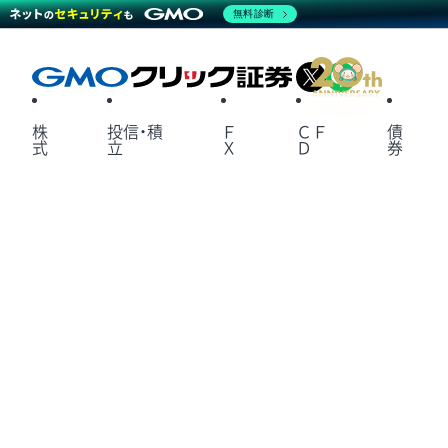
無料診断
X
LINE
株
投信・積
Ｆ
ＣＦ
債
式
立
Ｘ
Ｄ
券