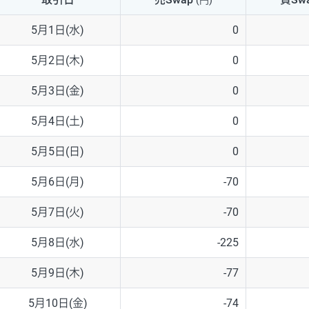
(円)
NZD/USD
41円
5月1日(水)
0
EUR/GBP
71円
5月2日(木)
0
EUR/AUD
103円
5月3日(金)
0
GBP/AUD
43円
5月4日(土)
0
AUD/NZD
66円
5月5日(日)
0
EUR/CHF
111円
5月6日(月)
-70
GBP/CHF
220円
5月7日(火)
-70
USD/CHF
160円
5月8日(水)
-225
5月9日(木)
-77
※取引証拠金は同日の当社為替レート（ニューヨーククローズ・MIDレ
5月10日(金)
-74
※ハンガリーフォリント/円と南アフリカランド/円とメキシコペソ/円