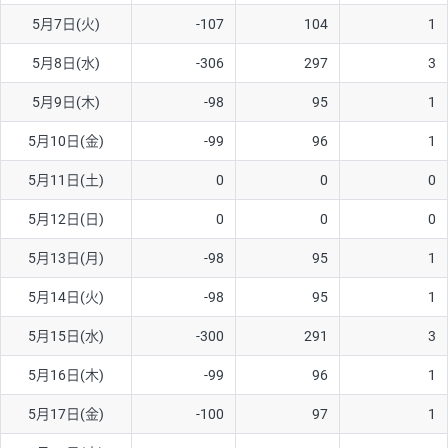
5月7日(火)
-107
104
1
AUD/USD
16円
44,990円
3.5円
5月8日(水)
-306
297
3
NZD/USD
41円
36,920円
11.1円
5月9日(木)
-98
95
1
EUR/GBP
71円
74,270円
9.5円
EUR/AUD
103円
74,270円
13.8円
5月10日(金)
-99
96
1
GBP/AUD
43円
86,230円
4.9円
5月11日(土)
0
0
0
AUD/NZD
66円
44,990円
14.6円
5月12日(日)
0
0
0
EUR/CHF
111円
74,270円
14.9円
5月13日(月)
-98
95
1
GBP/CHF
220円
86,230円
25.5円
5月14日(火)
-98
95
1
USD/CHF
160円
65,030円
24.6円
5月15日(水)
-300
291
3
5月16日(木)
-99
96
1
※取引証拠金は同日の当社為替レート（ニューヨーククローズ・
MIDレート）に基づいて算出。
5月17日(金)
-100
97
1
※ハンガリーフォリント/円と南アフリカランド/円とメキシコペ
ソ/円は10万通貨単位。