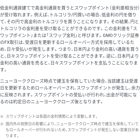
低金利通貨建てで高金利通貨を買うとスワップポイント（金利差相当分）
が受け取れます。例えば、トルコリラ/円買いの場合、低金利の円を借り
て、その円で高金利のトルコリラを買うことになります。その結果、円と
トルコリラの金利差を受け取ることができるのです。この金利差を「ス
ワップポイント」または「スワップ金利」と呼びます。GMOクリック証券
のFX取引は、受渡日を更新するロールオーバー方式を採用しているた
め、日々受払いが発生します。つまり、日本円より金利の高い通貨を買う
と、日々スワップポイントを受け取ることができます。逆に、日本円より
金利の高い通貨を売ると、日々スワップポイントを支払うことになりま
す。
ニューヨーククローズ時点で建玉を保有していた場合、当該建玉は受渡
日を更新するためロールオーバーされ、スワップポイントが発生し、余力
に反映されます。スワップポイントの受払いが行われ、出金が可能にな
るのは約定日のニューヨーククローズ後となります。
※
スワップポイントは各国の金利情勢により変動します。
※
国内外の祝祭日の影響により、ニューヨーククローズ時点で建玉を保有していて
もロールオーバーが行われないため、スワップポイントが発生しない営業日があ
ります。