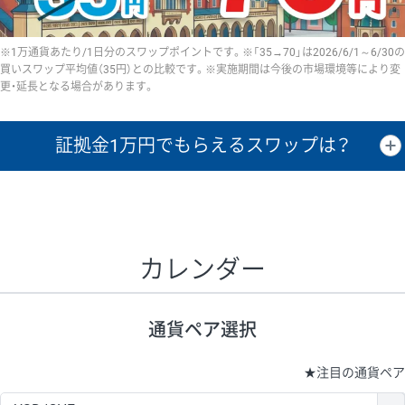
※1万通貨あたり/1日分のスワップポイントです。※「35→70」は2026/6/1～6/30の
買いスワップ平均値（35円）との比較です。※実施期間は今後の市場環境等により変
更・延長となる場合があります。
証拠金1万円で
もらえるスワップは？
証拠金1万円あたりのスワップポイントは、取引の資金効率を示した参
考値です。
CHF/JPY、EUR/USD、GBP/USD、NZD/USD、EUR/GBP、EUR/AUD、
GBP/AUDは売スワップの値です。
カレンダー
1万通貨
証拠金
あたりの
1日の
1万円あたりの
通貨ペア
取引証拠金
スワップ
ポイント
スワップ
ポイント
通貨ペア選択
▲
▼
昇順
降順
昇順
降順
昇順
降順
USD/JPY
154円
65,020円
23.6円
★
注目の通貨ペア
EUR/JPY
75円
74,270円
10円