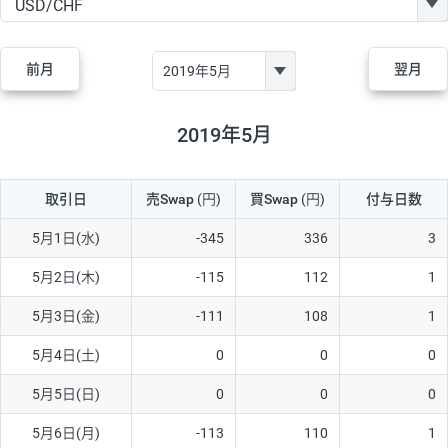
GBP/JPY
170円
86,230円
19.7円
AUD/JPY
106円
44,990円
23.5円
前月
翌月
NZD/JPY
28円
36,920円
7.5円
CAD/JPY
38円
45,810円
8.2円
2019年5月
CHF/JPY
34円
80,440円
4.2円
取引日
売Swap
(円)
買Swap
(円)
付与日数
TRY/JPY
26円
1,400円
185.7円
CZK/JPY
7円
3,060円
22.8円
5月1日(水)
-345
336
3
PLN/JPY
35円
17,280円
20.2円
5月2日(木)
-115
112
1
HUF/JPY
16円
2,090円
76.5円
5月3日(金)
-111
108
1
ZAR/JPY
130円
39,680円
32.7円
5月4日(土)
0
0
0
MXN/JPY
140円
37,180円
37.6円
5月5日(日)
0
0
0
EUR/USD
74円
74,270円
9.9円
5月6日(月)
-113
110
1
GBP/USD
4円
86,230円
0.4円