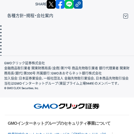
X
facebook
LINE
リンクをコピー
SHARE
各種方針・規程・会社案内
取引規程・約款
サイトマップ
その他のご案内
個人情報保護方針
最良執行方針
サイトのご利用について
ディスクレイマー
信託保全
リスク説明
会社案内
GMOクリック証券株式会社
金融商品取引業者 関東財務局長（金商）第77号 商品先物取引業者 銀行代理業者 関東財
務局長（銀代）第330号 所属銀行：GMOあおぞらネット銀行株式会社
加入協会：日本証券業協会、一般社団法人 金融先物取引業協会、日本商品先物取引協会
当社はGMOインターネットグループ（東証プライム上場9449）のメンバーです。
© GMO CLICK Securities, Inc.
GMOインターネットグループのセキュリティ事業について