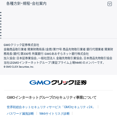
各種方針・規程・会社案内
取引規程・約款
サイトマップ
その他のご案内
個人情報保護方針
最良執行方針
サイトのご利用について
ディスクレイマー
信託保全
リスク説明
会社案内
GMOクリック証券株式会社
金融商品取引業者 関東財務局長（金商）第77号 商品先物取引業者 銀行代理業者 関東財
務局長（銀代）第330号 所属銀行：GMOあおぞらネット銀行株式会社
加入協会：日本証券業協会、一般社団法人 金融先物取引業協会、日本商品先物取引協会
当社はGMOインターネットグループ（東証プライム上場9449）のメンバーです。
© GMO CLICK Securities, Inc.
GMOインターネットグループのセキュリティ事業について
世界初総合ネットセキュリティサービス「GMOセキュリティ24」
パスワード漏洩診断
Webサイトリスク診断