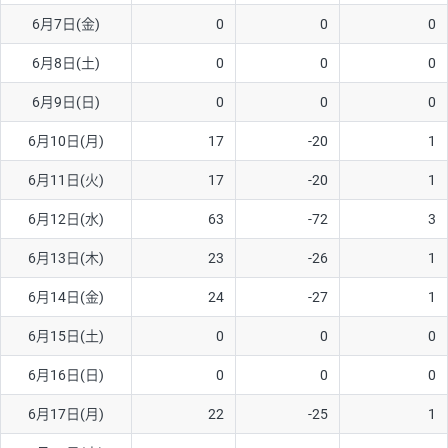
6月7日(金)
0
0
0
AUD/USD
16円
44,990円
3.5円
6月8日(土)
0
0
0
NZD/USD
41円
36,920円
11.1円
6月9日(日)
0
0
0
EUR/GBP
71円
74,270円
9.5円
EUR/AUD
103円
74,270円
13.8円
6月10日(月)
17
-20
1
GBP/AUD
43円
86,230円
4.9円
6月11日(火)
17
-20
1
AUD/NZD
66円
44,990円
14.6円
6月12日(水)
63
-72
3
EUR/CHF
111円
74,270円
14.9円
6月13日(木)
23
-26
1
GBP/CHF
220円
86,230円
25.5円
6月14日(金)
24
-27
1
USD/CHF
160円
65,030円
24.6円
6月15日(土)
0
0
0
※2026/6/30の当社のスワップポイントおよび、同日の為替レート
6月16日(日)
0
0
0
に基づいて算出。
※取引証拠金は同日の当社為替レート（ニューヨーククローズ・
6月17日(月)
22
-25
1
MIDレート）に基づいて算出。
※ハンガリーフォリント/円と南アフリカランド/円とメキシコペ