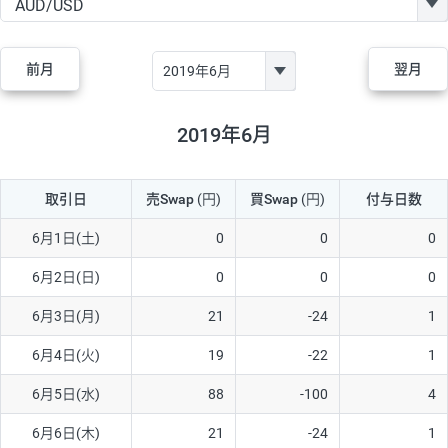
GBP/JPY
170円
86,230円
19.7円
AUD/JPY
106円
44,990円
23.5円
前月
翌月
NZD/JPY
28円
36,920円
7.5円
CAD/JPY
38円
45,810円
8.2円
2019年6月
CHF/JPY
34円
80,440円
4.2円
取引日
売Swap
(円)
買Swap
(円)
付与日数
TRY/JPY
26円
1,400円
185.7円
CZK/JPY
7円
3,060円
22.8円
6月1日(土)
0
0
0
PLN/JPY
35円
17,280円
20.2円
6月2日(日)
0
0
0
HUF/JPY
16円
2,090円
76.5円
6月3日(月)
21
-24
1
ZAR/JPY
130円
39,680円
32.7円
6月4日(火)
19
-22
1
MXN/JPY
140円
37,180円
37.6円
6月5日(水)
88
-100
4
EUR/USD
74円
74,270円
9.9円
6月6日(木)
21
-24
1
GBP/USD
4円
86,230円
0.4円