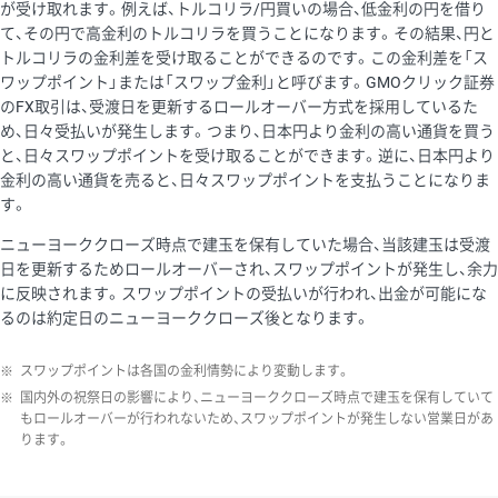
が受け取れます。例えば、トルコリラ/円買いの場合、低金利の円を借り
て、その円で高金利のトルコリラを買うことになります。その結果、円と
トルコリラの金利差を受け取ることができるのです。この金利差を「ス
ワップポイント」または「スワップ金利」と呼びます。GMOクリック証券
のFX取引は、受渡日を更新するロールオーバー方式を採用しているた
め、日々受払いが発生します。つまり、日本円より金利の高い通貨を買う
と、日々スワップポイントを受け取ることができます。逆に、日本円より
金利の高い通貨を売ると、日々スワップポイントを支払うことになりま
す。
ニューヨーククローズ時点で建玉を保有していた場合、当該建玉は受渡
日を更新するためロールオーバーされ、スワップポイントが発生し、余力
に反映されます。スワップポイントの受払いが行われ、出金が可能にな
るのは約定日のニューヨーククローズ後となります。
※
スワップポイントは各国の金利情勢により変動します。
※
国内外の祝祭日の影響により、ニューヨーククローズ時点で建玉を保有していて
もロールオーバーが行われないため、スワップポイントが発生しない営業日があ
ります。