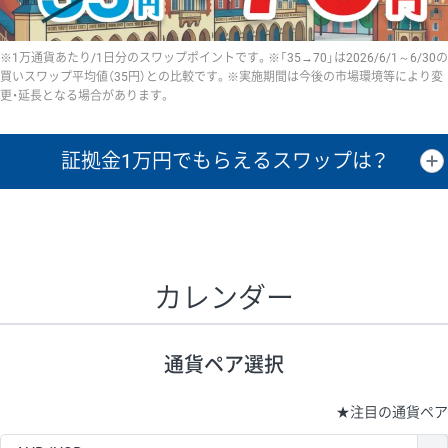
※1万通貨あたり/1日分のスワップポイントです。※「35→70」は2026/6/1～6/30の
買いスワップ平均値（35円）との比較です。※実施期間は今後の市場環境等により変
更・延長となる場合があります。
証拠金1万円で
もらえるスワップは？
証拠金1万円あたりのスワップポイントは、取引の資金効率を示した参
考値です。
CHF/JPY、EUR/USD、GBP/USD、NZD/USD、EUR/GBP、EUR/AUD、
GBP/AUDは売スワップの値です。
カレンダー
1万通貨
証拠金
あたりの
1日の
1万円あたりの
通貨ペア
取引証拠金
スワップ
ポイント
スワップ
ポイント
通貨ペア選択
▲
▼
昇順
降順
昇順
降順
昇順
降順
USD/JPY
154円
65,020円
23.6円
★
注目の通貨ペア
EUR/JPY
75円
74,270円
10円