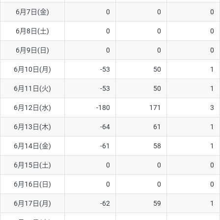
6月7日(金)
0
0
0
AUD/USD
16円
44,990円
3.5円
6月8日(土)
0
0
0
NZD/USD
41円
36,920円
11.1円
6月9日(日)
0
0
0
EUR/GBP
71円
74,270円
9.5円
EUR/AUD
103円
74,270円
13.8円
6月10日(月)
-53
50
1
GBP/AUD
43円
86,230円
4.9円
6月11日(火)
-53
50
1
AUD/NZD
66円
44,990円
14.6円
6月12日(水)
-180
171
3
EUR/CHF
111円
74,270円
14.9円
6月13日(木)
-64
61
1
GBP/CHF
220円
86,230円
25.5円
6月14日(金)
-61
58
1
USD/CHF
160円
65,030円
24.6円
6月15日(土)
0
0
0
※2026/6/30の当社のスワップポイントおよび、同日の為替レート
6月16日(日)
0
0
0
に基づいて算出。
※取引証拠金は同日の当社為替レート（ニューヨーククローズ・
6月17日(月)
-62
59
1
MIDレート）に基づいて算出。
※ハンガリーフォリント/円と南アフリカランド/円とメキシコペ