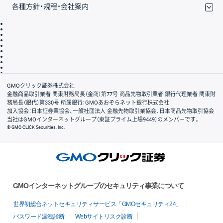
各種方針・規程・会社案内
取引規程・約款
サイトマップ
その他のご案内
個人情報保護方針
最良執行方針
サイトのご利用について
ディスクレイマー
信託保全
リスク説明
会社案内
GMOクリック証券株式会社
金融商品取引業者 関東財務局長（金商）第77号 商品先物取引業者 銀行代理業者 関東財
務局長（銀代）第330号 所属銀行：GMOあおぞらネット銀行株式会社
加入協会：日本証券業協会、一般社団法人 金融先物取引業協会、日本商品先物取引協会
当社はGMOインターネットグループ（東証プライム上場9449）のメンバーです。
© GMO CLICK Securities, Inc.
GMOインターネットグループのセキュリティ事業について
世界初総合ネットセキュリティサービス「GMOセキュリティ24」
パスワード漏洩診断
Webサイトリスク診断