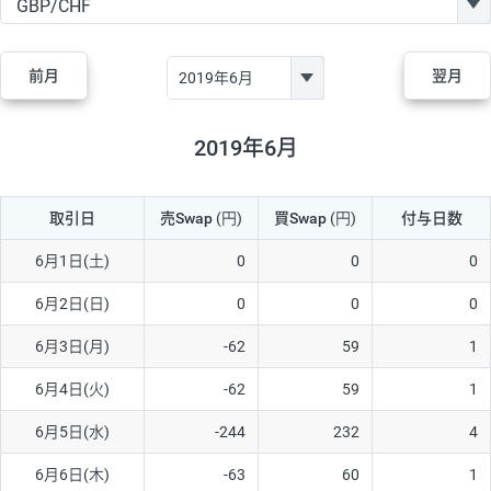
GBP/JPY
170円
86,230円
19.7円
AUD/JPY
106円
44,990円
23.5円
前月
翌月
NZD/JPY
28円
36,920円
7.5円
CAD/JPY
38円
45,810円
8.2円
2019年6月
CHF/JPY
34円
80,440円
4.2円
取引日
売Swap
(円)
買Swap
(円)
付与日数
TRY/JPY
26円
1,400円
185.7円
CZK/JPY
7円
3,060円
22.8円
6月1日(土)
0
0
0
PLN/JPY
35円
17,280円
20.2円
6月2日(日)
0
0
0
HUF/JPY
16円
2,090円
76.5円
6月3日(月)
-62
59
1
ZAR/JPY
130円
39,680円
32.7円
6月4日(火)
-62
59
1
MXN/JPY
140円
37,180円
37.6円
6月5日(水)
-244
232
4
EUR/USD
74円
74,270円
9.9円
6月6日(木)
-63
60
1
GBP/USD
4円
86,230円
0.4円