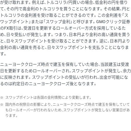
が受け取れます。例えば、トルコリラ/円買いの場合、低金利の円を借り
て、その円で高金利のトルコリラを買うことになります。その結果、円と
トルコリラの金利差を受け取ることができるのです。この金利差を「ス
ワップポイント」または「スワップ金利」と呼びます。GMOクリック証券
のFX取引は、受渡日を更新するロールオーバー方式を採用しているた
め、日々受払いが発生します。つまり、日本円より金利の高い通貨を買う
と、日々スワップポイントを受け取ることができます。逆に、日本円より
金利の高い通貨を売ると、日々スワップポイントを支払うことになりま
す。
ニューヨーククローズ時点で建玉を保有していた場合、当該建玉は受渡
日を更新するためロールオーバーされ、スワップポイントが発生し、余力
に反映されます。スワップポイントの受払いが行われ、出金が可能にな
るのは約定日のニューヨーククローズ後となります。
※
スワップポイントは各国の金利情勢により変動します。
※
国内外の祝祭日の影響により、ニューヨーククローズ時点で建玉を保有していて
もロールオーバーが行われないため、スワップポイントが発生しない営業日があ
ります。