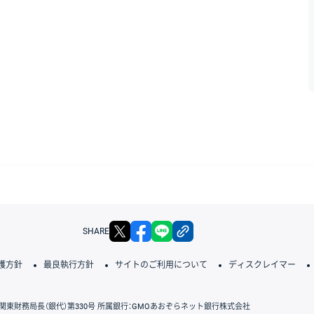
X
facebook
LINE
リンクをコピー
SHARE
護方針
最良執行方針
サイトのご利用について
ディスクレイマー
関東財務局長（銀代）第330号 所属銀行：GMOあおぞらネット銀行株式会社