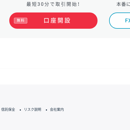
最短30分で取引開始！
本番
口座開設
無料
信託保全
リスク説明
会社案内