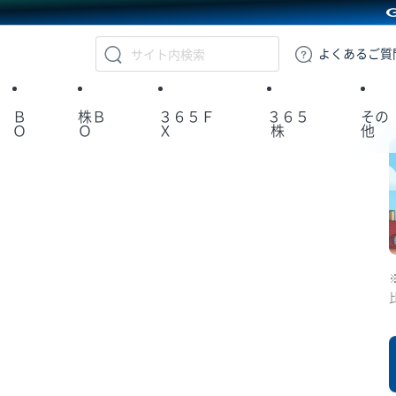
GMOクリック証券
よくある
ご質
Ｂ
株Ｂ
３６５Ｆ
３６５
その
Ｏ
Ｏ
Ｘ
株
他