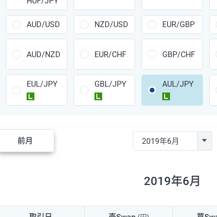
HUF/JPY
CAD/JPY
38円
CHF/JPY
34円
AUD/USD
NZD/USD
EUR/GBP
TRY/JPY
26円
AUD/NZD
EUR/CHF
GBP/CHF
CZK/JPY
7円
EUL/JPY
GBL/JPY
AUL/JPY
PLN/JPY
35円
ラージ
ラージ
ラージ
HUF/JPY
16円
ZAR/JPY
130円
前月
MXN/JPY
140円
EUR/USD
74円
2019年6月
GBP/USD
4円
AUD/USD
16円
取引日
売Swap
買Sw