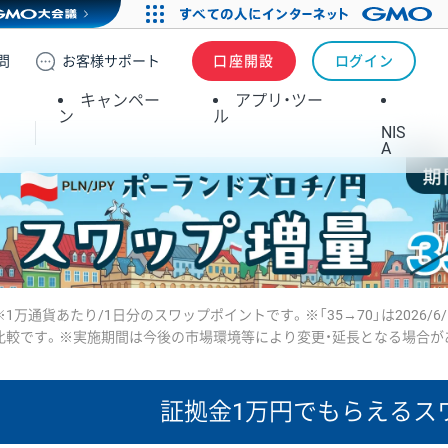
問
お客様
サポート
口座開設
ログイン
キャンペー
アプリ・ツー
ン
ル
NIS
A
※1万通貨あたり/1日分のスワップポイントです。※「35→70」は2026/6
比較です。※実施期間は今後の市場環境等により変更・延長となる場合が
証拠金1万円で
もらえるス