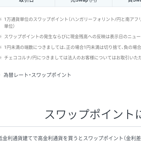
(円)
NZD/USD
41円
※
1万通貨単位のスワップポイント（ハンガリーフォリント/円と南アフリ
EUR/GBP
71円
単位）
※
スワップポイントの発生ならびに現金残高への反映は表示日のニュー
EUR/AUD
103円
※
1円未満の端数につきましては、正の場合1円未満は切り捨て、負の場
GBP/AUD
43円
※
チェココルナ/円につきましては法人のお客様についてはお取引いた
AUD/NZD
66円
為替レート・スワップポイント
EUR/CHF
111円
GBP/CHF
220円
USD/CHF
160円
スワップポイント
※2026/6/30の当社のスワップポイントおよび、同日の為替レート
※取引証拠金は同日の当社為替レート（ニューヨーククローズ・MIDレ
低金利通貨建てで高金利通貨を買うとスワップポイント（金利差
※ハンガリーフォリント/円と南アフリカランド/円とメキシコペソ/円