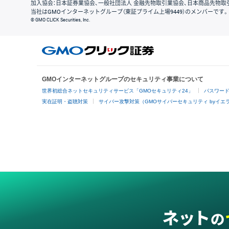
加入協会：日本証券業協会、一般社団法人 金融先物取引業協会、日本商品先物取
当社はGMOインターネットグループ（東証プライム上場9449）のメンバーです。
© GMO CLICK Securities, Inc.
GMOインターネットグループのセキュリティ事業について
世界初総合ネットセキュリティサービス「GMOセキュリティ24」
パスワー
実在証明・盗聴対策
サイバー攻撃対策（GMOサイバーセキュリティ byイエ