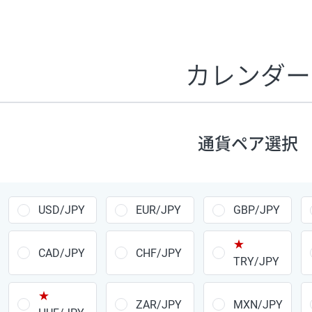
証拠金1万円あたりのスワップポイントは、取引の資金効率
CHF/JPY、EUR/USD、GBP/USD、NZD/USD、EUR/GBP、E
す。
カレンダー
1万通貨
あたりの
通貨ペア
1日の
スワップ
取引
ポイント
▲
▼
昇順
降順
通貨ペア選択
USD/JPY
154円
EUR/JPY
75円
USD/JPY
EUR/JPY
GBP/JPY
GBP/JPY
170円
★
AUD/JPY
106円
CAD/JPY
CHF/JPY
TRY/JPY
NZD/JPY
28円
★
ZAR/JPY
MXN/JPY