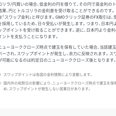
コリラ/円買いの場合、低金利の円を借りて、その円で高金利の
結果、円とトルコリラの金利差を受け取ることができるのです。
は「スワップ金利」と呼びます。GMOクリック証券のFX取引は
を採用しているため、日々受払いが発生します。つまり、日本円
ップポイントを受け取ることができます。逆に、日本円より金利
イントを支払うことになります。
ニューヨーククローズ時点で建玉を保有していた場合、当該建
バーされ、スワップポイントが発生し、余力に反映されます。ス
が可能になるのは約定日のニューヨーククローズ後となります
※
スワップポイントは各国の金利情勢により変動します。
※
国内外の祝祭日の影響により、ニューヨーククローズ時点で建玉を保
め、スワップポイントが発生しない営業日があります。