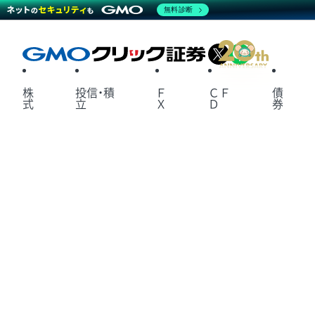
無料診断
X
LINE
株
投信・積
Ｆ
ＣＦ
債
式
立
Ｘ
Ｄ
券