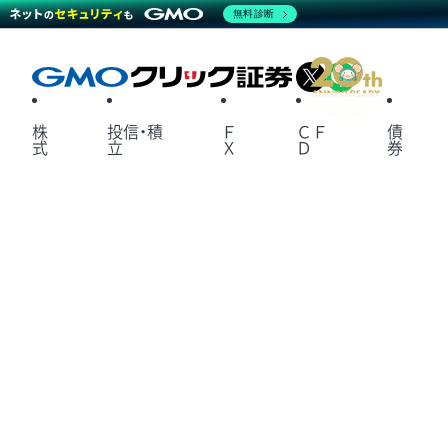
無料診断
X
LINE
株
投信・積
Ｆ
ＣＦ
債
式
立
Ｘ
Ｄ
券