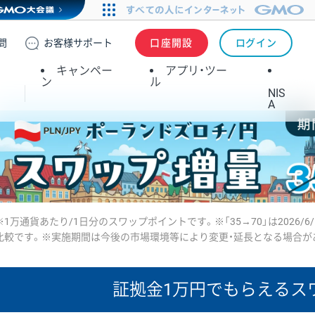
問
お客様
サポート
口座開設
ログイン
キャンペー
アプリ・ツー
ン
ル
NIS
A
※1万通貨あたり/1日分のスワップポイントです。※「35→70」は2026/6
比較です。※実施期間は今後の市場環境等により変更・延長となる場合が
証拠金1万円で
もらえるス