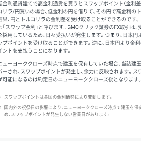
低金利通貨建てで高金利通貨を買うとスワップポイント（金利差
コリラ/円買いの場合、低金利の円を借りて、その円で高金利の
結果、円とトルコリラの金利差を受け取ることができるのです。
は「スワップ金利」と呼びます。GMOクリック証券のFX取引は
を採用しているため、日々受払いが発生します。つまり、日本円
ップポイントを受け取ることができます。逆に、日本円より金利
イントを支払うことになります。
ニューヨーククローズ時点で建玉を保有していた場合、当該建
バーされ、スワップポイントが発生し、余力に反映されます。ス
が可能になるのは約定日のニューヨーククローズ後となります
※
スワップポイントは各国の金利情勢により変動します。
※
国内外の祝祭日の影響により、ニューヨーククローズ時点で建玉を保
め、スワップポイントが発生しない営業日があります。