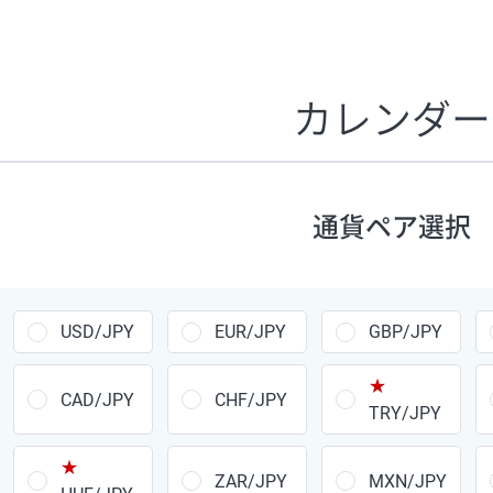
証拠金1万円あたりのスワップポイントは、取引の資金効率
CHF/JPY、EUR/USD、GBP/USD、NZD/USD、EUR/GBP、E
す。
カレンダー
1万通貨
あたりの
通貨ペア
1日の
スワップ
取引
ポイント
▲
▼
昇順
降順
通貨ペア選択
USD/JPY
154円
EUR/JPY
75円
USD/JPY
EUR/JPY
GBP/JPY
GBP/JPY
170円
★
AUD/JPY
106円
CAD/JPY
CHF/JPY
TRY/JPY
NZD/JPY
28円
★
ZAR/JPY
MXN/JPY