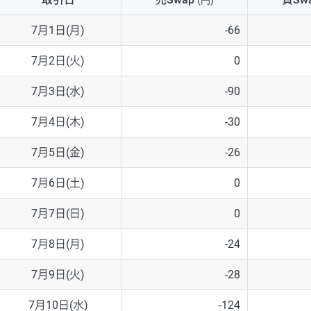
(円)
NZD/USD
41円
7月1日(月)
-66
EUR/GBP
71円
7月2日(火)
0
EUR/AUD
103円
7月3日(水)
-90
GBP/AUD
43円
7月4日(木)
-30
AUD/NZD
66円
7月5日(金)
-26
EUR/CHF
111円
7月6日(土)
0
GBP/CHF
220円
7月7日(日)
0
USD/CHF
160円
7月8日(月)
-24
7月9日(火)
-28
※取引証拠金は同日の当社為替レート（ニューヨーククローズ・MIDレ
7月10日(水)
-124
※ハンガリーフォリント/円と南アフリカランド/円とメキシコペソ/円