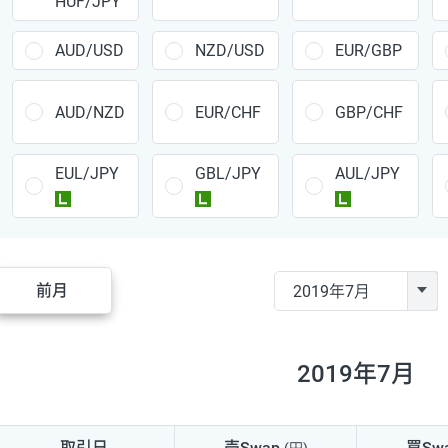
HUF/JPY
CAD/JPY
38円
CHF/JPY
34円
AUD/USD
NZD/USD
EUR/GBP
TRY/JPY
26円
AUD/NZD
EUR/CHF
GBP/CHF
CZK/JPY
7円
EUL/JPY
GBL/JPY
AUL/JPY
PLN/JPY
35円
ラージ
ラージ
ラージ
HUF/JPY
16円
ZAR/JPY
130円
前月
MXN/JPY
140円
EUR/USD
74円
2019年7月
GBP/USD
4円
AUD/USD
16円
取引日
売Swap
買Sw