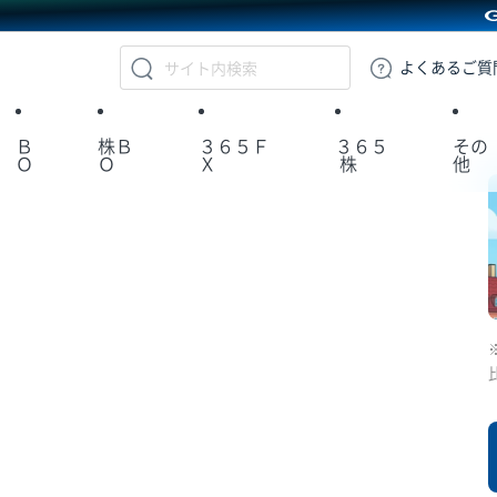
GMOクリック証券
よくある
ご質
Ｂ
株Ｂ
３６５Ｆ
３６５
その
Ｏ
Ｏ
Ｘ
株
他