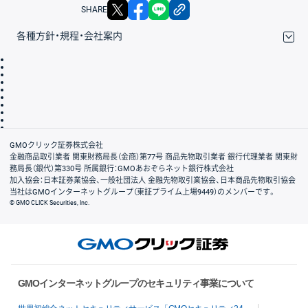
X
facebook
LINE
リンクをコピー
SHARE
各種方針・規程・会社案内
取引規程・約款
サイトマップ
その他のご案内
個人情報保護方針
最良執行方針
サイトのご利用について
ディスクレイマー
信託保全
リスク説明
会社案内
GMOクリック証券株式会社
金融商品取引業者 関東財務局長（金商）第77号 商品先物取引業者 銀行代理業者 関東財
務局長（銀代）第330号 所属銀行：GMOあおぞらネット銀行株式会社
加入協会：日本証券業協会、一般社団法人 金融先物取引業協会、日本商品先物取引協会
当社はGMOインターネットグループ（東証プライム上場9449）のメンバーです。
© GMO CLICK Securities, Inc.
GMOインターネットグループのセキュリティ事業について