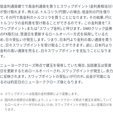
低金利通貨建てで高金利通貨を買うとスワップポイント（金利差相当分）
が受け取れます。例えば、トルコリラ/円買いの場合、低金利の円を借り
て、その円で高金利のトルコリラを買うことになります。その結果、円と
トルコリラの金利差を受け取ることができるのです。この金利差を「ス
ワップポイント」または「スワップ金利」と呼びます。GMOクリック証券
のFX取引は、受渡日を更新するロールオーバー方式を採用しているた
め、日々受払いが発生します。つまり、日本円より金利の高い通貨を買う
と、日々スワップポイントを受け取ることができます。逆に、日本円より
金利の高い通貨を売ると、日々スワップポイントを支払うことになりま
す。
ニューヨーククローズ時点で建玉を保有していた場合、当該建玉は受渡
日を更新するためロールオーバーされ、スワップポイントが発生し、余力
に反映されます。スワップポイントの受払いが行われ、出金が可能にな
るのは約定日のニューヨーククローズ後となります。
※
スワップポイントは各国の金利情勢により変動します。
※
国内外の祝祭日の影響により、ニューヨーククローズ時点で建玉を保有していて
もロールオーバーが行われないため、スワップポイントが発生しない営業日があ
ります。