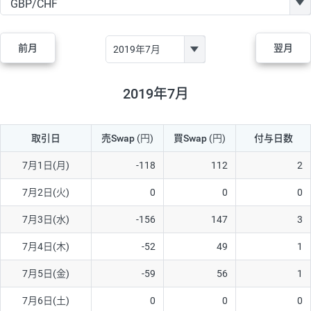
GBP/JPY
170円
86,230円
19.7円
AUD/JPY
106円
44,990円
23.5円
前月
翌月
NZD/JPY
28円
36,920円
7.5円
CAD/JPY
38円
45,810円
8.2円
2019年7月
CHF/JPY
34円
80,440円
4.2円
取引日
売Swap
(円)
買Swap
(円)
付与日数
TRY/JPY
26円
1,400円
185.7円
CZK/JPY
7円
3,060円
22.8円
7月1日(月)
-118
112
2
PLN/JPY
35円
17,280円
20.2円
7月2日(火)
0
0
0
HUF/JPY
16円
2,090円
76.5円
7月3日(水)
-156
147
3
ZAR/JPY
130円
39,680円
32.7円
7月4日(木)
-52
49
1
MXN/JPY
140円
37,180円
37.6円
7月5日(金)
-59
56
1
EUR/USD
74円
74,270円
9.9円
7月6日(土)
0
0
0
GBP/USD
4円
86,230円
0.4円