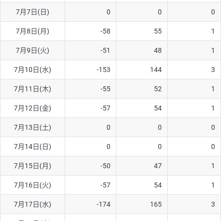
7月7日(日)
0
0
0
AUD/USD
16円
44,990円
3.5円
7月8日(月)
-58
55
1
NZD/USD
41円
36,920円
11.1円
7月9日(火)
-51
48
1
EUR/GBP
71円
74,270円
9.5円
EUR/AUD
103円
74,270円
13.8円
7月10日(水)
-153
144
3
GBP/AUD
43円
86,230円
4.9円
7月11日(木)
-55
52
1
AUD/NZD
66円
44,990円
14.6円
7月12日(金)
-57
54
1
EUR/CHF
111円
74,270円
14.9円
7月13日(土)
0
0
0
GBP/CHF
220円
86,230円
25.5円
7月14日(日)
0
0
0
USD/CHF
160円
65,030円
24.6円
7月15日(月)
-50
47
1
※2026/6/30の当社のスワップポイントおよび、同日の為替レート
7月16日(火)
-57
54
1
に基づいて算出。
※取引証拠金は同日の当社為替レート（ニューヨーククローズ・
7月17日(水)
-174
165
3
MIDレート）に基づいて算出。
※ハンガリーフォリント/円と南アフリカランド/円とメキシコペ