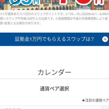
※1万通貨あたり/1日分のスワップポイントです。※「35→70」は2026/6/1～6/30の
買いスワップ平均値（35円）との比較です。※実施期間は今後の市場環境等により変
更・延長となる場合があります。
証拠金1万円で
もらえるスワップは？
証拠金1万円あたりのスワップポイントは、取引の資金効率を示した参
考値です。
CHF/JPY、EUR/USD、GBP/USD、NZD/USD、EUR/GBP、EUR/AUD、
GBP/AUDは売スワップの値です。
カレンダー
1万通貨
証拠金
あたりの
1日の
1万円あたりの
通貨ペア
取引証拠金
スワップ
ポイント
スワップ
ポイント
通貨ペア選択
▲
▼
昇順
降順
昇順
降順
昇順
降順
USD/JPY
154円
65,020円
23.6円
★
注目の通貨ペア
EUR/JPY
75円
74,270円
10円