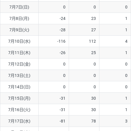
7月7日(日)
0
0
0
AUD/USD
16円
44,990円
3.5円
7月8日(月)
-24
23
1
NZD/USD
41円
36,920円
11.1円
7月9日(火)
-28
27
1
EUR/GBP
71円
74,270円
9.5円
EUR/AUD
103円
74,270円
13.8円
7月10日(水)
-116
112
4
GBP/AUD
43円
86,230円
4.9円
7月11日(木)
-26
25
1
AUD/NZD
66円
44,990円
14.6円
7月12日(金)
0
0
0
EUR/CHF
111円
74,270円
14.9円
7月13日(土)
0
0
0
GBP/CHF
220円
86,230円
25.5円
7月14日(日)
0
0
0
USD/CHF
160円
65,030円
24.6円
7月15日(月)
-31
30
1
7月16日(火)
-31
30
1
※取引証拠金は同日の当社為替レート（ニューヨーククローズ・
MIDレート）に基づいて算出。
7月17日(水)
-81
78
3
※ハンガリーフォリント/円と南アフリカランド/円とメキシコペ
ソ/円は10万通貨単位。