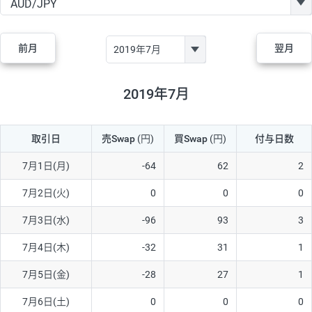
GBP/JPY
170円
86,230円
19.7円
AUD/JPY
106円
44,990円
23.5円
前月
翌月
NZD/JPY
28円
36,920円
7.5円
CAD/JPY
38円
45,810円
8.2円
2019年7月
CHF/JPY
34円
80,440円
4.2円
取引日
売Swap
(円)
買Swap
(円)
付与日数
TRY/JPY
26円
1,400円
185.7円
CZK/JPY
7円
3,060円
22.8円
7月1日(月)
-64
62
2
PLN/JPY
35円
17,280円
20.2円
7月2日(火)
0
0
0
HUF/JPY
16円
2,090円
76.5円
7月3日(水)
-96
93
3
ZAR/JPY
130円
39,680円
32.7円
7月4日(木)
-32
31
1
MXN/JPY
140円
37,180円
37.6円
7月5日(金)
-28
27
1
EUR/USD
74円
74,270円
9.9円
7月6日(土)
0
0
0
GBP/USD
4円
86,230円
0.4円