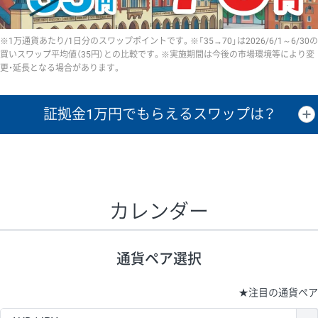
※1万通貨あたり/1日分のスワップポイントです。※「35→70」は2026/6/1～6/30の
買いスワップ平均値（35円）との比較です。※実施期間は今後の市場環境等により変
更・延長となる場合があります。
証拠金1万円で
もらえるスワップは？
証拠金1万円あたりのスワップポイントは、取引の資金効率を示した参
考値です。
CHF/JPY、EUR/USD、GBP/USD、NZD/USD、EUR/GBP、EUR/AUD、
GBP/AUDは売スワップの値です。
カレンダー
1万通貨
証拠金
あたりの
1日の
1万円あたりの
通貨ペア
取引証拠金
スワップ
ポイント
スワップ
ポイント
通貨ペア選択
▲
▼
昇順
降順
昇順
降順
昇順
降順
USD/JPY
154円
65,020円
23.6円
★
注目の通貨ペア
EUR/JPY
75円
74,270円
10円