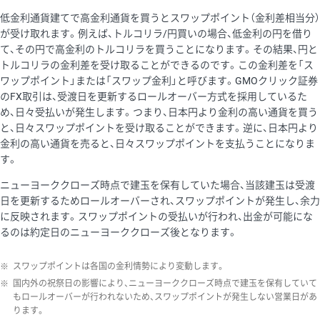
低金利通貨建てで高金利通貨を買うとスワップポイント（金利差相当分）
が受け取れます。例えば、トルコリラ/円買いの場合、低金利の円を借り
て、その円で高金利のトルコリラを買うことになります。その結果、円と
トルコリラの金利差を受け取ることができるのです。この金利差を「ス
ワップポイント」または「スワップ金利」と呼びます。GMOクリック証券
のFX取引は、受渡日を更新するロールオーバー方式を採用しているた
め、日々受払いが発生します。つまり、日本円より金利の高い通貨を買う
と、日々スワップポイントを受け取ることができます。逆に、日本円より
金利の高い通貨を売ると、日々スワップポイントを支払うことになりま
す。
ニューヨーククローズ時点で建玉を保有していた場合、当該建玉は受渡
日を更新するためロールオーバーされ、スワップポイントが発生し、余力
に反映されます。スワップポイントの受払いが行われ、出金が可能にな
るのは約定日のニューヨーククローズ後となります。
※
スワップポイントは各国の金利情勢により変動します。
※
国内外の祝祭日の影響により、ニューヨーククローズ時点で建玉を保有していて
もロールオーバーが行われないため、スワップポイントが発生しない営業日があ
ります。