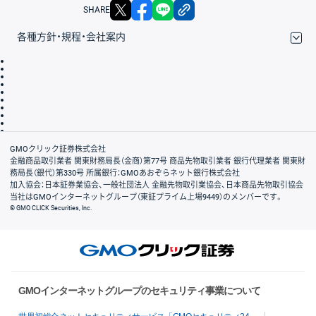
X
facebook
LINE
リンクをコピー
SHARE
各種方針・規程・会社案内
取引規程・約款
サイトマップ
その他のご案内
個人情報保護方針
最良執行方針
サイトのご利用について
ディスクレイマー
信託保全
リスク説明
会社案内
GMOクリック証券株式会社
金融商品取引業者 関東財務局長（金商）第77号 商品先物取引業者 銀行代理業者 関東財
務局長（銀代）第330号 所属銀行：GMOあおぞらネット銀行株式会社
加入協会：日本証券業協会、一般社団法人 金融先物取引業協会、日本商品先物取引協会
当社はGMOインターネットグループ（東証プライム上場9449）のメンバーです。
© GMO CLICK Securities, Inc.
GMOインターネットグループのセキュリティ事業について