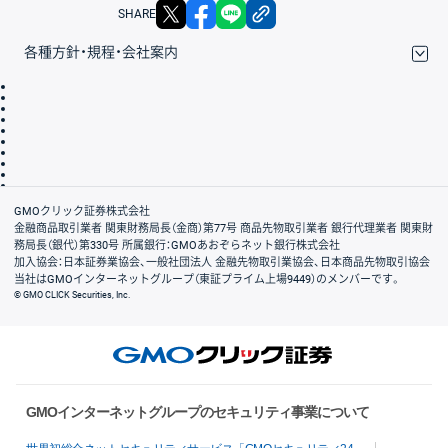
X
facebook
LINE
リンクをコピー
SHARE
各種方針・規程・会社案内
取引規程・約款
サイトマップ
その他のご案内
個人情報保護方針
最良執行方針
サイトのご利用について
ディスクレイマー
信託保全
リスク説明
会社案内
GMOクリック証券株式会社
金融商品取引業者 関東財務局長（金商）第77号 商品先物取引業者 銀行代理業者 関東財
務局長（銀代）第330号 所属銀行：GMOあおぞらネット銀行株式会社
加入協会：日本証券業協会、一般社団法人 金融先物取引業協会、日本商品先物取引協会
当社はGMOインターネットグループ（東証プライム上場9449）のメンバーです。
© GMO CLICK Securities, Inc.
GMOインターネットグループのセキュリティ事業について