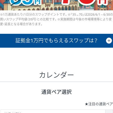
※1万通貨あたり/1日分のスワップポイントです。※「35→70」は2026/6/1～6/30の
買いスワップ平均値（35円）との比較です。※実施期間は今後の市場環境等により変
更・延長となる場合があります。
証拠金1万円で
もらえるスワップは？
証拠金1万円あたりのスワップポイントは、取引の資金効率を示した参
考値です。
CHF/JPY、EUR/USD、GBP/USD、NZD/USD、EUR/GBP、EUR/AUD、
GBP/AUDは売スワップの値です。
カレンダー
1万通貨
証拠金
あたりの
1日の
1万円あたりの
通貨ペア
取引証拠金
スワップ
ポイント
スワップ
ポイント
通貨ペア選択
▲
▼
昇順
降順
昇順
降順
昇順
降順
USD/JPY
154円
65,020円
23.6円
★
注目の通貨ペア
EUR/JPY
75円
74,270円
10円