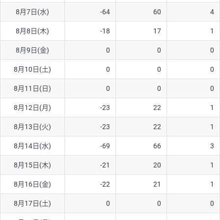
8月7日(水)
-64
60
4
AUD/USD
16円
44,990円
3.5円
8月8日(木)
-18
17
1
NZD/USD
41円
36,920円
11.1円
8月9日(金)
0
0
0
EUR/GBP
71円
74,270円
9.5円
EUR/AUD
103円
74,270円
13.8円
8月10日(土)
0
0
0
GBP/AUD
43円
86,230円
4.9円
8月11日(日)
0
0
0
AUD/NZD
66円
44,990円
14.6円
8月12日(月)
-23
22
1
EUR/CHF
111円
74,270円
14.9円
8月13日(火)
-23
22
1
GBP/CHF
220円
86,230円
25.5円
8月14日(水)
-69
66
3
USD/CHF
160円
65,030円
24.6円
8月15日(木)
-21
20
1
※2026/6/30の当社のスワップポイントおよび、同日の為替レート
8月16日(金)
-22
21
1
に基づいて算出。
※取引証拠金は同日の当社為替レート（ニューヨーククローズ・
8月17日(土)
0
0
0
MIDレート）に基づいて算出。
※ハンガリーフォリント/円と南アフリカランド/円とメキシコペ