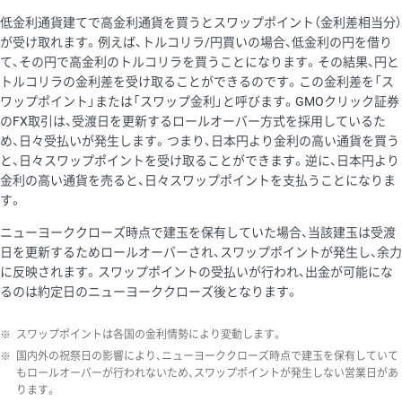
低金利通貨建てで高金利通貨を買うとスワップポイント（金利差相当分）
が受け取れます。例えば、トルコリラ/円買いの場合、低金利の円を借り
て、その円で高金利のトルコリラを買うことになります。その結果、円と
トルコリラの金利差を受け取ることができるのです。この金利差を「ス
ワップポイント」または「スワップ金利」と呼びます。GMOクリック証券
のFX取引は、受渡日を更新するロールオーバー方式を採用しているた
め、日々受払いが発生します。つまり、日本円より金利の高い通貨を買う
と、日々スワップポイントを受け取ることができます。逆に、日本円より
金利の高い通貨を売ると、日々スワップポイントを支払うことになりま
す。
ニューヨーククローズ時点で建玉を保有していた場合、当該建玉は受渡
日を更新するためロールオーバーされ、スワップポイントが発生し、余力
に反映されます。スワップポイントの受払いが行われ、出金が可能にな
るのは約定日のニューヨーククローズ後となります。
※
スワップポイントは各国の金利情勢により変動します。
※
国内外の祝祭日の影響により、ニューヨーククローズ時点で建玉を保有していて
もロールオーバーが行われないため、スワップポイントが発生しない営業日があ
ります。