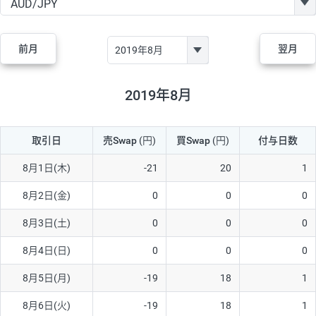
GBP/JPY
170円
86,230円
19.7円
AUD/JPY
106円
44,990円
23.5円
前月
翌月
NZD/JPY
28円
36,920円
7.5円
CAD/JPY
38円
45,810円
8.2円
2019年8月
CHF/JPY
34円
80,440円
4.2円
取引日
売Swap
(円)
買Swap
(円)
付与日数
TRY/JPY
26円
1,400円
185.7円
CZK/JPY
7円
3,060円
22.8円
8月1日(木)
-21
20
1
PLN/JPY
35円
17,280円
20.2円
8月2日(金)
0
0
0
HUF/JPY
16円
2,090円
76.5円
8月3日(土)
0
0
0
ZAR/JPY
130円
39,680円
32.7円
8月4日(日)
0
0
0
MXN/JPY
140円
37,180円
37.6円
8月5日(月)
-19
18
1
EUR/USD
74円
74,270円
9.9円
8月6日(火)
-19
18
1
GBP/USD
4円
86,230円
0.4円