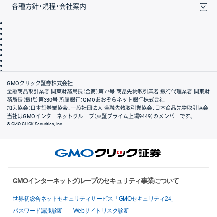
各種方針・規程・会社案内
取引規程・約款
サイトマップ
その他のご案内
個人情報保護方針
最良執行方針
サイトのご利用について
ディスクレイマー
信託保全
リスク説明
会社案内
GMOクリック証券株式会社
金融商品取引業者 関東財務局長（金商）第77号 商品先物取引業者 銀行代理業者 関東財
務局長（銀代）第330号 所属銀行：GMOあおぞらネット銀行株式会社
加入協会：日本証券業協会、一般社団法人 金融先物取引業協会、日本商品先物取引協会
当社はGMOインターネットグループ（東証プライム上場9449）のメンバーです。
© GMO CLICK Securities, Inc.
GMOインターネットグループのセキュリティ事業について
世界初総合ネットセキュリティサービス「GMOセキュリティ24」
パスワード漏洩診断
Webサイトリスク診断