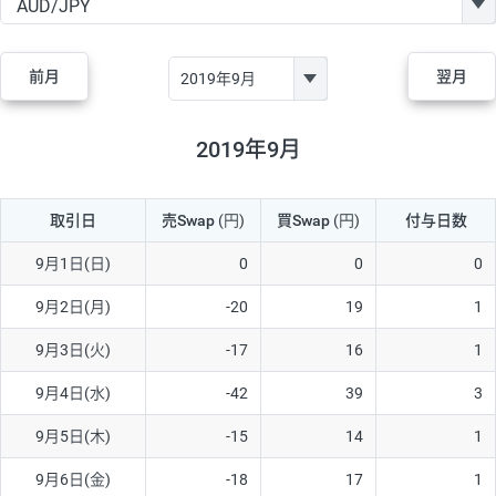
GBP/JPY
170円
86,230円
19.7円
AUD/JPY
106円
44,990円
23.5円
前月
翌月
NZD/JPY
28円
36,920円
7.5円
CAD/JPY
38円
45,810円
8.2円
2019年9月
CHF/JPY
34円
80,440円
4.2円
取引日
売Swap
(円)
買Swap
(円)
付与日数
TRY/JPY
26円
1,400円
185.7円
CZK/JPY
7円
3,060円
22.8円
9月1日(日)
0
0
0
PLN/JPY
35円
17,280円
20.2円
9月2日(月)
-20
19
1
HUF/JPY
16円
2,090円
76.5円
9月3日(火)
-17
16
1
ZAR/JPY
130円
39,680円
32.7円
9月4日(水)
-42
39
3
MXN/JPY
140円
37,180円
37.6円
9月5日(木)
-15
14
1
EUR/USD
74円
74,270円
9.9円
9月6日(金)
-18
17
1
GBP/USD
4円
86,230円
0.4円