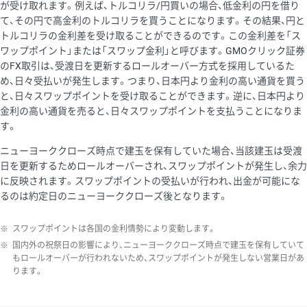
が受け取れます。例えば、トルコリラ/円買いの場合、低金利の円を借り
て、その円で高金利のトルコリラを買うことになります。その結果、円と
トルコリラの金利差を受け取ることができるのです。この金利差を「ス
ワップポイント」または「スワップ金利」と呼びます。GMOクリック証券
のFX取引は、受渡日を更新するロールオーバー方式を採用しているた
め、日々受払いが発生します。つまり、日本円より金利の高い通貨を買う
と、日々スワップポイントを受け取ることができます。逆に、日本円より
金利の高い通貨を売ると、日々スワップポイントを支払うことになりま
す。
ニューヨーククローズ時点で建玉を保有していた場合、当該建玉は受渡
日を更新するためロールオーバーされ、スワップポイントが発生し、余力
に反映されます。スワップポイントの受払いが行われ、出金が可能にな
るのは約定日のニューヨーククローズ後となります。
※
スワップポイントは各国の金利情勢により変動します。
※
国内外の祝祭日の影響により、ニューヨーククローズ時点で建玉を保有していて
もロールオーバーが行われないため、スワップポイントが発生しない営業日があ
ります。