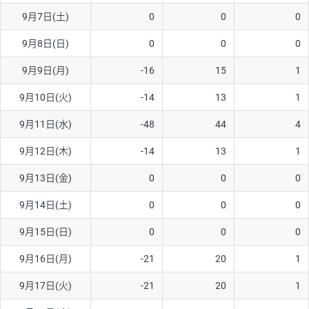
9月7日(土)
0
0
0
AUD/USD
16円
44,990円
3.5円
9月8日(日)
0
0
0
NZD/USD
41円
36,920円
11.1円
9月9日(月)
-16
15
1
EUR/GBP
71円
74,270円
9.5円
EUR/AUD
103円
74,270円
13.8円
9月10日(火)
-14
13
1
GBP/AUD
43円
86,230円
4.9円
9月11日(水)
-48
44
4
AUD/NZD
66円
44,990円
14.6円
9月12日(木)
-14
13
1
EUR/CHF
111円
74,270円
14.9円
9月13日(金)
0
0
0
GBP/CHF
220円
86,230円
25.5円
9月14日(土)
0
0
0
USD/CHF
160円
65,030円
24.6円
9月15日(日)
0
0
0
9月16日(月)
-21
20
1
※取引証拠金は同日の当社為替レート（ニューヨーククローズ・
MIDレート）に基づいて算出。
9月17日(火)
-21
20
1
※ハンガリーフォリント/円と南アフリカランド/円とメキシコペ
ソ/円は10万通貨単位。