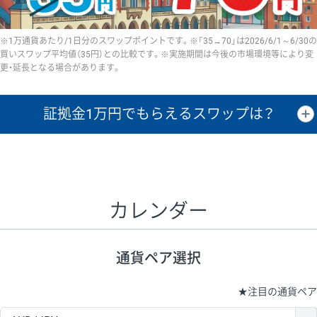
※1万通貨あたり/1日分のスワップポイントです。※「35→70」は2026/6/1～6/30の
買いスワップ平均値（35円）との比較です。※実施期間は今後の市場環境等により変
更・延長となる場合があります。
証拠金1万円で
もらえるスワップは？
証拠金1万円あたりのスワップポイントは、取引の資金効率を示した参
考値です。
CHF/JPY、EUR/USD、GBP/USD、NZD/USD、EUR/GBP、EUR/AUD、
GBP/AUDは売スワップの値です。
カレンダー
1万通貨
証拠金
あたりの
1日の
1万円あたりの
通貨ペア
取引証拠金
スワップ
ポイント
スワップ
ポイント
通貨ペア選択
▲
▼
昇順
降順
昇順
降順
昇順
降順
USD/JPY
154円
65,020円
23.6円
★
注目の通貨ペア
EUR/JPY
75円
74,270円
10円