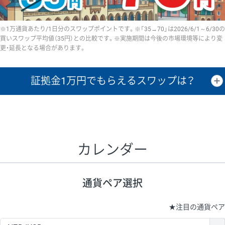
※1万通貨あたり/1日分のスワップポイントです。※「35→70」は2026/6/1～6/30の
買いスワップ平均値（35円）との比較です。※実施期間は今後の市場環境等により変
更・延長となる場合があります。
証拠金1万円で
もらえるスワップは？
証拠金1万円あたりのスワップポイントは、取引の資金効率を示した参
考値です。
CHF/JPY、EUR/USD、GBP/USD、NZD/USD、EUR/GBP、EUR/AUD、
GBP/AUDは売スワップの値です。
カレンダー
1万通貨
証拠金
あたりの
1日の
1万円あたりの
通貨ペア
取引証拠金
スワップ
ポイント
スワップ
ポイント
通貨ペア選択
▲
▼
昇順
降順
昇順
降順
昇順
降順
USD/JPY
154円
65,020円
23.6円
★
注目の通貨ペア
EUR/JPY
75円
74,270円
10円