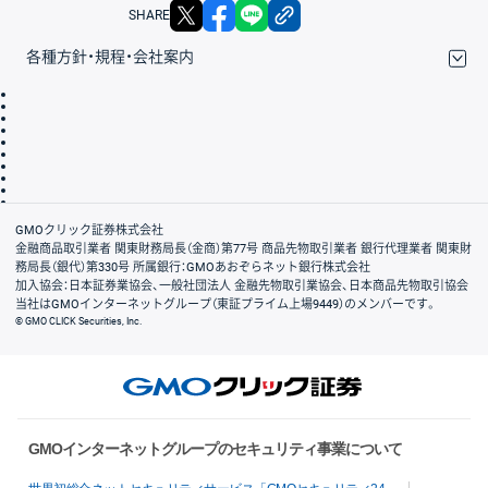
X
facebook
LINE
リンクをコピー
SHARE
各種方針・規程・会社案内
取引規程・約款
サイトマップ
その他のご案内
個人情報保護方針
最良執行方針
サイトのご利用について
ディスクレイマー
信託保全
リスク説明
会社案内
GMOクリック証券株式会社
金融商品取引業者 関東財務局長（金商）第77号 商品先物取引業者 銀行代理業者 関東財
務局長（銀代）第330号 所属銀行：GMOあおぞらネット銀行株式会社
加入協会：日本証券業協会、一般社団法人 金融先物取引業協会、日本商品先物取引協会
当社はGMOインターネットグループ（東証プライム上場9449）のメンバーです。
© GMO CLICK Securities, Inc.
GMOインターネットグループのセキュリティ事業について