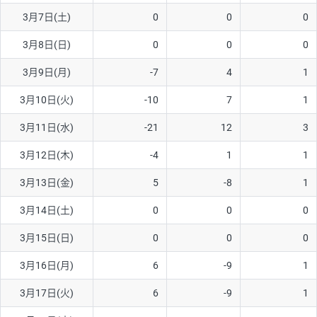
3月7日(土)
0
0
0
AUD/USD
16円
44,990円
3.5円
3月8日(日)
0
0
0
NZD/USD
41円
36,920円
11.1円
3月9日(月)
-7
4
1
EUR/GBP
71円
74,270円
9.5円
EUR/AUD
103円
74,270円
13.8円
3月10日(火)
-10
7
1
GBP/AUD
43円
86,230円
4.9円
3月11日(水)
-21
12
3
AUD/NZD
66円
44,990円
14.6円
3月12日(木)
-4
1
1
EUR/CHF
111円
74,270円
14.9円
3月13日(金)
5
-8
1
GBP/CHF
220円
86,230円
25.5円
3月14日(土)
0
0
0
USD/CHF
160円
65,030円
24.6円
3月15日(日)
0
0
0
3月16日(月)
6
-9
1
※取引証拠金は同日の当社為替レート（ニューヨーククローズ・
MIDレート）に基づいて算出。
3月17日(火)
6
-9
1
※ハンガリーフォリント/円と南アフリカランド/円とメキシコペ
ソ/円は10万通貨単位。