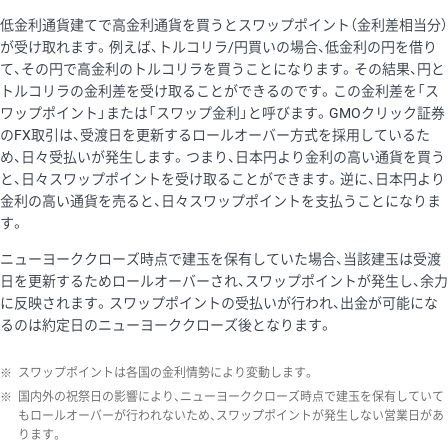
低金利通貨建てで高金利通貨を買うとスワップポイント（金利差相当分）
が受け取れます。例えば、トルコリラ/円買いの場合、低金利の円を借り
て、その円で高金利のトルコリラを買うことになります。その結果、円と
トルコリラの金利差を受け取ることができるのです。この金利差を「ス
ワップポイント」または「スワップ金利」と呼びます。GMOクリック証券
のFX取引は、受渡日を更新するロールオーバー方式を採用しているた
め、日々受払いが発生します。つまり、日本円より金利の高い通貨を買う
と、日々スワップポイントを受け取ることができます。逆に、日本円より
金利の高い通貨を売ると、日々スワップポイントを支払うことになりま
す。
ニューヨーククローズ時点で建玉を保有していた場合、当該建玉は受渡
日を更新するためロールオーバーされ、スワップポイントが発生し、余力
に反映されます。スワップポイントの受払いが行われ、出金が可能にな
るのは約定日のニューヨーククローズ後となります。
※
スワップポイントは各国の金利情勢により変動します。
※
国内外の祝祭日の影響により、ニューヨーククローズ時点で建玉を保有していて
もロールオーバーが行われないため、スワップポイントが発生しない営業日があ
ります。