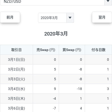
GBP/JPY
170円
86,230円
19.7円
AUD/JPY
106円
44,990円
23.5円
前月
翌月
NZD/JPY
28円
36,920円
7.5円
CAD/JPY
38円
45,810円
8.2円
2020年3月
CHF/JPY
34円
80,440円
4.2円
取引日
売Swap
(円)
買Swap
(円)
付与日数
TRY/JPY
26円
1,400円
185.7円
CZK/JPY
7円
3,060円
22.8円
3月1日(日)
0
0
0
PLN/JPY
35円
17,280円
20.2円
3月2日(月)
5
-8
1
HUF/JPY
16円
2,090円
76.5円
3月3日(火)
5
-8
1
ZAR/JPY
130円
39,680円
32.7円
3月4日(水)
9
-18
3
MXN/JPY
140円
37,180円
37.6円
3月5日(木)
-4
1
1
EUR/USD
74円
74,270円
9.9円
3月6日(金)
-7
4
1
GBP/USD
4円
86,230円
0.4円