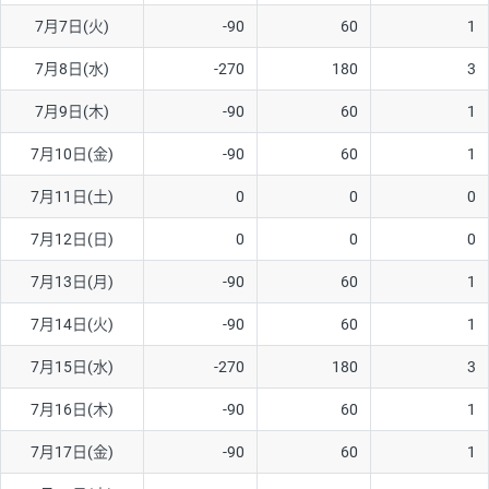
7月7日(火)
-90
60
1
AUD/USD
12円
44,260円
2.7円
7月8日(水)
-270
180
3
NZD/USD
27円
37,070円
7.2円
7月9日(木)
-90
60
1
EUR/GBP
74円
72,660円
10.1円
EUR/AUD
102円
72,650円
14円
7月10日(金)
-90
60
1
GBP/AUD
32円
84,960円
3.7円
7月11日(土)
0
0
0
AUD/NZD
55円
44,260円
12.4円
7月12日(日)
0
0
0
EUR/CHF
98円
72,680円
13.4円
7月13日(月)
-90
60
1
GBP/CHF
210円
84,990円
24.7円
7月14日(火)
-90
60
1
USD/CHF
148円
63,050円
23.4円
7月15日(水)
-270
180
3
※2026/7/31の当社のスワップポイントおよび、同日の為替レート
7月16日(木)
-90
60
1
に基づいて算出。
※取引証拠金は同日の当社為替レート（ニューヨーククローズ・
7月17日(金)
-90
60
1
MIDレート）に基づいて算出。
※ハンガリーフォリント/円と南アフリカランド/円とメキシコペ