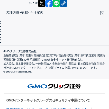
X
facebook
LINE
リンクをコピー
SHARE
各種方針・規程・会社案内
取引規程・約款
サイトマップ
その他のご案内
個人情報保護方針
最良執行方針
サイトのご利用について
ディスクレイマー
信託保全
リスク説明
会社案内
GMOクリック証券株式会社
金融商品取引業者 関東財務局長（金商）第77号 商品先物取引業者 銀行代理業者 関東財
務局長（銀代）第330号 所属銀行：GMOあおぞらネット銀行株式会社
加入協会：日本証券業協会、一般社団法人 金融先物取引業協会、日本商品先物取引協会
当社はGMOインターネットグループ（東証プライム上場9449）のメンバーです。
© GMO CLICK Securities, Inc.
GMOインターネットグループのセキュリティ事業について