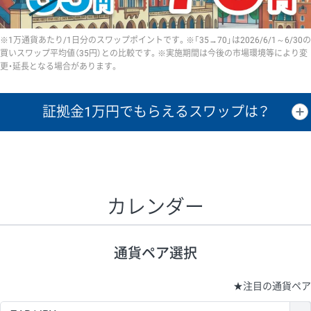
※1万通貨あたり/1日分のスワップポイントです。※「35→70」は2026/6/1～6/30の
買いスワップ平均値（35円）との比較です。※実施期間は今後の市場環境等により変
更・延長となる場合があります。
証拠金1万円で
もらえるスワップは？
証拠金1万円あたりのスワップポイントは、取引の資金効率を示した参
考値です。
CHF/JPY、EUR/USD、GBP/USD、NZD/USD、EUR/GBP、EUR/AUD、
GBP/AUDは売スワップの値です。
カレンダー
1万通貨
証拠金
あたりの
1日の
1万円あたりの
通貨ペア
取引証拠金
スワップ
ポイント
スワップ
ポイント
通貨ペア選択
▲
▼
昇順
降順
昇順
降順
昇順
降順
USD/JPY
161円
63,050円
25.5円
★
注目の通貨ペア
EUR/JPY
80円
72,570円
11円