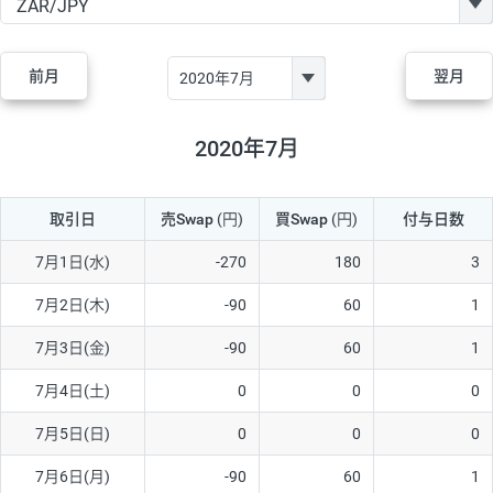
GBP/JPY
182円
84,970円
21.4円
AUD/JPY
111円
44,250円
25円
前月
翌月
NZD/JPY
48円
37,070円
12.9円
CAD/JPY
40円
44,970円
8.8円
2020年7月
CHF/JPY
28円
78,060円
3.5円
取引日
売Swap
(円)
買Swap
(円)
付与日数
TRY/JPY
25円
1,330円
187.9円
CZK/JPY
5円
3,000円
16.6円
7月1日(水)
-270
180
3
PLN/JPY
70円
16,870円
41.4円
7月2日(木)
-90
60
1
HUF/JPY
12円
2,000円
60円
7月3日(金)
-90
60
1
ZAR/JPY
130円
38,040円
34.1円
7月4日(土)
0
0
0
MXN/JPY
140円
36,350円
38.5円
7月5日(日)
0
0
0
EUR/USD
60円
72,670円
8.2円
7月6日(月)
-90
60
1
GBP/USD
1円
84,980円
0.1円