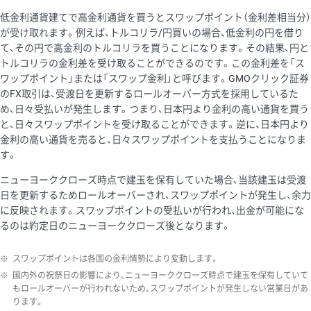
低金利通貨建てで高金利通貨を買うとスワップポイント（金利差相当分）
が受け取れます。例えば、トルコリラ/円買いの場合、低金利の円を借り
て、その円で高金利のトルコリラを買うことになります。その結果、円と
トルコリラの金利差を受け取ることができるのです。この金利差を「ス
ワップポイント」または「スワップ金利」と呼びます。GMOクリック証券
のFX取引は、受渡日を更新するロールオーバー方式を採用しているた
め、日々受払いが発生します。つまり、日本円より金利の高い通貨を買う
と、日々スワップポイントを受け取ることができます。逆に、日本円より
金利の高い通貨を売ると、日々スワップポイントを支払うことになりま
す。
ニューヨーククローズ時点で建玉を保有していた場合、当該建玉は受渡
日を更新するためロールオーバーされ、スワップポイントが発生し、余力
に反映されます。スワップポイントの受払いが行われ、出金が可能にな
るのは約定日のニューヨーククローズ後となります。
※
スワップポイントは各国の金利情勢により変動します。
※
国内外の祝祭日の影響により、ニューヨーククローズ時点で建玉を保有していて
もロールオーバーが行われないため、スワップポイントが発生しない営業日があ
ります。