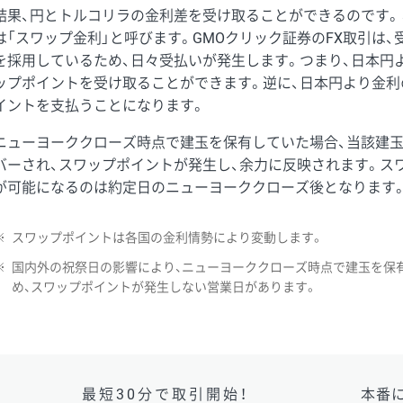
結果、円とトルコリラの金利差を受け取ることができるのです。
は「スワップ金利」と呼びます。GMOクリック証券のFX取引は
を採用しているため、日々受払いが発生します。つまり、日本円
ップポイントを受け取ることができます。逆に、日本円より金利
イントを支払うことになります。
ニューヨーククローズ時点で建玉を保有していた場合、当該建
バーされ、スワップポイントが発生し、余力に反映されます。ス
が可能になるのは約定日のニューヨーククローズ後となります
※
スワップポイントは各国の金利情勢により変動します。
※
国内外の祝祭日の影響により、ニューヨーククローズ時点で建玉を保
め、スワップポイントが発生しない営業日があります。
最短30分で取引開始！
本番