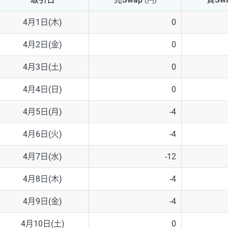
(円)
NZD/USD
41円
4月1日(木)
0
EUR/GBP
71円
4月2日(金)
0
EUR/AUD
103円
4月3日(土)
0
GBP/AUD
43円
4月4日(日)
0
AUD/NZD
66円
4月5日(月)
-4
EUR/CHF
111円
4月6日(火)
-4
GBP/CHF
220円
4月7日(水)
-12
USD/CHF
160円
4月8日(木)
-4
4月9日(金)
-4
※2026/6/30の当社のスワップポイントおよび、同日の為替レート
※取引証拠金は同日の当社為替レート（ニューヨーククローズ・MIDレ
4月10日(土)
0
※ハンガリーフォリント/円と南アフリカランド/円とメキシコペソ/円