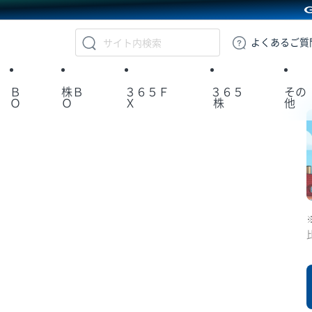
GMOクリック証券
よくある
ご質
Ｂ
株Ｂ
３６５Ｆ
３６５
その
Ｏ
Ｏ
Ｘ
株
他