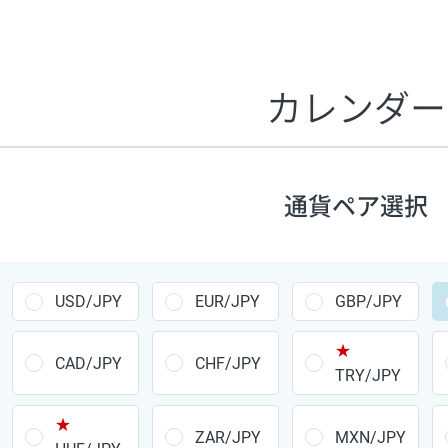
証拠金1万円あたりのスワップポイントは、取引の資金効率
CHF/JPY、EUR/USD、GBP/USD、NZD/USD、EUR/GBP、E
す。
カレンダー
1万通貨
あたりの
通貨ペア
1日の
スワップ
取引
ポイント
▲
▼
昇順
降順
通貨ペア選択
USD/JPY
154円
EUR/JPY
75円
USD/JPY
EUR/JPY
GBP/JPY
GBP/JPY
170円
★
AUD/JPY
106円
CAD/JPY
CHF/JPY
TRY/JPY
NZD/JPY
28円
★
ZAR/JPY
MXN/JPY