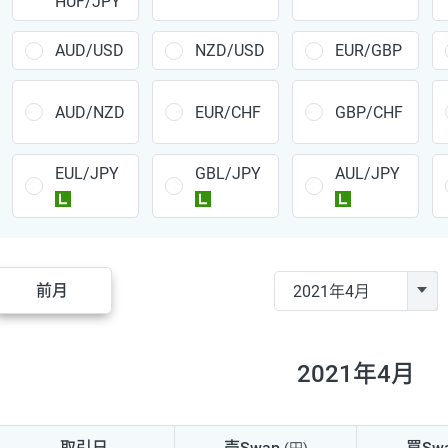
HUF/JPY
CAD/JPY
38円
CHF/JPY
34円
AUD/USD
NZD/USD
EUR/GBP
TRY/JPY
26円
AUD/NZD
EUR/CHF
GBP/CHF
CZK/JPY
7円
EUL/JPY
GBL/JPY
AUL/JPY
PLN/JPY
35円
ラージ
ラージ
ラージ
HUF/JPY
16円
ZAR/JPY
130円
前月
MXN/JPY
140円
EUR/USD
74円
2021年4月
GBP/USD
4円
AUD/USD
16円
取引日
売Swap
買Sw