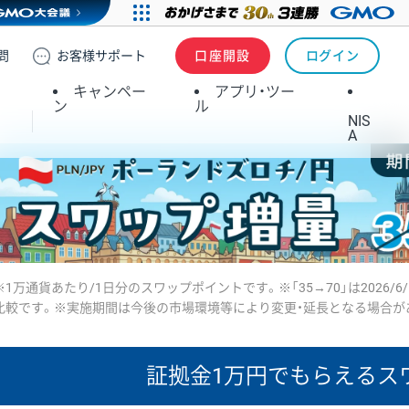
問
お客様
サポート
口座開設
ログイン
キャンペー
アプリ・ツー
ン
ル
NIS
A
※1万通貨あたり/1日分のスワップポイントです。※「35→70」は2026/6
比較です。※実施期間は今後の市場環境等により変更・延長となる場合が
証拠金1万円で
もらえるス