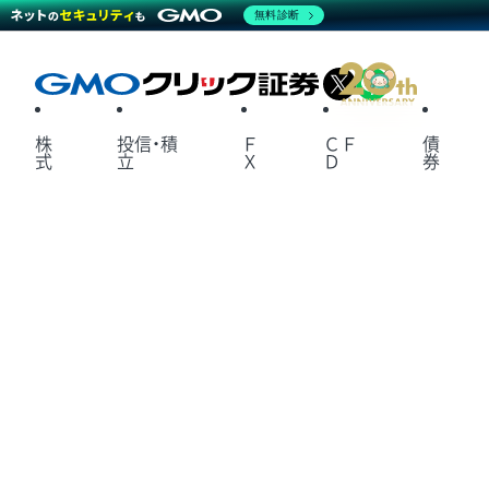
無料診断
X
LINE
株
投信・積
Ｆ
ＣＦ
債
式
立
Ｘ
Ｄ
券