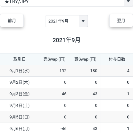
GBP/JPY
170円
86,230円
19.7円
AUD/JPY
106円
44,990円
23.5円
前月
翌月
NZD/JPY
28円
36,920円
7.5円
CAD/JPY
38円
45,810円
8.2円
2021年9月
CHF/JPY
34円
80,440円
4.2円
取引日
売Swap
(円)
買Swap
(円)
付与日数
TRY/JPY
26円
1,400円
185.7円
CZK/JPY
7円
3,060円
22.8円
9月1日(水)
-192
180
4
PLN/JPY
35円
17,280円
20.2円
9月2日(木)
0
0
0
HUF/JPY
16円
2,090円
76.5円
9月3日(金)
-46
43
1
ZAR/JPY
130円
39,680円
32.7円
9月4日(土)
0
0
0
MXN/JPY
140円
37,180円
37.6円
9月5日(日)
0
0
0
EUR/USD
74円
74,270円
9.9円
9月6日(月)
-46
43
1
GBP/USD
4円
86,230円
0.4円