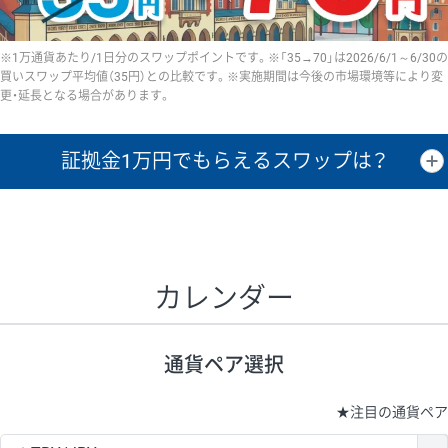
※1万通貨あたり/1日分のスワップポイントです。※「35→70」は2026/6/1～6/30の
買いスワップ平均値（35円）との比較です。※実施期間は今後の市場環境等により変
更・延長となる場合があります。
証拠金1万円で
もらえるスワップは？
証拠金1万円あたりのスワップポイントは、取引の資金効率を示した参
考値です。
CHF/JPY、EUR/USD、GBP/USD、NZD/USD、EUR/GBP、EUR/AUD、
GBP/AUDは売スワップの値です。
カレンダー
1万通貨
証拠金
あたりの
1日の
1万円あたりの
通貨ペア
取引証拠金
スワップ
ポイント
スワップ
ポイント
通貨ペア選択
▲
▼
昇順
降順
昇順
降順
昇順
降順
USD/JPY
154円
65,020円
23.6円
★
注目の通貨ペア
EUR/JPY
75円
74,270円
10円