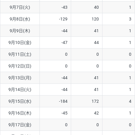
9月7日(火)
-43
40
1
AUD/USD
16円
44,990円
3.5円
9月8日(水)
-129
120
3
NZD/USD
41円
36,920円
11.1円
9月9日(木)
-44
41
1
EUR/GBP
71円
74,270円
9.5円
EUR/AUD
103円
74,270円
13.8円
9月10日(金)
-47
44
1
GBP/AUD
43円
86,230円
4.9円
9月11日(土)
0
0
0
AUD/NZD
66円
44,990円
14.6円
9月12日(日)
0
0
0
EUR/CHF
111円
74,270円
14.9円
9月13日(月)
-44
41
1
GBP/CHF
220円
86,230円
25.5円
9月14日(火)
-44
41
1
USD/CHF
160円
65,030円
24.6円
9月15日(水)
-184
172
4
9月16日(木)
-45
42
1
※取引証拠金は同日の当社為替レート（ニューヨーククローズ・
MIDレート）に基づいて算出。
9月17日(金)
0
0
0
※ハンガリーフォリント/円と南アフリカランド/円とメキシコペ
ソ/円は10万通貨単位。