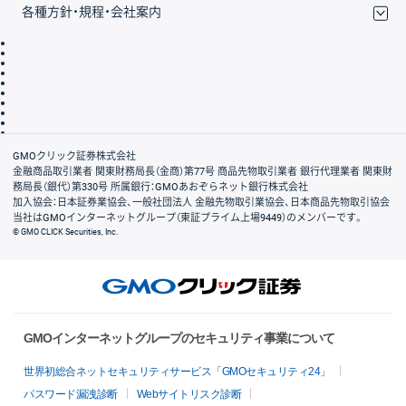
各種方針・規程・会社案内
取引規程・約款
サイトマップ
その他のご案内
個人情報保護方針
最良執行方針
サイトのご利用について
ディスクレイマー
信託保全
リスク説明
会社案内
GMOクリック証券株式会社
金融商品取引業者 関東財務局長（金商）第77号 商品先物取引業者 銀行代理業者 関東財
務局長（銀代）第330号 所属銀行：GMOあおぞらネット銀行株式会社
加入協会：日本証券業協会、一般社団法人 金融先物取引業協会、日本商品先物取引協会
当社はGMOインターネットグループ（東証プライム上場9449）のメンバーです。
© GMO CLICK Securities, Inc.
GMOインターネットグループのセキュリティ事業について
世界初総合ネットセキュリティサービス「GMOセキュリティ24」
パスワード漏洩診断
Webサイトリスク診断