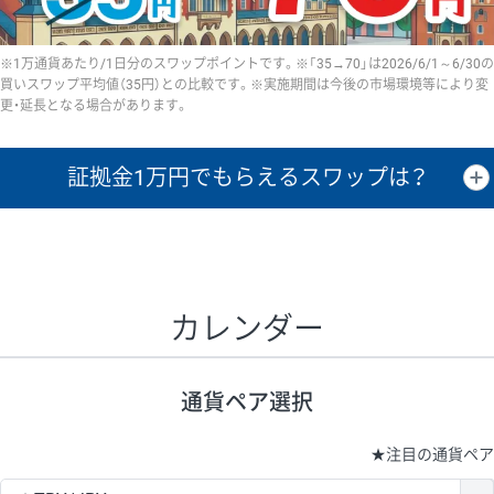
※1万通貨あたり/1日分のスワップポイントです。※「35→70」は2026/6/1～6/30の
買いスワップ平均値（35円）との比較です。※実施期間は今後の市場環境等により変
更・延長となる場合があります。
証拠金1万円で
もらえるスワップは？
証拠金1万円あたりのスワップポイントは、取引の資金効率を示した参
考値です。
CHF/JPY、EUR/USD、GBP/USD、NZD/USD、EUR/GBP、EUR/AUD、
GBP/AUDは売スワップの値です。
カレンダー
1万通貨
証拠金
あたりの
1日の
1万円あたりの
通貨ペア
取引証拠金
スワップ
ポイント
スワップ
ポイント
通貨ペア選択
▲
▼
昇順
降順
昇順
降順
昇順
降順
USD/JPY
154円
65,020円
23.6円
★
注目の通貨ペア
EUR/JPY
75円
74,270円
10円