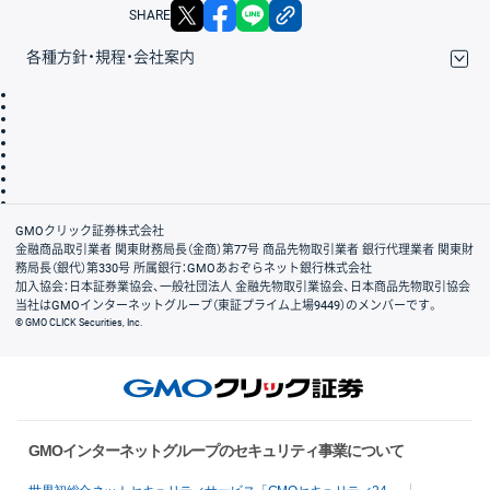
X
facebook
LINE
リンクをコピー
SHARE
各種方針・規程・会社案内
取引規程・約款
サイトマップ
その他のご案内
個人情報保護方針
最良執行方針
サイトのご利用について
ディスクレイマー
信託保全
リスク説明
会社案内
GMOクリック証券株式会社
金融商品取引業者 関東財務局長（金商）第77号 商品先物取引業者 銀行代理業者 関東財
務局長（銀代）第330号 所属銀行：GMOあおぞらネット銀行株式会社
加入協会：日本証券業協会、一般社団法人 金融先物取引業協会、日本商品先物取引協会
当社はGMOインターネットグループ（東証プライム上場9449）のメンバーです。
© GMO CLICK Securities, Inc.
GMOインターネットグループのセキュリティ事業について