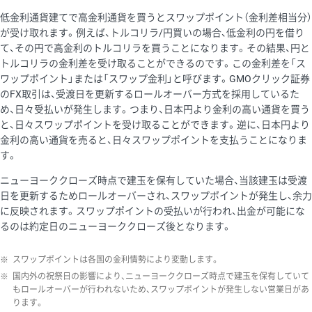
低金利通貨建てで高金利通貨を買うとスワップポイント（金利差相当分）
が受け取れます。例えば、トルコリラ/円買いの場合、低金利の円を借り
て、その円で高金利のトルコリラを買うことになります。その結果、円と
トルコリラの金利差を受け取ることができるのです。この金利差を「ス
ワップポイント」または「スワップ金利」と呼びます。GMOクリック証券
のFX取引は、受渡日を更新するロールオーバー方式を採用しているた
め、日々受払いが発生します。つまり、日本円より金利の高い通貨を買う
と、日々スワップポイントを受け取ることができます。逆に、日本円より
金利の高い通貨を売ると、日々スワップポイントを支払うことになりま
す。
ニューヨーククローズ時点で建玉を保有していた場合、当該建玉は受渡
日を更新するためロールオーバーされ、スワップポイントが発生し、余力
に反映されます。スワップポイントの受払いが行われ、出金が可能にな
るのは約定日のニューヨーククローズ後となります。
※
スワップポイントは各国の金利情勢により変動します。
※
国内外の祝祭日の影響により、ニューヨーククローズ時点で建玉を保有していて
もロールオーバーが行われないため、スワップポイントが発生しない営業日があ
ります。