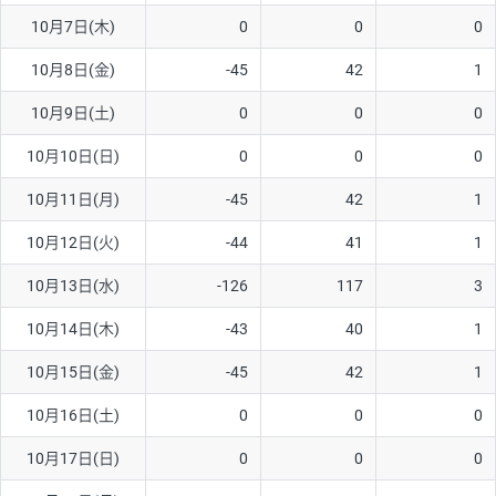
10月7日(木)
0
0
0
AUD/USD
16円
44,990円
3.5円
10月8日(金)
-45
42
1
NZD/USD
41円
36,920円
11.1円
10月9日(土)
0
0
0
EUR/GBP
71円
74,270円
9.5円
EUR/AUD
103円
74,270円
13.8円
10月10日(日)
0
0
0
GBP/AUD
43円
86,230円
4.9円
10月11日(月)
-45
42
1
AUD/NZD
66円
44,990円
14.6円
10月12日(火)
-44
41
1
EUR/CHF
111円
74,270円
14.9円
10月13日(水)
-126
117
3
GBP/CHF
220円
86,230円
25.5円
10月14日(木)
-43
40
1
USD/CHF
160円
65,030円
24.6円
10月15日(金)
-45
42
1
※2026/6/30の当社のスワップポイントおよび、同日の為替レート
10月16日(土)
0
0
0
に基づいて算出。
※取引証拠金は同日の当社為替レート（ニューヨーククローズ・
10月17日(日)
0
0
0
MIDレート）に基づいて算出。
※ハンガリーフォリント/円と南アフリカランド/円とメキシコペ