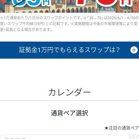
※1万通貨あたり/1日分のスワップポイントです。※「35→70」は2026/6/1～6/30の
買いスワップ平均値（35円）との比較です。※実施期間は今後の市場環境等により変
更・延長となる場合があります。
証拠金1万円で
もらえるスワップは？
証拠金1万円あたりのスワップポイントは、取引の資金効率を示した参
考値です。
CHF/JPY、EUR/USD、GBP/USD、NZD/USD、EUR/GBP、EUR/AUD、
GBP/AUDは売スワップの値です。
カレンダー
1万通貨
証拠金
あたりの
1日の
1万円あたりの
通貨ペア
取引証拠金
スワップ
ポイント
スワップ
ポイント
通貨ペア選択
▲
▼
昇順
降順
昇順
降順
昇順
降順
USD/JPY
161円
63,050円
25.5円
★
注目の通貨ペア
EUR/JPY
80円
72,570円
11円