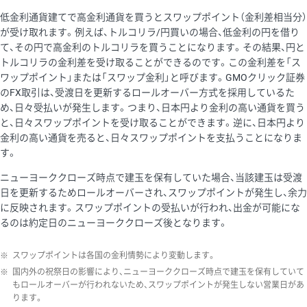
低金利通貨建てで高金利通貨を買うとスワップポイント（金利差相当分）
が受け取れます。例えば、トルコリラ/円買いの場合、低金利の円を借り
て、その円で高金利のトルコリラを買うことになります。その結果、円と
トルコリラの金利差を受け取ることができるのです。この金利差を「ス
ワップポイント」または「スワップ金利」と呼びます。GMOクリック証券
のFX取引は、受渡日を更新するロールオーバー方式を採用しているた
め、日々受払いが発生します。つまり、日本円より金利の高い通貨を買う
と、日々スワップポイントを受け取ることができます。逆に、日本円より
金利の高い通貨を売ると、日々スワップポイントを支払うことになりま
す。
ニューヨーククローズ時点で建玉を保有していた場合、当該建玉は受渡
日を更新するためロールオーバーされ、スワップポイントが発生し、余力
に反映されます。スワップポイントの受払いが行われ、出金が可能にな
るのは約定日のニューヨーククローズ後となります。
※
スワップポイントは各国の金利情勢により変動します。
※
国内外の祝祭日の影響により、ニューヨーククローズ時点で建玉を保有していて
もロールオーバーが行われないため、スワップポイントが発生しない営業日があ
ります。