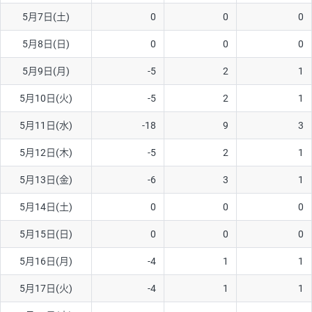
5月7日(土)
0
0
0
AUD/USD
12円
44,260円
2.7円
5月8日(日)
0
0
0
NZD/USD
27円
37,070円
7.2円
5月9日(月)
-5
2
1
EUR/GBP
74円
72,660円
10.1円
EUR/AUD
102円
72,650円
14円
5月10日(火)
-5
2
1
GBP/AUD
32円
84,960円
3.7円
5月11日(水)
-18
9
3
AUD/NZD
55円
44,260円
12.4円
5月12日(木)
-5
2
1
EUR/CHF
98円
72,680円
13.4円
5月13日(金)
-6
3
1
GBP/CHF
210円
84,990円
24.7円
5月14日(土)
0
0
0
USD/CHF
148円
63,050円
23.4円
5月15日(日)
0
0
0
※2026/7/31の当社のスワップポイントおよび、同日の為替レート
5月16日(月)
-4
1
1
に基づいて算出。
※取引証拠金は同日の当社為替レート（ニューヨーククローズ・
5月17日(火)
-4
1
1
MIDレート）に基づいて算出。
※ハンガリーフォリント/円と南アフリカランド/円とメキシコペ