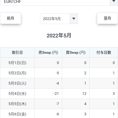
GBP/JPY
182円
84,970円
21.4円
AUD/JPY
111円
44,250円
25円
前月
翌月
NZD/JPY
48円
37,070円
12.9円
CAD/JPY
40円
44,970円
8.8円
2022年5月
CHF/JPY
28円
78,060円
3.5円
取引日
売Swap
(円)
買Swap
(円)
付与日数
TRY/JPY
25円
1,330円
187.9円
CZK/JPY
5円
3,000円
16.6円
5月1日(日)
0
0
0
PLN/JPY
70円
16,870円
41.4円
5月2日(月)
-5
2
1
HUF/JPY
12円
2,000円
60円
5月3日(火)
-4
1
1
ZAR/JPY
130円
38,040円
34.1円
5月4日(水)
-21
12
3
MXN/JPY
140円
36,350円
38.5円
5月5日(木)
-7
4
1
EUR/USD
60円
72,670円
8.2円
5月6日(金)
-6
3
1
GBP/USD
1円
84,980円
0.1円