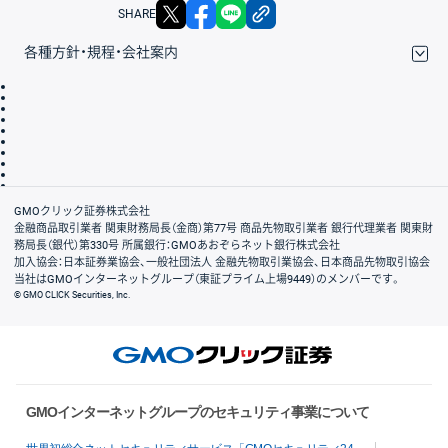
X
facebook
LINE
リンクをコピー
SHARE
各種方針・規程・会社案内
取引規程・約款
サイトマップ
その他のご案内
個人情報保護方針
最良執行方針
サイトのご利用について
ディスクレイマー
信託保全
リスク説明
会社案内
GMOクリック証券株式会社
金融商品取引業者 関東財務局長（金商）第77号 商品先物取引業者 銀行代理業者 関東財
務局長（銀代）第330号 所属銀行：GMOあおぞらネット銀行株式会社
加入協会：日本証券業協会、一般社団法人 金融先物取引業協会、日本商品先物取引協会
当社はGMOインターネットグループ（東証プライム上場9449）のメンバーです。
© GMO CLICK Securities, Inc.
GMOインターネットグループのセキュリティ事業について