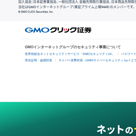
加入協会：日本証券業協会、一般社団法人 金融先物取引業協会、日本商品先物取
当社はGMOインターネットグループ（東証プライム上場9449）のメンバーです。
© GMO CLICK Securities, Inc.
GMOインターネットグループのセキュリティ事業について
世界初総合ネットセキュリティサービス「GMOセキュリティ24」
パスワー
実在証明・盗聴対策
サイバー攻撃対策（GMOサイバーセキュリティ byイエ