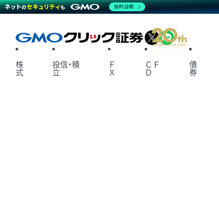
無料診断
X
LINE
株
投信・積
Ｆ
ＣＦ
債
式
立
Ｘ
Ｄ
券