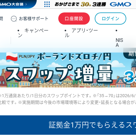
問
お客様
サポート
口座開設
ログイン
キャンペー
アプリ・ツー
ン
ル
NIS
A
※1万通貨あたり/1日分のスワップポイントです。※「35→70」は2026/6
比較です。※実施期間は今後の市場環境等により変更・延長となる場合が
証拠金1万円で
もらえるス