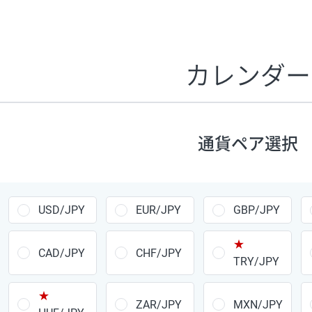
証拠金1万円あたりのスワップポイントは、取引の資金効率
CHF/JPY、EUR/USD、GBP/USD、NZD/USD、EUR/GBP、E
す。
カレンダー
1万通貨
あたりの
通貨ペア
1日の
スワップ
取引
ポイント
▲
▼
昇順
降順
通貨ペア選択
USD/JPY
154円
EUR/JPY
75円
USD/JPY
EUR/JPY
GBP/JPY
GBP/JPY
170円
★
AUD/JPY
106円
CAD/JPY
CHF/JPY
TRY/JPY
NZD/JPY
28円
★
ZAR/JPY
MXN/JPY