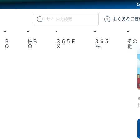
GMOクリック証券
よくある
ご質
Ｂ
株Ｂ
３６５Ｆ
３６５
その
Ｏ
Ｏ
Ｘ
株
他