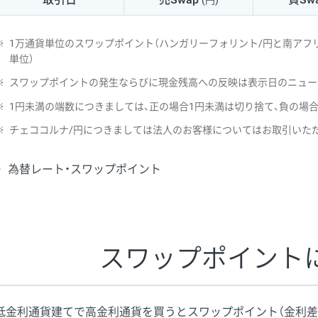
(円)
NZD/USD
41円
※
1万通貨単位のスワップポイント（ハンガリーフォリント/円と南アフリ
EUR/GBP
71円
単位）
※
スワップポイントの発生ならびに現金残高への反映は表示日のニュー
EUR/AUD
103円
※
1円未満の端数につきましては、正の場合1円未満は切り捨て、負の場
GBP/AUD
43円
※
チェココルナ/円につきましては法人のお客様についてはお取引いた
AUD/NZD
66円
為替レート・スワップポイント
EUR/CHF
111円
GBP/CHF
220円
USD/CHF
160円
スワップポイント
※2026/6/30の当社のスワップポイントおよび、同日の為替レート
※取引証拠金は同日の当社為替レート（ニューヨーククローズ・MIDレ
低金利通貨建てで高金利通貨を買うとスワップポイント（金利差
※ハンガリーフォリント/円と南アフリカランド/円とメキシコペソ/円