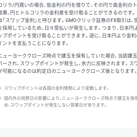
コリラ/円買いの場合、低金利の円を借りて、その円で高金利の
結果、円とトルコリラの金利差を受け取ることができるのです。
は「スワップ金利」と呼びます。GMOクリック証券のFX取引は
を採用しているため、日々受払いが発生します。つまり、日本円
ップポイントを受け取ることができます。逆に、日本円より金利
イントを支払うことになります。
ニューヨーククローズ時点で建玉を保有していた場合、当該建
バーされ、スワップポイントが発生し、余力に反映されます。ス
が可能になるのは約定日のニューヨーククローズ後となります
※
スワップポイントは各国の金利情勢により変動します。
※
国内外の祝祭日の影響により、ニューヨーククローズ時点で建玉を保
め、スワップポイントが発生しない営業日があります。