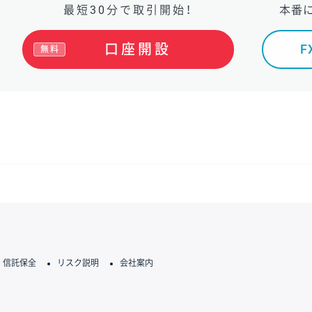
最短30分で取引開始！
本番
口座開設
無料
信託保全
リスク説明
会社案内