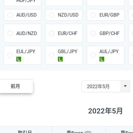
HUF/JPY
CAD/JPY
38円
CHF/JPY
34円
AUD/USD
NZD/USD
EUR/GBP
TRY/JPY
26円
AUD/NZD
EUR/CHF
GBP/CHF
CZK/JPY
7円
EUL/JPY
GBL/JPY
AUL/JPY
PLN/JPY
35円
ラージ
ラージ
ラージ
HUF/JPY
16円
ZAR/JPY
130円
前月
MXN/JPY
140円
EUR/USD
74円
2022年5月
GBP/USD
4円
AUD/USD
16円
取引日
売Swap
買Sw