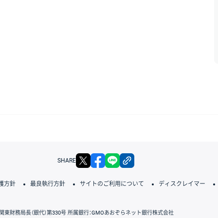
X
facebook
LINE
リンクをコピー
SHARE
護方針
最良執行方針
サイトのご利用について
ディスクレイマー
関東財務局長（銀代）第330号 所属銀行：GMOあおぞらネット銀行株式会社