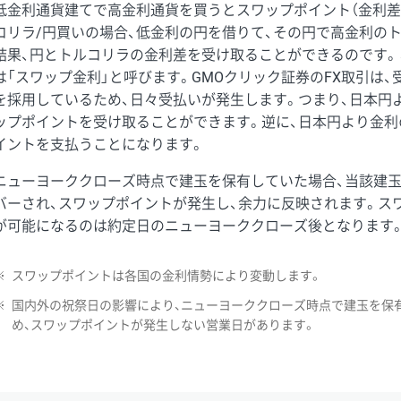
低金利通貨建てで高金利通貨を買うとスワップポイント（金利差
コリラ/円買いの場合、低金利の円を借りて、その円で高金利の
結果、円とトルコリラの金利差を受け取ることができるのです。
は「スワップ金利」と呼びます。GMOクリック証券のFX取引は
を採用しているため、日々受払いが発生します。つまり、日本円
ップポイントを受け取ることができます。逆に、日本円より金利
イントを支払うことになります。
ニューヨーククローズ時点で建玉を保有していた場合、当該建
バーされ、スワップポイントが発生し、余力に反映されます。ス
が可能になるのは約定日のニューヨーククローズ後となります
※
スワップポイントは各国の金利情勢により変動します。
※
国内外の祝祭日の影響により、ニューヨーククローズ時点で建玉を保
め、スワップポイントが発生しない営業日があります。