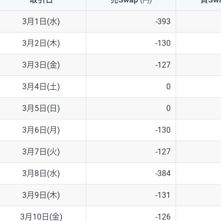
(円)
NZD/USD
41円
3月1日(水)
-393
EUR/GBP
71円
3月2日(木)
-130
EUR/AUD
103円
3月3日(金)
-127
GBP/AUD
43円
3月4日(土)
0
AUD/NZD
66円
3月5日(日)
0
EUR/CHF
111円
3月6日(月)
-130
GBP/CHF
220円
3月7日(火)
-127
USD/CHF
160円
3月8日(水)
-384
3月9日(木)
-131
※2026/6/30の当社のスワップポイントおよび、同日の為替レート
※取引証拠金は同日の当社為替レート（ニューヨーククローズ・MIDレ
3月10日(金)
-126
※ハンガリーフォリント/円と南アフリカランド/円とメキシコペソ/円