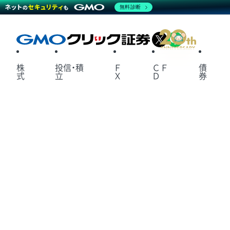
無料診断
X
LINE
株
投信・積
Ｆ
ＣＦ
債
式
立
Ｘ
Ｄ
券