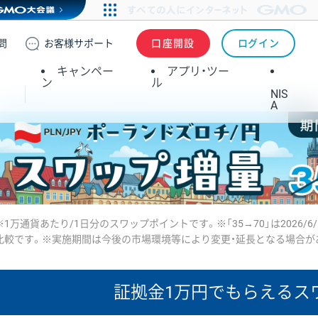
問
お客様
サポート
口座開設
ログイン
キャンペー
アプリ・ツー
ン
ル
NIS
A
※1万通貨あたり/1日分のスワップポイントです。※「35→70」は2026/6
比較です。※実施期間は今後の市場環境等により変更・延長となる場合が
証拠金1万円で
もらえるス