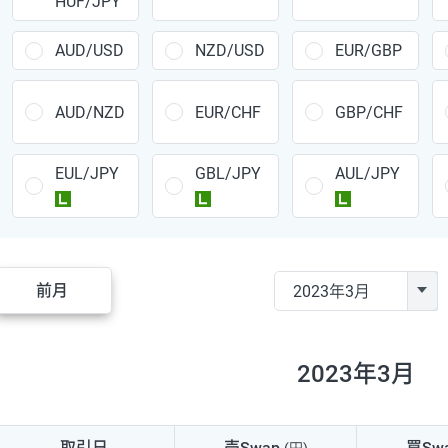
HUF/JPY
CAD/JPY
38円
CHF/JPY
34円
AUD/USD
NZD/USD
EUR/GBP
TRY/JPY
26円
AUD/NZD
EUR/CHF
GBP/CHF
CZK/JPY
7円
EUL/JPY
GBL/JPY
AUL/JPY
PLN/JPY
35円
ラージ
ラージ
ラージ
HUF/JPY
16円
ZAR/JPY
130円
前月
MXN/JPY
140円
EUR/USD
74円
2023年3月
GBP/USD
4円
AUD/USD
16円
取引日
売Swap
買Sw