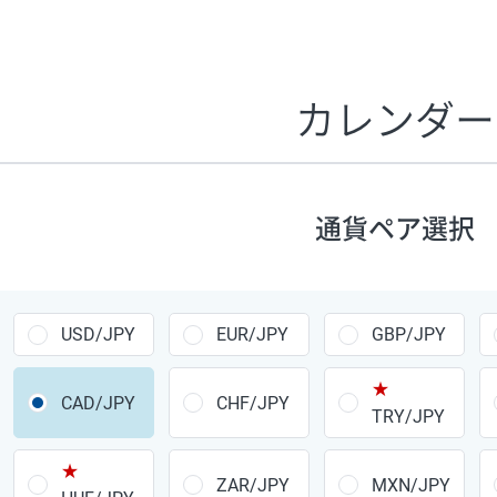
証拠金1万円あたりのスワップポイントは、取引の資金効率
CHF/JPY、EUR/USD、GBP/USD、NZD/USD、EUR/GBP、E
す。
カレンダー
1万通貨
あたりの
通貨ペア
1日の
スワップ
取引
ポイント
▲
▼
昇順
降順
通貨ペア選択
USD/JPY
154円
EUR/JPY
75円
USD/JPY
EUR/JPY
GBP/JPY
GBP/JPY
170円
★
AUD/JPY
106円
CAD/JPY
CHF/JPY
TRY/JPY
NZD/JPY
28円
★
ZAR/JPY
MXN/JPY