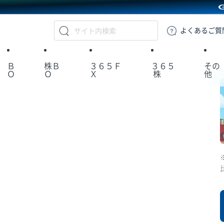
GMOクリック証券
よくある
ご質
Ｂ
株Ｂ
３６５Ｆ
３６５
その
Ｏ
Ｏ
Ｘ
株
他