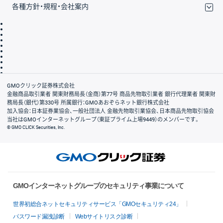
各種方針・規程・会社案内
取引規程・約款
サイトマップ
その他のご案内
個人情報保護方針
最良執行方針
サイトのご利用について
ディスクレイマー
信託保全
リスク説明
会社案内
GMOクリック証券株式会社
金融商品取引業者 関東財務局長（金商）第77号 商品先物取引業者 銀行代理業者 関東財
務局長（銀代）第330号 所属銀行：GMOあおぞらネット銀行株式会社
加入協会：日本証券業協会、一般社団法人 金融先物取引業協会、日本商品先物取引協会
当社はGMOインターネットグループ（東証プライム上場9449）のメンバーです。
© GMO CLICK Securities, Inc.
GMOインターネットグループのセキュリティ事業について
世界初総合ネットセキュリティサービス「GMOセキュリティ24」
パスワード漏洩診断
Webサイトリスク診断