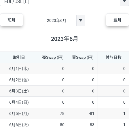
GBP/JPY
170円
86,230円
19.7円
AUD/JPY
106円
44,990円
23.5円
前月
翌月
NZD/JPY
28円
36,920円
7.5円
CAD/JPY
38円
45,810円
8.2円
2023年6月
CHF/JPY
34円
80,440円
4.2円
取引日
売Swap
(円)
買Swap
(円)
付与日数
TRY/JPY
26円
1,400円
185.7円
CZK/JPY
7円
3,060円
22.8円
6月1日(木)
0
0
0
PLN/JPY
35円
17,280円
20.2円
6月2日(金)
0
0
0
HUF/JPY
16円
2,090円
76.5円
6月3日(土)
0
0
0
ZAR/JPY
130円
39,680円
32.7円
6月4日(日)
0
0
0
MXN/JPY
140円
37,180円
37.6円
6月5日(月)
78
-81
1
EUR/USD
74円
74,270円
9.9円
6月6日(火)
80
-83
1
GBP/USD
4円
86,230円
0.4円