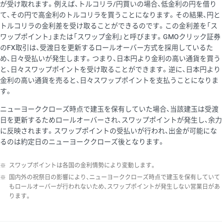
が受け取れます。例えば、トルコリラ/円買いの場合、低金利の円を借り
て、その円で高金利のトルコリラを買うことになります。その結果、円と
トルコリラの金利差を受け取ることができるのです。この金利差を「ス
ワップポイント」または「スワップ金利」と呼びます。GMOクリック証券
のFX取引は、受渡日を更新するロールオーバー方式を採用しているた
め、日々受払いが発生します。つまり、日本円より金利の高い通貨を買う
と、日々スワップポイントを受け取ることができます。逆に、日本円より
金利の高い通貨を売ると、日々スワップポイントを支払うことになりま
す。
ニューヨーククローズ時点で建玉を保有していた場合、当該建玉は受渡
日を更新するためロールオーバーされ、スワップポイントが発生し、余力
に反映されます。スワップポイントの受払いが行われ、出金が可能にな
るのは約定日のニューヨーククローズ後となります。
※
スワップポイントは各国の金利情勢により変動します。
※
国内外の祝祭日の影響により、ニューヨーククローズ時点で建玉を保有していて
もロールオーバーが行われないため、スワップポイントが発生しない営業日があ
ります。