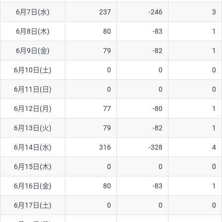
6月7日(水)
237
-246
3
AUD/USD
16円
44,990円
3.5円
6月8日(木)
80
-83
1
NZD/USD
41円
36,920円
11.1円
6月9日(金)
79
-82
1
EUR/GBP
71円
74,270円
9.5円
EUR/AUD
103円
74,270円
13.8円
6月10日(土)
0
0
0
GBP/AUD
43円
86,230円
4.9円
6月11日(日)
0
0
0
AUD/NZD
66円
44,990円
14.6円
6月12日(月)
77
-80
1
EUR/CHF
111円
74,270円
14.9円
6月13日(火)
79
-82
1
GBP/CHF
220円
86,230円
25.5円
6月14日(水)
316
-328
4
USD/CHF
160円
65,030円
24.6円
6月15日(木)
0
0
0
※2026/6/30の当社のスワップポイントおよび、同日の為替レート
6月16日(金)
80
-83
1
に基づいて算出。
※取引証拠金は同日の当社為替レート（ニューヨーククローズ・
6月17日(土)
0
0
0
MIDレート）に基づいて算出。
※ハンガリーフォリント/円と南アフリカランド/円とメキシコペ