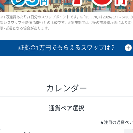
※1万通貨あたり/1日分のスワップポイントです。※「35→70」は2026/6/1～6/30の
買いスワップ平均値（35円）との比較です。※実施期間は今後の市場環境等により変
更・延長となる場合があります。
証拠金1万円で
もらえるスワップは？
証拠金1万円あたりのスワップポイントは、取引の資金効率を示した参
考値です。
CHF/JPY、EUR/USD、GBP/USD、NZD/USD、EUR/GBP、EUR/AUD、
GBP/AUDは売スワップの値です。
カレンダー
1万通貨
証拠金
あたりの
1日の
1万円あたりの
通貨ペア
取引証拠金
スワップ
ポイント
スワップ
ポイント
通貨ペア選択
▲
▼
昇順
降順
昇順
降順
昇順
降順
USD/JPY
154円
65,020円
23.6円
★
注目の通貨ペア
EUR/JPY
75円
74,270円
10円