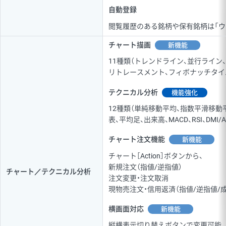
自動登録
閲覧履歴のある銘柄や保有銘柄は「ウ
チャート描画
新機能
11種類（トレンドライン、並行ライン
リトレースメント、フィボナッチタイ
テクニカル分析
機能強化
12種類（単純移動平均、指数平滑移動
表、平均足、出来高、MACD、RSI、DMI
チャート注文機能
新機能
チャート［Action］ボタンから、
新規注文（指値/逆指値）
チャート／テクニカル分析
注文変更・注文取消
現物売注文・信用返済（指値/逆指値/成
横画面対応
新機能
縦横表示切り替えボタンで変更可能