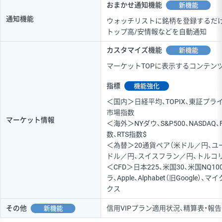
おまかせ通知機能
新機能
通知機能
ウォッチリストに銘柄を登録するだけ
トップ高/安情報などを自動通知
カスタマイズ機能
新機能
マーケットTOPに表示するコンテン
指標
機能強化
＜国内＞日経平均、TOPIX、東証プ
市場指数
マーケット情報
＜海外＞NYダウ、S&P500、NASDAQ、
数、RTS指数$
＜為替＞20通貨ペア（米ドル／円、ユ
ドル／円、スイスフラン／円、トルコ
＜CFD＞日本225、米国30、米国NQ100
ラ、Apple、Alphabet（旧Google）、
クス
その他
信用VIPプラン適用状況、精算表・報
新機能