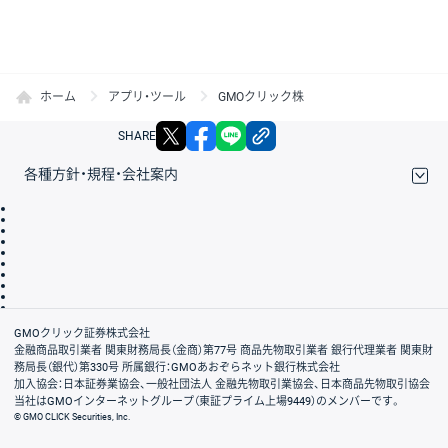
ホーム
アプリ・ツール
GMOクリック株
X
facebook
LINE
リンクをコピー
SHARE
各種方針・規程・会社案内
取引規程・約款
サイトマップ
その他のご案内
個人情報保護方針
最良執行方針
サイトのご利用について
ディスクレイマー
信託保全
リスク説明
会社案内
GMOクリック証券株式会社
金融商品取引業者 関東財務局長（金商）第77号 商品先物取引業者 銀行代理業者 関東財
務局長（銀代）第330号 所属銀行：GMOあおぞらネット銀行株式会社
加入協会：日本証券業協会、一般社団法人 金融先物取引業協会、日本商品先物取引協会
当社はGMOインターネットグループ（東証プライム上場9449）のメンバーです。
© GMO CLICK Securities, Inc.