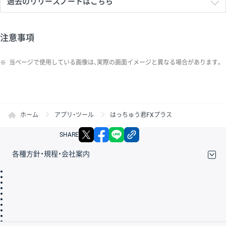
過去のリリースノートはこちら
注意事項
※
当ページで使用している画像は、実際の画面イメージと異なる場合があります。
ホーム
アプリ・ツール
はっちゅう君FXプラス
X
facebook
LINE
リンクをコピー
SHARE
各種方針・規程・会社案内
取引規程・約款
サイトマップ
その他のご案内
個人情報保護方針
最良執行方針
サイトのご利用について
ディスクレイマー
信託保全
リスク説明
会社案内