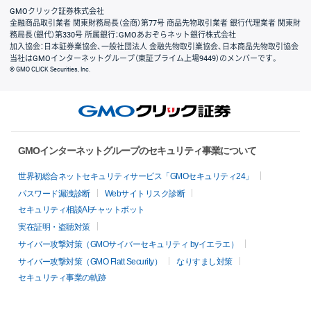
GMOクリック証券株式会社
金融商品取引業者 関東財務局長（金商）第77号 商品先物取引業者 銀行代理業者 関東財
務局長（銀代）第330号 所属銀行：GMOあおぞらネット銀行株式会社
加入協会：日本証券業協会、一般社団法人 金融先物取引業協会、日本商品先物取引協会
当社はGMOインターネットグループ（東証プライム上場9449）のメンバーです。
© GMO CLICK Securities, Inc.
GMOインターネットグループのセキュリティ事業について
世界初総合ネットセキュリティサービス「GMOセキュリティ24」
パスワード漏洩診断
Webサイトリスク診断
セキュリティ相談AIチャットボット
実在証明・盗聴対策
サイバー攻撃対策（GMOサイバーセキュリティ byイエラエ）
サイバー攻撃対策（GMO Flatt Security）
なりすまし対策
セキュリティ事業の軌跡