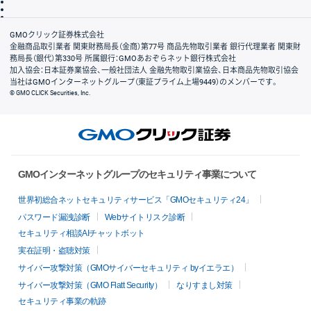
信託保全
リスク説明
会社案内
GMOクリック証券株式会社
金融商品取引業者 関東財務局長（金商）第77号 商品先物取引業者 銀行代理業者 関東財
務局長（銀代）第330号 所属銀行：GMOあおぞらネット銀行株式会社
加入協会：日本証券業協会、一般社団法人 金融先物取引業協会、日本商品先物取引協会
当社はGMOインターネットグループ（東証プライム上場9449）のメンバーです。
© GMO CLICK Securities, Inc.
GMOインターネットグループのセキュリティ事業について
世界初総合ネットセキュリティサービス「GMOセキュリティ24」
パスワード漏洩診断
Webサイトリスク診断
セキュリティ相談AIチャットボット
実在証明・盗聴対策
サイバー攻撃対策（GMOサイバーセキュリティ byイエラエ）
サイバー攻撃対策（GMO Flatt Security）
なりすまし対策
セキュリティ事業の軌跡