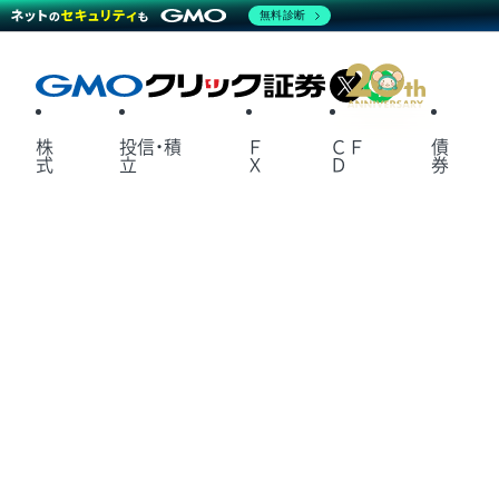
無料診断
X
LINE
株
投信・積
Ｆ
ＣＦ
債
式
立
Ｘ
Ｄ
券