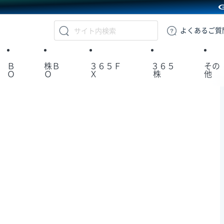
GMOクリック証券
よくある
ご質
Ｂ
株Ｂ
３６５Ｆ
３６５
その
Ｏ
Ｏ
Ｘ
株
他