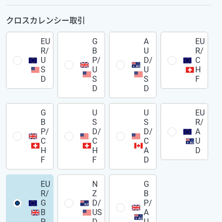
クロスカレンシー取引
EU
G
A
EU
R/
B
U
R/
U
P/
D/
C
S
U
U
H
D
S
S
F
D
D
G
U
U
EU
B
S
S
R/
P/
D/
D/
A
C
C
C
U
H
H
A
D
F
F
D
EU
N
G
R/
Z
B
G
D/
P/
B
US
A
P
D
U