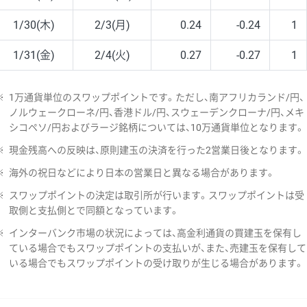
1/30(木)
2/3(月)
0.24
-0.24
1
1/31(金)
2/4(火)
0.27
-0.27
1
※
1万通貨単位のスワップポイントです。ただし、南アフリカランド/円、
ノルウェークローネ/円、香港ドル/円、スウェーデンクローナ/円、メキ
シコペソ/円およびラージ銘柄については、10万通貨単位となります。
※
現金残高への反映は、原則建玉の決済を行った2営業日後となります。
※
海外の祝日などにより日本の営業日と異なる場合があります。
※
スワップポイントの決定は取引所が行います。スワップポイントは受
取側と支払側とで同額となっています。
※
インターバンク市場の状況によっては、高金利通貨の買建玉を保有し
ている場合でもスワップポイントの支払いが、また、売建玉を保有して
いる場合でもスワップポイントの受け取りが生じる場合があります。