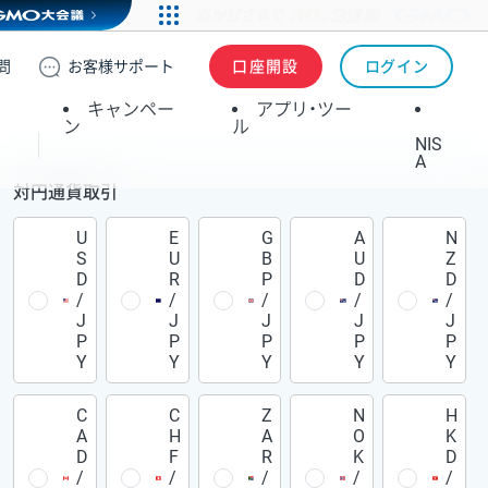
問
お客様
サポート
口座開設
ログイン
キャンペー
アプリ・ツー
ン
ル
NIS
A
対円通貨取引
U
E
G
A
N
S
U
B
U
Z
D
R
P
D
D
/
/
/
/
/
J
J
J
J
J
P
P
P
P
P
Y
Y
Y
Y
Y
C
C
Z
N
H
A
H
A
O
K
D
F
R
K
D
/
/
/
/
/