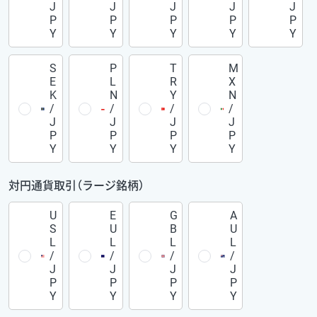
J
J
J
J
J
P
P
P
P
P
Y
Y
Y
Y
Y
S
P
T
M
E
L
R
X
K
N
Y
N
/
/
/
/
J
J
J
J
P
P
P
P
Y
Y
Y
Y
対円通貨取引（ラージ銘柄）
U
E
G
A
S
U
B
U
L
L
L
L
/
/
/
/
J
J
J
J
P
P
P
P
Y
Y
Y
Y