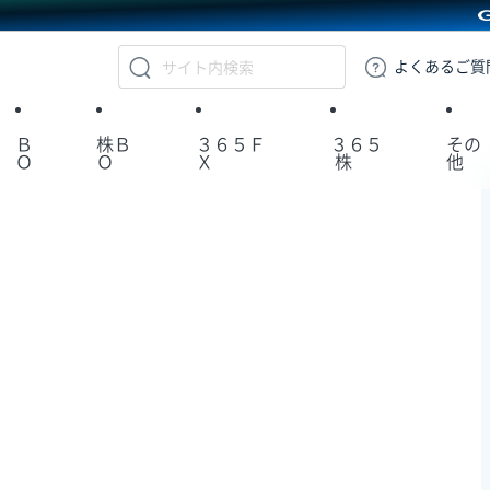
GMOクリック証券
よくある
ご質
Ｂ
株Ｂ
３６５Ｆ
３６５
その
Ｏ
Ｏ
Ｘ
株
他