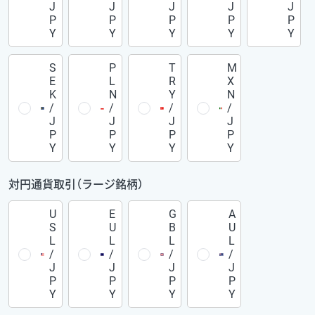
J
J
J
J
J
P
P
P
P
P
Y
Y
Y
Y
Y
S
P
T
M
E
L
R
X
K
N
Y
N
/
/
/
/
J
J
J
J
P
P
P
P
Y
Y
Y
Y
対円通貨取引（ラージ銘柄）
U
E
G
A
S
U
B
U
L
L
L
L
/
/
/
/
J
J
J
J
P
P
P
P
Y
Y
Y
Y