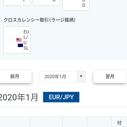
D
クロスカレンシー取引（ラージ銘柄）
EU
L/
U
SL
前月
翌月
2020年1月
EUR/JPY
付