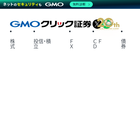
無料診断
X
LINE
株
投信・積
Ｆ
ＣＦ
債
式
立
Ｘ
Ｄ
券