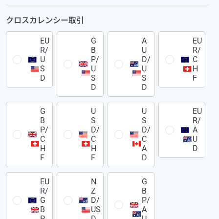
クロスカレンシー取引
EU
G
A
EU
R/
B
U
R/
U
P/
D/
C
S
U
U
H
D
S
S
F
D
D
G
U
U
EU
B
S
S
R/
P/
D/
D/
A
C
C
C
U
H
H
A
D
F
F
D
EU
N
G
R/
Z
B
G
D/
P/
B
US
A
P
D
U