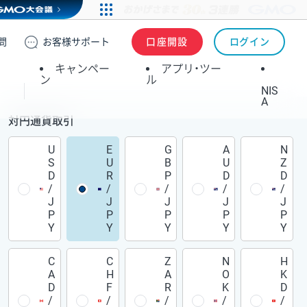
問
お客様
サポート
口座開設
ログイン
キャンペー
アプリ・ツー
ン
ル
NIS
A
対円通貨取引
U
E
G
A
N
S
U
B
U
Z
D
R
P
D
D
/
/
/
/
/
J
J
J
J
J
P
P
P
P
P
Y
Y
Y
Y
Y
C
C
Z
N
H
A
H
A
O
K
D
F
R
K
D
/
/
/
/
/