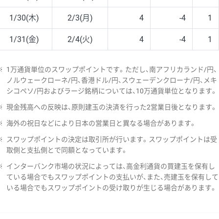
1/30(木)
2/3(月)
4
-4
1
1/31(金)
2/4(火)
4
-4
1
※
1万通貨単位のスワップポイントです。ただし、南アフリカランド/円、
ノルウェークローネ/円、香港ドル/円、スウェーデンクローナ/円、メキ
シコペソ/円およびラージ銘柄については、10万通貨単位となります。
※
現金残高への反映は、原則建玉の決済を行った2営業日後となります。
※
海外の祝日などにより日本の営業日と異なる場合があります。
※
スワップポイントの決定は取引所が行います。スワップポイントは受
取側と支払側とで同額となっています。
※
インターバンク市場の状況によっては、高金利通貨の買建玉を保有し
ている場合でもスワップポイントの支払いが、また、売建玉を保有して
いる場合でもスワップポイントの受け取りが生じる場合があります。