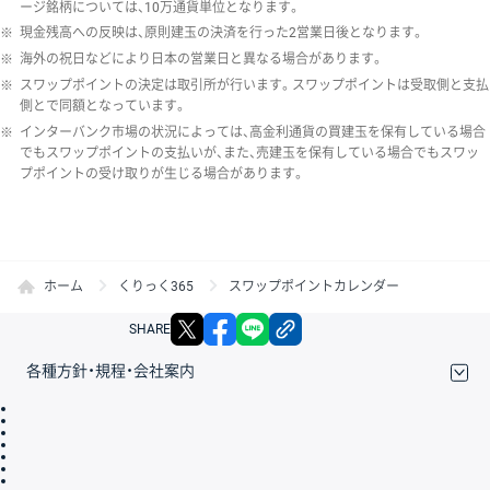
ージ銘柄については、10万通貨単位となります。
※
現金残高への反映は、原則建玉の決済を行った2営業日後となります。
※
海外の祝日などにより日本の営業日と異なる場合があります。
※
スワップポイントの決定は取引所が行います。スワップポイントは受取側と支払
側とで同額となっています。
※
インターバンク市場の状況によっては、高金利通貨の買建玉を保有している場合
でもスワップポイントの支払いが、また、売建玉を保有している場合でもスワッ
プポイントの受け取りが生じる場合があります。
ホーム
くりっく365
スワップポイントカレンダー
X
facebook
LINE
リンクをコピー
SHARE
各種方針・規程・会社案内
取引規程・約款
サイトマップ
その他のご案内
個人情報保護方針
最良執行方針
サイトのご利用について
ディスクレイマー