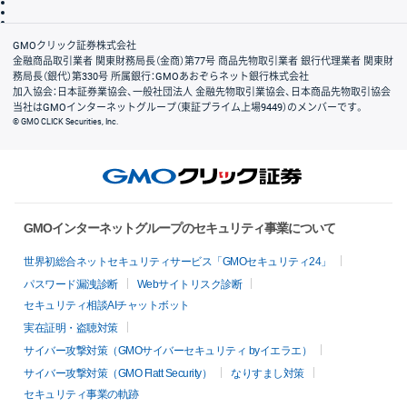
信託保全
リスク説明
会社案内
GMOクリック証券株式会社
金融商品取引業者 関東財務局長（金商）第77号 商品先物取引業者 銀行代理業者 関東財
務局長（銀代）第330号 所属銀行：GMOあおぞらネット銀行株式会社
加入協会：日本証券業協会、一般社団法人 金融先物取引業協会、日本商品先物取引協会
当社はGMOインターネットグループ（東証プライム上場9449）のメンバーです。
© GMO CLICK Securities, Inc.
GMOインターネットグループのセキュリティ事業について
世界初総合ネットセキュリティサービス「GMOセキュリティ24」
パスワード漏洩診断
Webサイトリスク診断
セキュリティ相談AIチャットボット
実在証明・盗聴対策
サイバー攻撃対策（GMOサイバーセキュリティ byイエラエ）
サイバー攻撃対策（GMO Flatt Security）
なりすまし対策
セキュリティ事業の軌跡