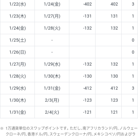
1/22(水)
1/24(金)
-402
402
3
1/23(木)
1/27(月)
-131
131
1
1/24(金)
1/28(火)
-132
132
1
1/25(土)
-
0
1/26(日)
-
0
1/27(月)
1/29(水)
-132
132
1
1/28(火)
1/30(木)
-130
130
1
1/29(水)
1/31(金)
-412
412
3
1/30(木)
2/3(月)
-123
123
1
1/31(金)
2/4(火)
-121
121
1
※
1万通貨単位のスワップポイントです。ただし、南アフリカランド/円、ノルウェー
クローネ/円、香港ドル/円、スウェーデンクローナ/円、メキシコペソ/円およびラ