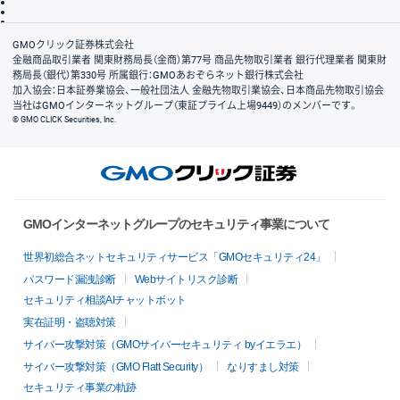
信託保全
リスク説明
会社案内
GMOクリック証券株式会社
金融商品取引業者 関東財務局長（金商）第77号 商品先物取引業者 銀行代理業者 関東財
務局長（銀代）第330号 所属銀行：GMOあおぞらネット銀行株式会社
加入協会：日本証券業協会、一般社団法人 金融先物取引業協会、日本商品先物取引協会
当社はGMOインターネットグループ（東証プライム上場9449）のメンバーです。
© GMO CLICK Securities, Inc.
GMOインターネットグループのセキュリティ事業について
世界初総合ネットセキュリティサービス「GMOセキュリティ24」
パスワード漏洩診断
Webサイトリスク診断
セキュリティ相談AIチャットボット
実在証明・盗聴対策
サイバー攻撃対策（GMOサイバーセキュリティ byイエラエ）
サイバー攻撃対策（GMO Flatt Security）
なりすまし対策
セキュリティ事業の軌跡