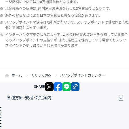
ージ銘柄については、10万通貨単位となります。
※
現金残高への反映は、原則建玉の決済を行った2営業日後となります。
※
海外の祝日などにより日本の営業日と異なる場合があります。
※
スワップポイントの決定は取引所が行います。スワップポイントは受取側と支払
側とで同額となっています。
※
インターバンク市場の状況によっては、高金利通貨の買建玉を保有している場合
でもスワップポイントの支払いが、また、売建玉を保有している場合でもスワッ
プポイントの受け取りが生じる場合があります。
ホーム
くりっく365
スワップポイントカレンダー
X
facebook
LINE
リンクをコピー
SHARE
各種方針・規程・会社案内
取引規程・約款
サイトマップ
その他のご案内
個人情報保護方針
最良執行方針
サイトのご利用について
ディスクレイマー