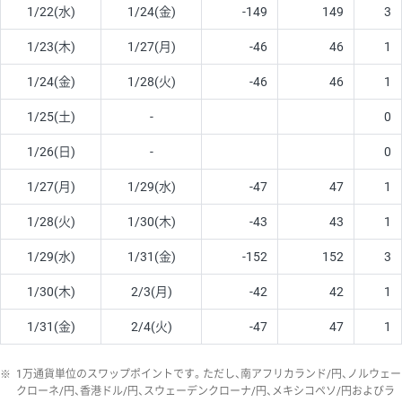
1/22(水)
1/24(金)
-149
149
3
1/23(木)
1/27(月)
-46
46
1
1/24(金)
1/28(火)
-46
46
1
1/25(土)
-
0
1/26(日)
-
0
1/27(月)
1/29(水)
-47
47
1
1/28(火)
1/30(木)
-43
43
1
1/29(水)
1/31(金)
-152
152
3
1/30(木)
2/3(月)
-42
42
1
1/31(金)
2/4(火)
-47
47
1
※
1万通貨単位のスワップポイントです。ただし、南アフリカランド/円、ノルウェー
クローネ/円、香港ドル/円、スウェーデンクローナ/円、メキシコペソ/円およびラ