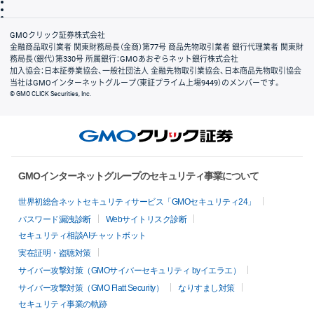
信託保全
リスク説明
会社案内
GMOクリック証券株式会社
金融商品取引業者 関東財務局長（金商）第77号 商品先物取引業者 銀行代理業者 関東財
務局長（銀代）第330号 所属銀行：GMOあおぞらネット銀行株式会社
加入協会：日本証券業協会、一般社団法人 金融先物取引業協会、日本商品先物取引協会
当社はGMOインターネットグループ（東証プライム上場9449）のメンバーです。
© GMO CLICK Securities, Inc.
GMOインターネットグループのセキュリティ事業について
世界初総合ネットセキュリティサービス「GMOセキュリティ24」
パスワード漏洩診断
Webサイトリスク診断
セキュリティ相談AIチャットボット
実在証明・盗聴対策
サイバー攻撃対策（GMOサイバーセキュリティ byイエラエ）
サイバー攻撃対策（GMO Flatt Security）
なりすまし対策
セキュリティ事業の軌跡