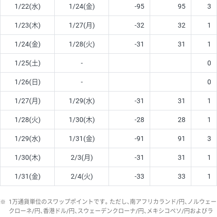
1/22(水)
1/24(金)
-95
95
3
1/23(木)
1/27(月)
-32
32
1
1/24(金)
1/28(火)
-31
31
1
1/25(土)
-
0
1/26(日)
-
0
1/27(月)
1/29(水)
-31
31
1
1/28(火)
1/30(木)
-28
28
1
1/29(水)
1/31(金)
-91
91
3
1/30(木)
2/3(月)
-31
31
1
1/31(金)
2/4(火)
-33
33
1
※
1万通貨単位のスワップポイントです。ただし、南アフリカランド/円、ノルウェー
クローネ/円、香港ドル/円、スウェーデンクローナ/円、メキシコペソ/円およびラ