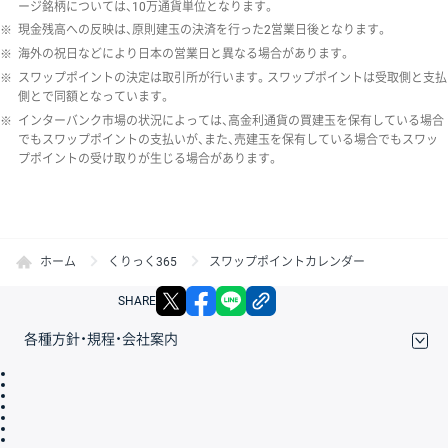
ージ銘柄については、10万通貨単位となります。
※
現金残高への反映は、原則建玉の決済を行った2営業日後となります。
※
海外の祝日などにより日本の営業日と異なる場合があります。
※
スワップポイントの決定は取引所が行います。スワップポイントは受取側と支払
側とで同額となっています。
※
インターバンク市場の状況によっては、高金利通貨の買建玉を保有している場合
でもスワップポイントの支払いが、また、売建玉を保有している場合でもスワッ
プポイントの受け取りが生じる場合があります。
ホーム
くりっく365
スワップポイントカレンダー
X
facebook
LINE
リンクをコピー
SHARE
各種方針・規程・会社案内
取引規程・約款
サイトマップ
その他のご案内
個人情報保護方針
最良執行方針
サイトのご利用について
ディスクレイマー