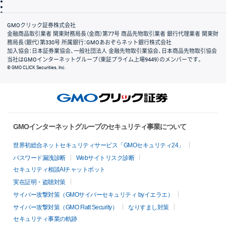
信託保全
リスク説明
会社案内
GMOクリック証券株式会社
金融商品取引業者 関東財務局長（金商）第77号 商品先物取引業者 銀行代理業者 関東財
務局長（銀代）第330号 所属銀行：GMOあおぞらネット銀行株式会社
加入協会：日本証券業協会、一般社団法人 金融先物取引業協会、日本商品先物取引協会
当社はGMOインターネットグループ（東証プライム上場9449）のメンバーです。
© GMO CLICK Securities, Inc.
GMOインターネットグループのセキュリティ事業について
世界初総合ネットセキュリティサービス「GMOセキュリティ24」
パスワード漏洩診断
Webサイトリスク診断
セキュリティ相談AIチャットボット
実在証明・盗聴対策
サイバー攻撃対策（GMOサイバーセキュリティ byイエラエ）
サイバー攻撃対策（GMO Flatt Security）
なりすまし対策
セキュリティ事業の軌跡