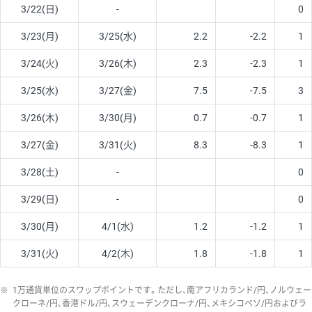
3/22(日)
-
0
3/23(月)
3/25(水)
2.2
-2.2
1
3/24(火)
3/26(木)
2.3
-2.3
1
3/25(水)
3/27(金)
7.5
-7.5
3
3/26(木)
3/30(月)
0.7
-0.7
1
3/27(金)
3/31(火)
8.3
-8.3
1
3/28(土)
-
0
3/29(日)
-
0
3/30(月)
4/1(水)
1.2
-1.2
1
3/31(火)
4/2(木)
1.8
-1.8
1
※
1万通貨単位のスワップポイントです。ただし、南アフリカランド/円、ノルウェー
クローネ/円、香港ドル/円、スウェーデンクローナ/円、メキシコペソ/円およびラ