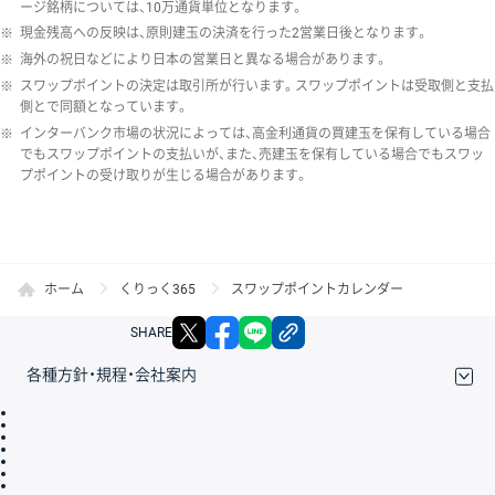
ージ銘柄については、10万通貨単位となります。
※
現金残高への反映は、原則建玉の決済を行った2営業日後となります。
※
海外の祝日などにより日本の営業日と異なる場合があります。
※
スワップポイントの決定は取引所が行います。スワップポイントは受取側と支払
側とで同額となっています。
※
インターバンク市場の状況によっては、高金利通貨の買建玉を保有している場合
でもスワップポイントの支払いが、また、売建玉を保有している場合でもスワッ
プポイントの受け取りが生じる場合があります。
ホーム
くりっく365
スワップポイントカレンダー
X
facebook
LINE
リンクをコピー
SHARE
各種方針・規程・会社案内
取引規程・約款
サイトマップ
その他のご案内
個人情報保護方針
最良執行方針
サイトのご利用について
ディスクレイマー