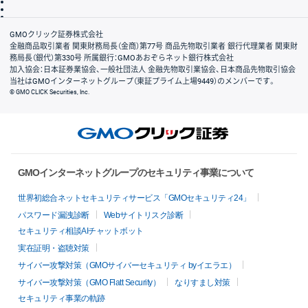
信託保全
リスク説明
会社案内
GMOクリック証券株式会社
金融商品取引業者 関東財務局長（金商）第77号 商品先物取引業者 銀行代理業者 関東財
務局長（銀代）第330号 所属銀行：GMOあおぞらネット銀行株式会社
加入協会：日本証券業協会、一般社団法人 金融先物取引業協会、日本商品先物取引協会
当社はGMOインターネットグループ（東証プライム上場9449）のメンバーです。
© GMO CLICK Securities, Inc.
GMOインターネットグループのセキュリティ事業について
世界初総合ネットセキュリティサービス「GMOセキュリティ24」
パスワード漏洩診断
Webサイトリスク診断
セキュリティ相談AIチャットボット
実在証明・盗聴対策
サイバー攻撃対策（GMOサイバーセキュリティ byイエラエ）
サイバー攻撃対策（GMO Flatt Security）
なりすまし対策
セキュリティ事業の軌跡