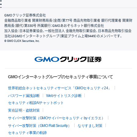
信託保全
リスク説明
会社案内
GMOクリック証券株式会社
金融商品取引業者 関東財務局長（金商）第77号 商品先物取引業者 銀行代理業者 関東財
務局長（銀代）第330号 所属銀行：GMOあおぞらネット銀行株式会社
加入協会：日本証券業協会、一般社団法人 金融先物取引業協会、日本商品先物取引協会
当社はGMOインターネットグループ（東証プライム上場9449）のメンバーです。
© GMO CLICK Securities, Inc.
GMOインターネットグループのセキュリティ事業について
世界初総合ネットセキュリティサービス「GMOセキュリティ24」
パスワード漏洩診断
Webサイトリスク診断
セキュリティ相談AIチャットボット
実在証明・盗聴対策
サイバー攻撃対策（GMOサイバーセキュリティ byイエラエ）
サイバー攻撃対策（GMO Flatt Security）
なりすまし対策
セキュリティ事業の軌跡