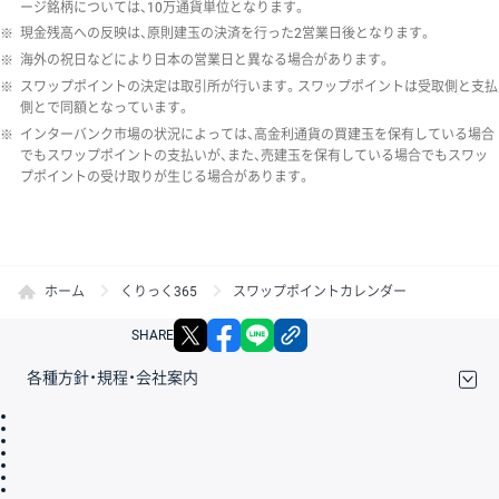
ージ銘柄については、10万通貨単位となります。
※
現金残高への反映は、原則建玉の決済を行った2営業日後となります。
※
海外の祝日などにより日本の営業日と異なる場合があります。
※
スワップポイントの決定は取引所が行います。スワップポイントは受取側と支払
側とで同額となっています。
※
インターバンク市場の状況によっては、高金利通貨の買建玉を保有している場合
でもスワップポイントの支払いが、また、売建玉を保有している場合でもスワッ
プポイントの受け取りが生じる場合があります。
ホーム
くりっく365
スワップポイントカレンダー
X
facebook
LINE
リンクをコピー
SHARE
各種方針・規程・会社案内
取引規程・約款
サイトマップ
その他のご案内
個人情報保護方針
最良執行方針
サイトのご利用について
ディスクレイマー