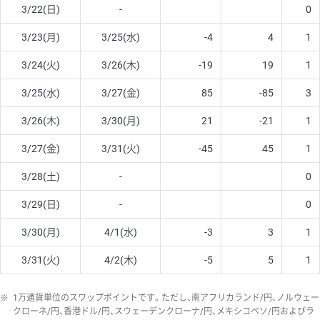
3/22(日)
-
0
3/23(月)
3/25(水)
-4
4
1
3/24(火)
3/26(木)
-19
19
1
3/25(水)
3/27(金)
85
-85
3
3/26(木)
3/30(月)
21
-21
1
3/27(金)
3/31(火)
-45
45
1
3/28(土)
-
0
3/29(日)
-
0
3/30(月)
4/1(水)
-3
3
1
3/31(火)
4/2(木)
-5
5
1
※
1万通貨単位のスワップポイントです。ただし、南アフリカランド/円、ノルウェー
クローネ/円、香港ドル/円、スウェーデンクローナ/円、メキシコペソ/円およびラ