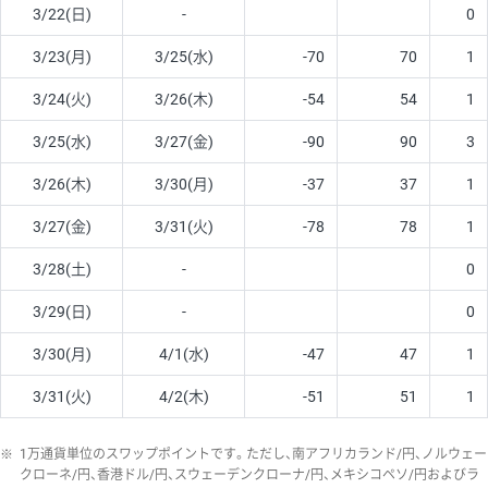
3/22(日)
-
0
3/23(月)
3/25(水)
-70
70
1
3/24(火)
3/26(木)
-54
54
1
3/25(水)
3/27(金)
-90
90
3
3/26(木)
3/30(月)
-37
37
1
3/27(金)
3/31(火)
-78
78
1
3/28(土)
-
0
3/29(日)
-
0
3/30(月)
4/1(水)
-47
47
1
3/31(火)
4/2(木)
-51
51
1
※
1万通貨単位のスワップポイントです。ただし、南アフリカランド/円、ノルウェー
クローネ/円、香港ドル/円、スウェーデンクローナ/円、メキシコペソ/円およびラ