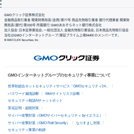
信託保全
リスク説明
会社案内
GMOクリック証券株式会社
金融商品取引業者 関東財務局長（金商）第77号 商品先物取引業者 銀行代理業者 関東財
務局長（銀代）第330号 所属銀行：GMOあおぞらネット銀行株式会社
加入協会：日本証券業協会、一般社団法人 金融先物取引業協会、日本商品先物取引協会
当社はGMOインターネットグループ（東証プライム上場9449）のメンバーです。
© GMO CLICK Securities, Inc.
GMOインターネットグループのセキュリティ事業について
世界初総合ネットセキュリティサービス「GMOセキュリティ24」
パスワード漏洩診断
Webサイトリスク診断
セキュリティ相談AIチャットボット
実在証明・盗聴対策
サイバー攻撃対策（GMOサイバーセキュリティ byイエラエ）
サイバー攻撃対策（GMO Flatt Security）
なりすまし対策
セキュリティ事業の軌跡