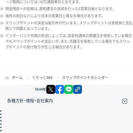
ージ銘柄については、10万通貨単位となります。
※
現金残高への反映は、原則建玉の決済を行った2営業日後となります。
※
海外の祝日などにより日本の営業日と異なる場合があります。
※
スワップポイントの決定は取引所が行います。スワップポイントは受取側と支払
側とで同額となっています。
※
インターバンク市場の状況によっては、高金利通貨の買建玉を保有している場合
でもスワップポイントの支払いが、また、売建玉を保有している場合でもスワッ
プポイントの受け取りが生じる場合があります。
ホーム
くりっく365
スワップポイントカレンダー
X
facebook
LINE
リンクをコピー
SHARE
各種方針・規程・会社案内
取引規程・約款
サイトマップ
その他のご案内
個人情報保護方針
最良執行方針
サイトのご利用について
ディスクレイマー