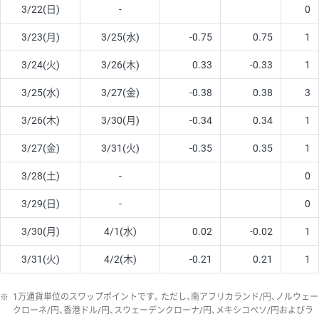
3/22(日)
-
0
3/23(月)
3/25(水)
-0.75
0.75
1
3/24(火)
3/26(木)
0.33
-0.33
1
3/25(水)
3/27(金)
-0.38
0.38
3
3/26(木)
3/30(月)
-0.34
0.34
1
3/27(金)
3/31(火)
-0.35
0.35
1
3/28(土)
-
0
3/29(日)
-
0
3/30(月)
4/1(水)
0.02
-0.02
1
3/31(火)
4/2(木)
-0.21
0.21
1
※
1万通貨単位のスワップポイントです。ただし、南アフリカランド/円、ノルウェー
クローネ/円、香港ドル/円、スウェーデンクローナ/円、メキシコペソ/円およびラ