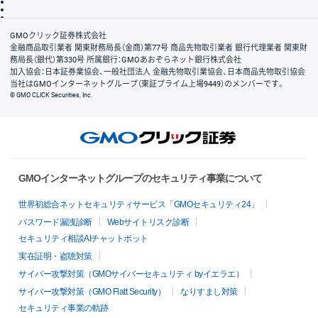
信託保全
リスク説明
会社案内
GMOクリック証券株式会社
金融商品取引業者 関東財務局長（金商）第77号 商品先物取引業者 銀行代理業者 関東財
務局長（銀代）第330号 所属銀行：GMOあおぞらネット銀行株式会社
加入協会：日本証券業協会、一般社団法人 金融先物取引業協会、日本商品先物取引協会
当社はGMOインターネットグループ（東証プライム上場9449）のメンバーです。
© GMO CLICK Securities, Inc.
GMOインターネットグループのセキュリティ事業について
世界初総合ネットセキュリティサービス「GMOセキュリティ24」
パスワード漏洩診断
Webサイトリスク診断
セキュリティ相談AIチャットボット
実在証明・盗聴対策
サイバー攻撃対策（GMOサイバーセキュリティ byイエラエ）
サイバー攻撃対策（GMO Flatt Security）
なりすまし対策
セキュリティ事業の軌跡