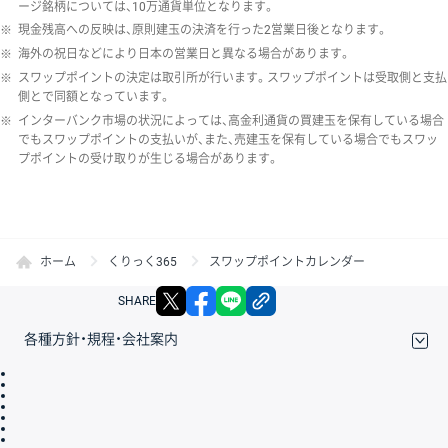
ージ銘柄については、10万通貨単位となります。
※
現金残高への反映は、原則建玉の決済を行った2営業日後となります。
※
海外の祝日などにより日本の営業日と異なる場合があります。
※
スワップポイントの決定は取引所が行います。スワップポイントは受取側と支払
側とで同額となっています。
※
インターバンク市場の状況によっては、高金利通貨の買建玉を保有している場合
でもスワップポイントの支払いが、また、売建玉を保有している場合でもスワッ
プポイントの受け取りが生じる場合があります。
ホーム
くりっく365
スワップポイントカレンダー
X
facebook
LINE
リンクをコピー
SHARE
各種方針・規程・会社案内
取引規程・約款
サイトマップ
その他のご案内
個人情報保護方針
最良執行方針
サイトのご利用について
ディスクレイマー