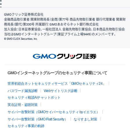
信託保全
リスク説明
会社案内
GMOクリック証券株式会社
金融商品取引業者 関東財務局長（金商）第77号 商品先物取引業者 銀行代理業者 関東財
務局長（銀代）第330号 所属銀行：GMOあおぞらネット銀行株式会社
加入協会：日本証券業協会、一般社団法人 金融先物取引業協会、日本商品先物取引協会
当社はGMOインターネットグループ（東証プライム上場9449）のメンバーです。
© GMO CLICK Securities, Inc.
GMOインターネットグループのセキュリティ事業について
世界初総合ネットセキュリティサービス「GMOセキュリティ24」
パスワード漏洩診断
Webサイトリスク診断
セキュリティ相談AIチャットボット
実在証明・盗聴対策
サイバー攻撃対策（GMOサイバーセキュリティ byイエラエ）
サイバー攻撃対策（GMO Flatt Security）
なりすまし対策
セキュリティ事業の軌跡