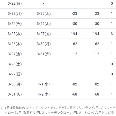
3/22(日)
-
0
3/23(月)
3/25(水)
-23
23
1
3/24(火)
3/26(木)
-30
30
1
3/25(水)
3/27(金)
-194
194
3
3/26(木)
3/30(月)
-62
62
1
3/27(金)
3/31(火)
-112
112
1
3/28(土)
-
0
3/29(日)
-
0
3/30(月)
4/1(水)
-82
82
1
3/31(火)
4/2(木)
-68
68
1
※
1万通貨単位のスワップポイントです。ただし、南アフリカランド/円、ノルウェー
クローネ/円、香港ドル/円、スウェーデンクローナ/円、メキシコペソ/円およびラ