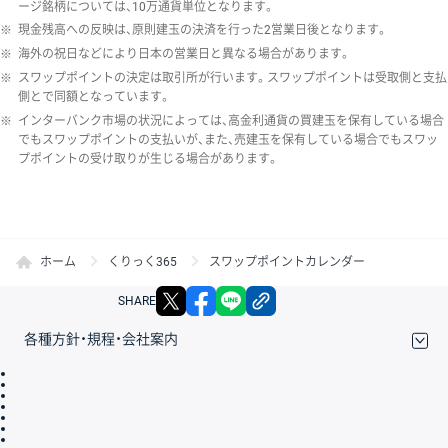
ージ銘柄については、10万通貨単位となります。
※
現金残高への反映は、原則建玉の決済を行った2営業日後となります。
※
海外の祝日などにより日本の営業日と異なる場合があります。
※
スワップポイントの決定は取引所が行います。スワップポイントは受取側と支払
側とで同額となっています。
※
インターバンク市場の状況によっては、高金利通貨の買建玉を保有している場合
でもスワップポイントの支払いが、また、売建玉を保有している場合でもスワッ
プポイントの受け取りが生じる場合があります。
ホーム
くりっく365
スワップポイントカレンダー
X
facebook
LINE
リンクをコピー
SHARE
各種方針・規程・会社案内
取引規程・約款
サイトマップ
その他のご案内
個人情報保護方針
最良執行方針
サイトのご利用について
ディスクレイマー