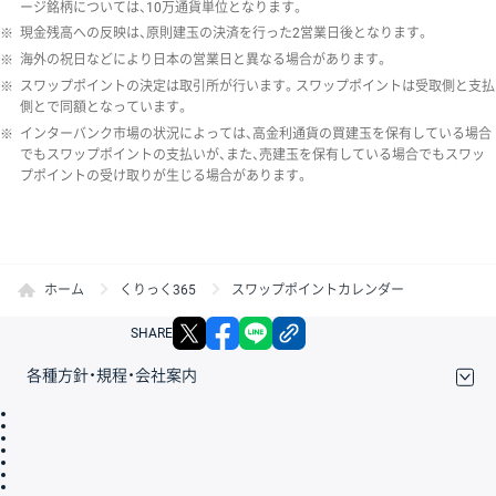
ージ銘柄については、10万通貨単位となります。
※
現金残高への反映は、原則建玉の決済を行った2営業日後となります。
※
海外の祝日などにより日本の営業日と異なる場合があります。
※
スワップポイントの決定は取引所が行います。スワップポイントは受取側と支払
側とで同額となっています。
※
インターバンク市場の状況によっては、高金利通貨の買建玉を保有している場合
でもスワップポイントの支払いが、また、売建玉を保有している場合でもスワッ
プポイントの受け取りが生じる場合があります。
ホーム
くりっく365
スワップポイントカレンダー
X
facebook
LINE
リンクをコピー
SHARE
各種方針・規程・会社案内
取引規程・約款
サイトマップ
その他のご案内
個人情報保護方針
最良執行方針
サイトのご利用について
ディスクレイマー