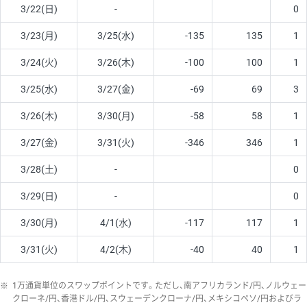
3/22(日)
-
0
3/23(月)
3/25(水)
-135
135
1
3/24(火)
3/26(木)
-100
100
1
3/25(水)
3/27(金)
-69
69
3
3/26(木)
3/30(月)
-58
58
1
3/27(金)
3/31(火)
-346
346
1
3/28(土)
-
0
3/29(日)
-
0
3/30(月)
4/1(水)
-117
117
1
3/31(火)
4/2(木)
-40
40
1
※
1万通貨単位のスワップポイントです。ただし、南アフリカランド/円、ノルウェー
クローネ/円、香港ドル/円、スウェーデンクローナ/円、メキシコペソ/円およびラ